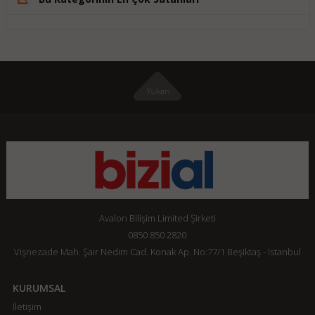
Avalon Bilişim Limited Şirketi
0850 850 2820
Vişnezade Mah. Şair Nedim Cad. Konak Ap. No:77/1 Beşiktaş - İstanbul
KURUMSAL
İletişim