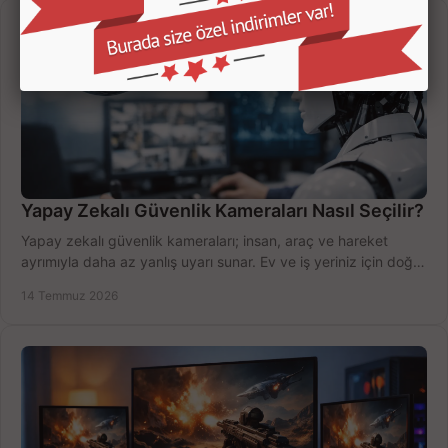
Yapay Zekalı Güvenlik Kameraları Nasıl Seçilir?
Yapay zekalı güvenlik kameraları; insan, araç ve hareket
ayrımıyla daha az yanlış uyarı sunar. Ev ve iş yeriniz için doğru
modeli, fiyatı karşılaştırın.
14 Temmuz 2026