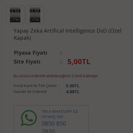
Yapay Zeka Artifical Intelligence DvD (Özel
Kapak)
Piyasa Fiyatı
:
5,00
TL
Site Fiyatı
:
Bu ürünü indirimli alabileceğiniz 0 stok kalmıştır.
Kredi Kartı ile Tek Çekim
:
5.00
TL
Havale ile İndirimli
:
4.88
TL
TIKLA WHATSAPP İLE
SİPARİŞ VER
0850 850
2820