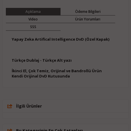
Açıklama
Ödeme Bilgileri
Video
Ürün Yorumları
SSS
Yapay Zeka Artifical Intelligence DvD (Özel Kapak)
Türkçe Dublaj - Türkçe Alt yazı
İkinci El, Çok Temiz, Orijinal ve Bandrollü Ürün
Kendi Orijinal DvD Kutusunda
İlgili Ürünler
Bu Kategorinin En Çok Satanları