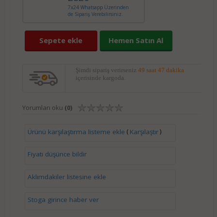
7x24 Whatsapp Üzerinden
de Sipariş Verebilirsiniz.
Sepete ekle
Hemen Satın Al
Şimdi sipariş verirseniz
49 saat 47 dakika
içerisinde kargoda.
Yorumları oku
(0)
(
)
Ürünü karşılaştırma listeme ekle
Karşılaştır
Fiyatı düşünce bildir
Aklımdakiler listesine ekle
Stoga girince haber ver