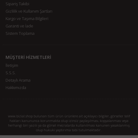
Sipariş Takibi
Gizlilik ve Kullanım Şartları
Kargo ve Taşıma Bilgileri
Garanti ve İade
Sistem Toplama
MÜŞTERİ HİZMETLERİ
İletişim
S.S.S.
Detaylı Arama
Hakkımızda
www.bizial.shop bulunan tüm ürün ürünlere ait açıklayıcı bilgiler, görseller telif
hakları kanununca korunmakta olup izinsiz paylaşılması, kopyalanması veya
herhangi biri yazılı ya da görsel mecralarda kullanılması kanunen yasaklanmış
olup hukuki yaptırıma tabi tutulmaktadır.