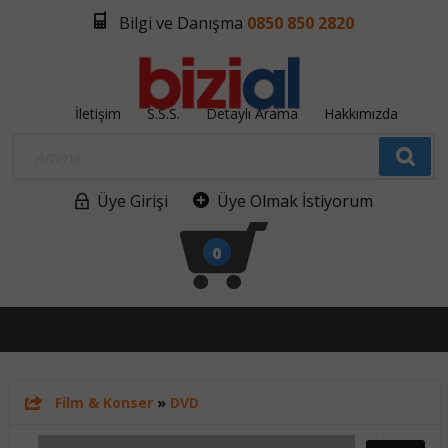
Bilgi ve Danışma
0850 850 2820
İletişim
S.S.S.
Detaylı Arama
Hakkımızda
Üye Girişi
Üye Olmak İstiyorum
0
Film & Konser
»
DVD