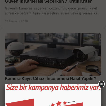
Güvenlik Kamerası Seçerken 7 Kritik Kriter
Güvenlik kamerası seçerken çözünürlük, gece görüşü, kayıt
süresi ve bağlantı tipini karşılaştırın; eviniz veya iş yeriniz için
doğru sistemi hemen seçin.
18 Temmuz 2026
Kamera Kayıt Cihazı İncelemesi Nasıl Yapılır?
Kamera kayıt cihazı incelemesi yaparken kanal sayısı,
çözünürlük, disk kapasitesi ve uzaktan erişimi birlikte
değerlendirin; bütçenizi doğru yönetin.
16 Temmuz 2026