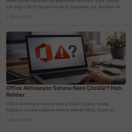
Mesh sistem repeater karşılaştırması ile eviniz veya ofisiniz
için doğru Wi-Fi çözümünü seçin; kapsama, hız, kurulum ve
bütçeyi birlikte değerlendirin.
3 Ağustos 2026
Office Aktivasyon Sorunu Nasıl Çözülür? Hızlı
Rehber
Office aktivasyon sorunu nasıl çözülür? Lisans, hesap,
bağlantı ve hata kodlarını kontrol ederek Word, Excel ve
Outlook'u güvenle hemen etkinleştirin.
1 Ağustos 2026