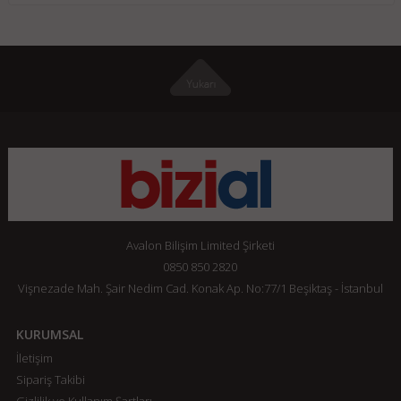
Avalon Bilişim Limited Şirketi
0850 850 2820
Vişnezade Mah. Şair Nedim Cad. Konak Ap. No:77/1 Beşiktaş - İstanbul
KURUMSAL
İletişim
Sipariş Takibi