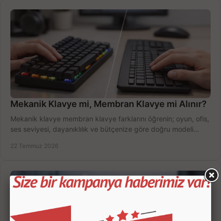
Mekanik Klavye mi, Membran Klavye mi Alınır?
Mekanik klavye membran klavye farklarını öğrenin; oyun, ofis,
ses seviyesi, dayanıklılık ve bütçenize göre doğru modeli
hızlıca seçin ve satın alın.
22 Temmuz 2026