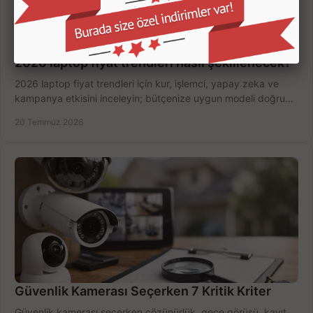
2026 laptop fiyat trendleri nasıl şekillenecek?
2026 laptop fiyat trendleri için kur, işlemci, yapay zeka ve
kampanya etkisini inceleyin; bütçenize uygun modeli doğru
zamanda seçmenin yollarını görün.
20 Temmuz 2026
Güvenlik Kamerası Seçerken 7 Kritik Kriter
Güvenlik kamerası seçerken çözünürlük, gece görüşü, kayıt