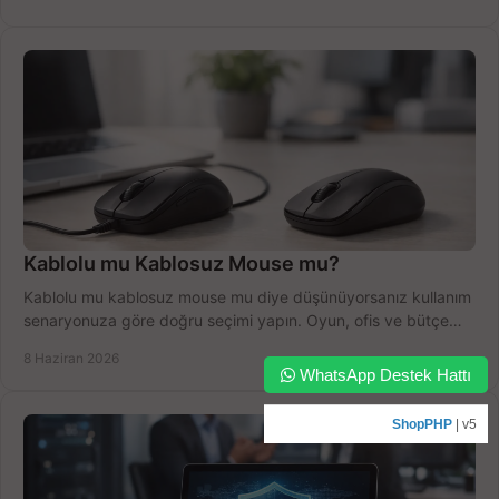
Kablolu mu Kablosuz Mouse mu?
Kablolu mu kablosuz mouse mu diye düşünüyorsanız kullanım
senaryonuza göre doğru seçimi yapın. Oyun, ofis ve bütçe
için net karşılaştırma.
8 Haziran 2026
WhatsApp Destek Hattı
ShopPHP
| v5