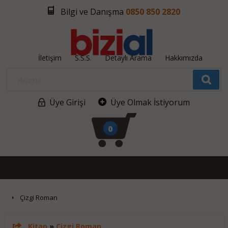
Bilgi ve Danışma
0850 850 2820
İletişim
S.S.S.
Detaylı Arama
Hakkımızda
Üye Girişi
Üye Olmak İstiyorum
0
Çizgi Roman
Kitap
»
Çizgi Roman