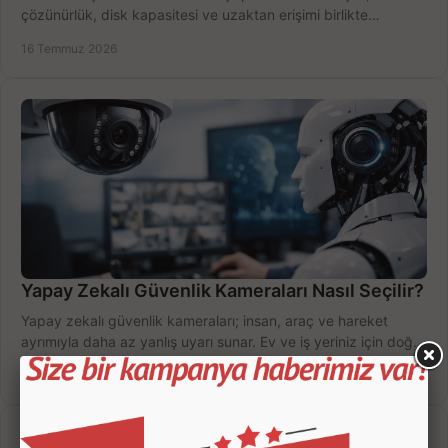
çözünürlük, disk kapasitesi ve uzaktan erişimi birlikte
değerlendirin; bütçenizi doğru yönetin.
16 Temmuz 2026
Yapay Zekalı Güvenlik Kameraları Nasıl Seçilir?
Yapay zekalı güvenlik kameraları; insan, araç ve hareket
ayrımıyla daha az yanlış uyarı sunar. Ev ve iş yeriniz için doğru
modeli, fiyatı karşılaştırın.
14 Temmuz 2026