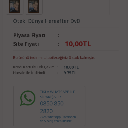
Öteki Dünya Hereafter DvD
Piyasa Fiyatı
:
10,00
TL
Site Fiyatı
:
Bu ürünü indirimli alabileceğiniz 0 stok kalmıştır.
Kredi Kartı ile Tek Çekim
:
10.00
TL
Havale ile İndirimli
:
9.75
TL
TIKLA WHATSAPP İLE
SİPARİŞ VER
0850 850
2820
7x24 Whatsapp Üzerinden
de Sipariş Verebilirsiniz.