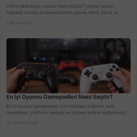
Office aktivasyon sorunu nasıl çözülür? Lisans, hesap,
bağlantı ve hata kodlarını kontrol ederek Word, Excel ve
Outlook'u güvenle hemen etkinleştirin.
1 Ağustos 2026
En İyi Oyuncu Gamepadleri Nasıl Seçilir?
En iyi oyuncu gamepadleri için kablosuz bağlantı, tetik
hassasiyeti, platform desteği ve bütçeyi birlikte değerlendirin;
doğru modeli kolayca seçin.
30 Temmuz 2026