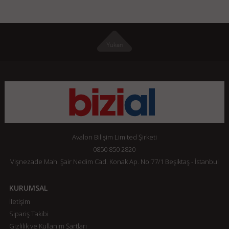
Avalon Bilişim Limited Şirketi
0850 850 2820
Vişnezade Mah. Şair Nedim Cad. Konak Ap. No:77/1 Beşiktaş - İstanbul
KURUMSAL
İletişim
Sipariş Takibi
Gizlilik ve Kullanım Şartları