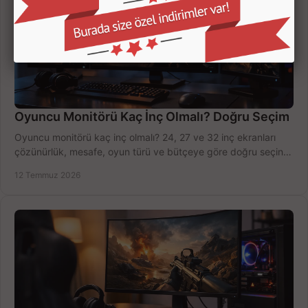
Oyuncu Monitörü Kaç İnç Olmalı? Doğru Seçim
Oyuncu monitörü kaç inç olmalı? 24, 27 ve 32 inç ekranları
çözünürlük, mesafe, oyun türü ve bütçeye göre doğru seçin,
fırsatları değerlendirin, inceleyin.
12 Temmuz 2026