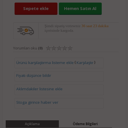
Sepete ekle
Hemen Satın Al
Şimdi sipariş verirseniz
36 saat 23 dakika
içerisinde kargoda.
Yorumları oku
(0)
(
)
Ürünü karşılaştırma listeme ekle
Karşılaştır
Fiyatı düşünce bildir
Aklımdakiler listesine ekle
Stoga girince haber ver
Açıklama
Ödeme Bilgileri