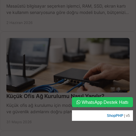
Masaüstü bilgisayar seçerken işlemci, RAM, SSD, ekran kartı
ve kullanım senaryosuna göre doğru modeli bulun, bütçenizi
boşa harcamayın.
2 Haziran 2026
Küçük Ofis Ağ Kurulumu Nasıl Yapılır?
WhatsApp Destek Hattı
Küçük ofis ağ kurulumu için modem, router, switch, kablolama
ve güvenlik adımlarını doğru planlayın, bütçeyi zorlamadan
ShopPHP
| v5
verim alın.
31 Mayıs 2026