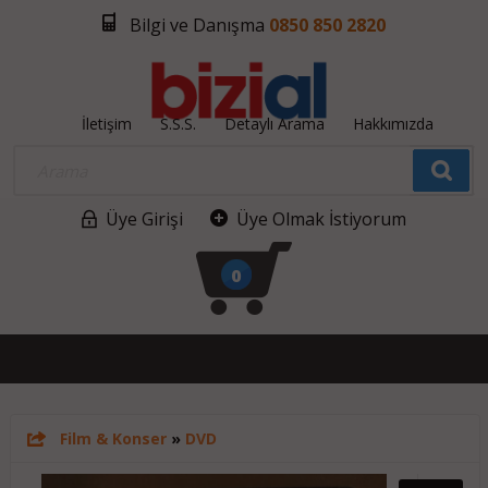
Bilgi ve Danışma
0850 850 2820
İletişim
S.S.S.
Detaylı Arama
Hakkımızda
Üye Girişi
Üye Olmak İstiyorum
0
Film & Konser
»
DVD