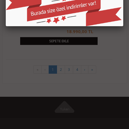
XIAOMI REDMI NOTE 14 PRO 12+512GB MAVI CEP
TELEFON
18.990,00 TL
SEPETE EKLE
«
‹
1
2
3
4
›
»