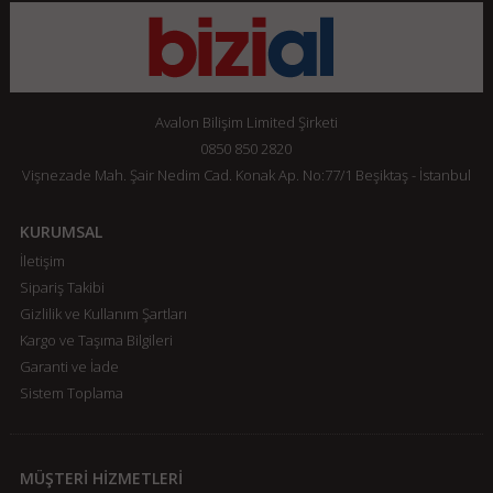
Avalon Bilişim Limited Şirketi
0850 850 2820
Vişnezade Mah. Şair Nedim Cad. Konak Ap. No:77/1 Beşiktaş - İstanbul
KURUMSAL
İletişim
Sipariş Takibi
Gizlilik ve Kullanım Şartları
Kargo ve Taşıma Bilgileri
Garanti ve İade
Sistem Toplama
MÜŞTERİ HİZMETLERİ