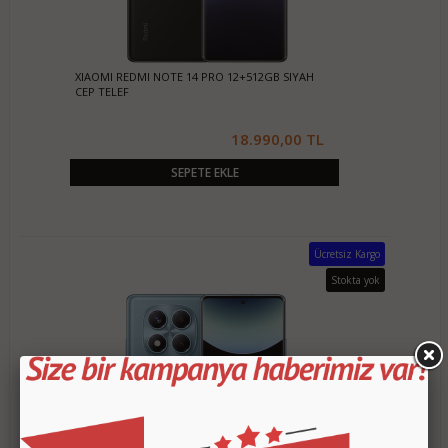
XIAOMI REDMI NOTE 14 PRO 12+512GB SIYAH
CEP TELEF
18.990,00 TL
SEPETE EKLE
Ücretsiz Kargo
Stokta yok