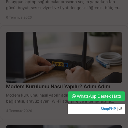
En uygun laptop soğutucular arasında seçim yaparken fan
gücü, boyut, ses seviyesi ve fiyat dengesini öğrenin, bütçenizi
doğru kullanın.
6 Temmuz 2026
Modem Kurulumu Nasıl Yapılır? Adım Adım
Modem kurulumu nasıl yapılır adım adım öğrenin. Kablo
WhatsApp Destek Hattı
bağlantısı, arayüz ayarı, Wi-Fi adı, şifre ve internet açma
sürecini hızlıca tamamlayın.
ShopPHP
| v5
4 Temmuz 2026