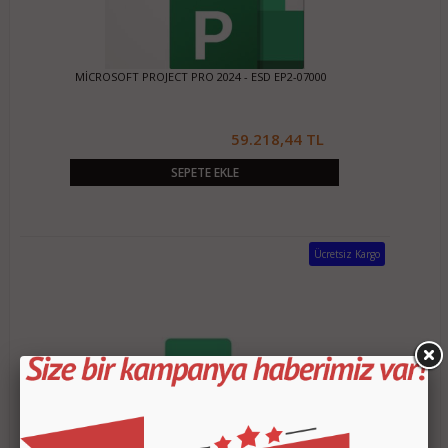
MİCROSOFT PROJECT PRO 2024 - ESD EP2-07000
59.218,44 TL
SEPETE EKLE
Ücretsiz Kargo