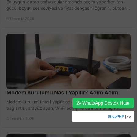
En uygun laptop soğutucular arasında seçim yaparken fan
gücü, boyut, ses seviyesi ve fiyat dengesini öğrenin, bütçenizi
doğru kullanın.
6 Temmuz 2026
Modem Kurulumu Nasıl Yapılır? Adım Adım
Modem kurulumu nasıl yapılır adım adım öğrenin. Kablo
WhatsApp Destek Hattı
bağlantısı, arayüz ayarı, Wi-Fi adı, şifre ve internet açma
sürecini hızlıca tamamlayın.
ShopPHP
| v5
4 Temmuz 2026