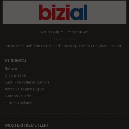
Avalon Bilişim Limited Şirketi
0850 850 2820
Vişnezade Mah. Şair Nedim Cad. Konak Ap. No:77/1 Beşiktaş - İstanbul
KURUMSAL
İletişim
Sipariş Takibi
Gizlilik ve Kullanım Şartları
Kargo ve Taşıma Bilgileri
Garanti ve İade
Sistem Toplama
MÜŞTERİ HİZMETLERİ