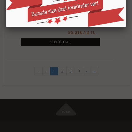
MİCROSOFT PROJECT STANDART 2024 - ESD EP2-
07057
35.016,12 TL
SEPETE EKLE
«
‹
1
2
3
4
›
»