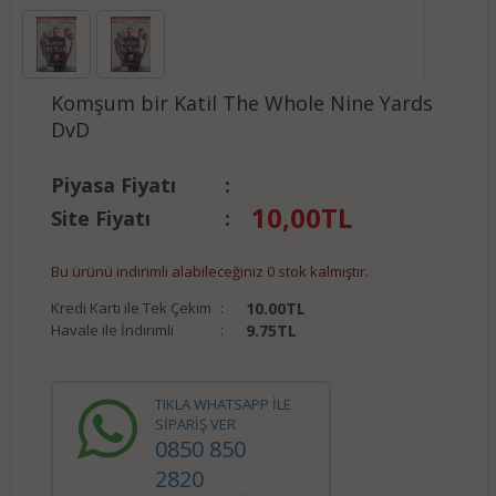
Komşum bir Katil The Whole Nine Yards
DvD
Piyasa Fiyatı
:
10,00
TL
Site Fiyatı
:
Bu ürünü indirimli alabileceğiniz 0 stok kalmıştır.
Kredi Kartı ile Tek Çekim
:
10.00
TL
Havale ile İndirimli
:
9.75
TL
TIKLA WHATSAPP İLE
SİPARİŞ VER
0850 850
2820