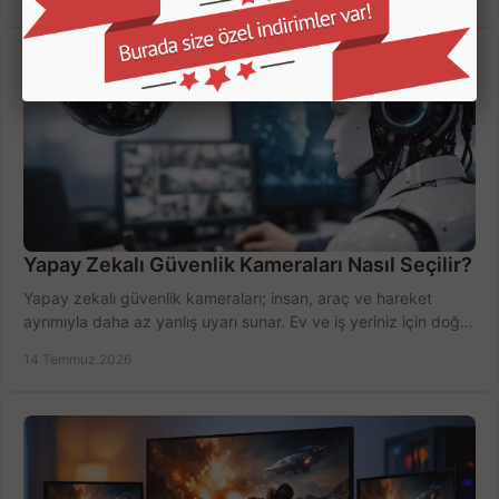
Yapay Zekalı Güvenlik Kameraları Nasıl Seçilir?
Yapay zekalı güvenlik kameraları; insan, araç ve hareket
ayrımıyla daha az yanlış uyarı sunar. Ev ve iş yeriniz için doğru
modeli, fiyatı karşılaştırın.
14 Temmuz 2026