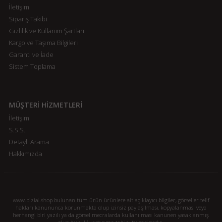
İletişim
Sipariş Takibi
Gizlilik ve Kullanım Şartları
Kargo ve Taşıma Bilgileri
Garanti ve İade
Sistem Toplama
MÜŞTERİ HİZMETLERİ
İletişim
S.S.S.
Detaylı Arama
Hakkımızda
www.bizial.shop bulunan tüm ürün ürünlere ait açıklayıcı bilgiler, görseller telif
hakları kanununca korunmakta olup izinsiz paylaşılması, kopyalanması veya
herhangi biri yazılı ya da görsel mecralarda kullanılması kanunen yasaklanmış