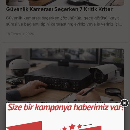
Güvenlik Kamerası Seçerken 7 Kritik Kriter
Güvenlik kamerası seçerken çözünürlük, gece görüşü, kayıt
süresi ve bağlantı tipini karşılaştırın; eviniz veya iş yeriniz için
doğru sistemi hemen seçin.
18 Temmuz 2026
Kamera Kayıt Cihazı İncelemesi Nasıl Yapılır?
Kamera kayıt cihazı incelemesi yaparken kanal sayısı,
çözünürlük, disk kapasitesi ve uzaktan erişimi birlikte
değerlendirin; bütçenizi doğru yönetin.
16 Temmuz 2026