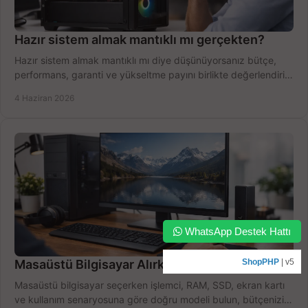
Hazır sistem almak mantıklı mı gerçekten?
Hazır sistem almak mantıklı mı diye düşünüyorsanız bütçe,
performans, garanti ve yükseltme payını birlikte değerlendirin,
doğru seçin.
4 Haziran 2026
WhatsApp Destek Hattı
Masaüstü Bilgisayar Alırken Doğru Seçim
ShopPHP
| v5
Masaüstü bilgisayar seçerken işlemci, RAM, SSD, ekran kartı
ve kullanım senaryosuna göre doğru modeli bulun, bütçenizi