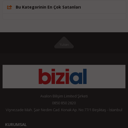
Bu Kategorinin En Çok Satanları
Avalon Bilişim Limited Şirketi
0850 850 2820
Vişnezade Mah. Şair Nedim Cad. Konak Ap. No:77/1 Beşiktaş - İstanbul
KURUMSAL