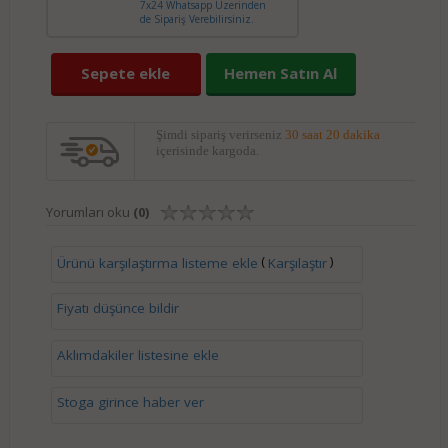
7x24 Whatsapp Üzerinden
de Sipariş Verebilirsiniz.
Sepete ekle
Hemen Satın Al
Şimdi sipariş verirseniz
30 saat 20 dakika
içerisinde kargoda.
Yorumları oku
(0)
(
)
Ürünü karşılaştırma listeme ekle
Karşılaştır
Fiyatı düşünce bildir
Aklımdakiler listesine ekle
Stoga girince haber ver