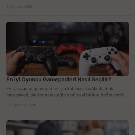
Outlook'u güvenle hemen etkinleştirin.
1 Ağustos 2026
En İyi Oyuncu Gamepadleri Nasıl Seçilir?
En iyi oyuncu gamepadleri için kablosuz bağlantı, tetik
hassasiyeti, platform desteği ve bütçeyi birlikte değerlendirin;
doğru modeli kolayca seçin.
30 Temmuz 2026