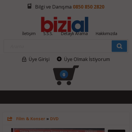
Bilgi ve Danışma
0850 850 2820
İletişim
S.S.S.
Detaylı Arama
Hakkımızda
Üye Girişi
Üye Olmak İstiyorum
0
Film & Konser
»
DVD