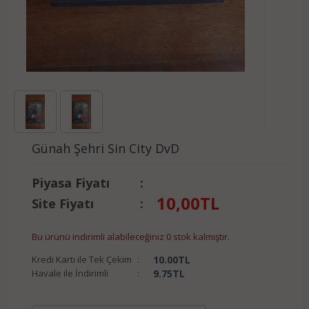
Günah Şehri Sin City DvD
Piyasa Fiyatı
:
10,00
TL
Site Fiyatı
:
Bu ürünü indirimli alabileceğiniz 0 stok kalmıştır.
Kredi Kartı ile Tek Çekim
:
10.00
TL
Havale ile İndirimli
:
9.75
TL