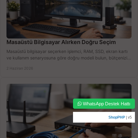
Masaüstü Bilgisayar Alırken Doğru Seçim
Masaüstü bilgisayar seçerken işlemci, RAM, SSD, ekran kartı
ve kullanım senaryosuna göre doğru modeli bulun, bütçenizi
boşa harcamayın.
2 Haziran 2026
WhatsApp Destek Hattı
ShopPHP
| v5