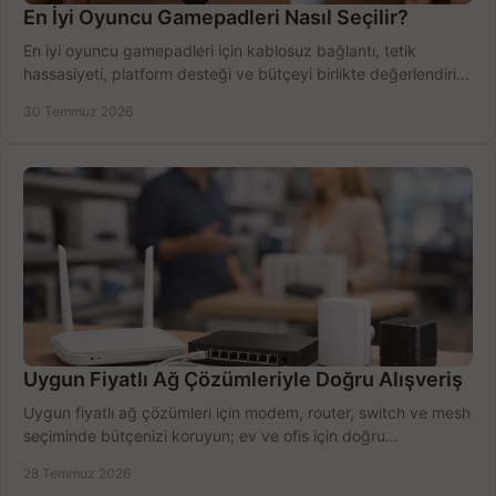
En İyi Oyuncu Gamepadleri Nasıl Seçilir?
En iyi oyuncu gamepadleri için kablosuz bağlantı, tetik
hassasiyeti, platform desteği ve bütçeyi birlikte değerlendirin;
doğru modeli kolayca seçin.
30 Temmuz 2026
Uygun Fiyatlı Ağ Çözümleriyle Doğru Alışveriş
Uygun fiyatlı ağ çözümleri için modem, router, switch ve mesh
seçiminde bütçenizi koruyun; ev ve ofis için doğru
performansı yakalayın. Hızla karşılaştırın.
28 Temmuz 2026