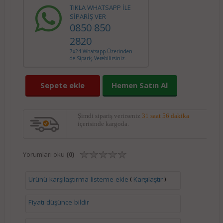
TIKLA WHATSAPP İLE
SİPARİŞ VER
0850 850
2820
7x24 Whatsapp Üzerinden
de Sipariş Verebilirsiniz.
Sepete ekle
Hemen Satın Al
Şimdi sipariş verirseniz
31 saat 55 dakika
içerisinde kargoda.
Yorumları oku
(0)
(
)
Ürünü karşılaştırma listeme ekle
Karşılaştır
Fiyatı düşünce bildir