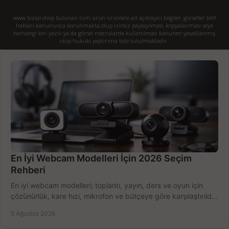
www.bizial.shop bulunan tüm ürün ürünlere ait açıklayıcı bilgiler, görseller telif
hakları kanununca korunmakta olup izinsiz paylaşılması, kopyalanması veya
herhangi biri yazılı ya da görsel mecralarda kullanılması kanunen yasaklanmış
olup hukuki yaptırıma tabi tutulmaktadır.
En İyi Webcam Modelleri İçin 2026 Seçim
Rehberi
En iyi webcam modelleri; toplantı, yayın, ders ve oyun için
çözünürlük, kare hızı, mikrofon ve bütçeye göre karşılaştırıldı.
Satın alma ipuçları burada.
5 Ağustos 2026