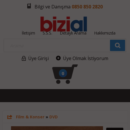
Bilgi ve Danışma
0850 850 2820
İletişim
S.S.S.
Detaylı Arama
Hakkımızda
Üye Girişi
Üye Olmak İstiyorum
0
Film & Konser
»
DVD