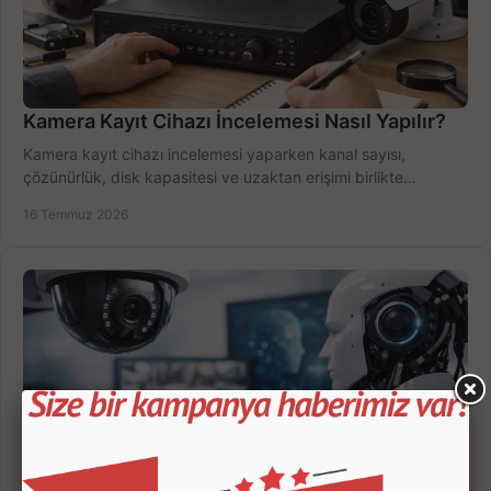
Kamera Kayıt Cihazı İncelemesi Nasıl Yapılır?
Kamera kayıt cihazı incelemesi yaparken kanal sayısı,
çözünürlük, disk kapasitesi ve uzaktan erişimi birlikte
değerlendirin; bütçenizi doğru yönetin.
16 Temmuz 2026
Yapay Zekalı Güvenlik Kameraları Nasıl Seçilir?