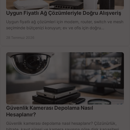
Uygun Fiyatlı Ağ Çözümleriyle Doğru Alışveriş
Uygun fiyatlı ağ çözümleri için modem, router, switch ve mesh
seçiminde bütçenizi koruyun; ev ve ofis için doğru
performansı yakalayın. Hızla karşılaştırın.
28 Temmuz 2026
Güvenlik Kamerası Depolama Nasıl
Hesaplanır?
Güvenlik kamerası depolama nasıl hesaplanır? Çözünürlük,
bitrate, kayıt süresi ve kamera sayısına göre disk kapasitesini