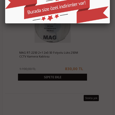
MAG RT-2250 2+1 2x0.50 Folyolu Lüks 250M
CCTV Kamera Kablosu
830,00 TL
1.190,00 TL
SEPETE EKLE
Stokta yok