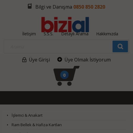
Bilgi ve Danışma
0850 850 2820
İletişim
S.S.S.
Detaylı Arama
Hakkımızda
Üye Girişi
Üye Olmak İstiyorum
0
İşlemci & Anakart
Ram Bellek & Hafıza Kartları