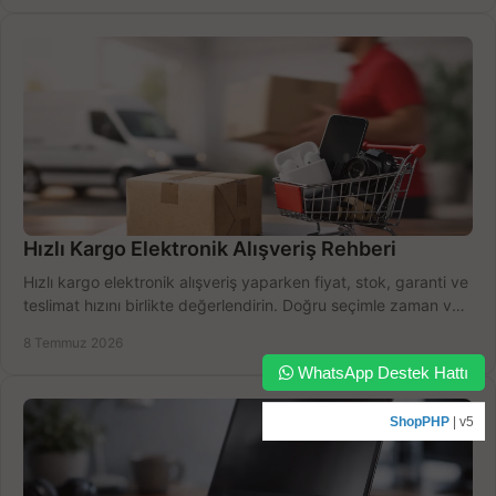
Hızlı Kargo Elektronik Alışveriş Rehberi
Hızlı kargo elektronik alışveriş yaparken fiyat, stok, garanti ve
teslimat hızını birlikte değerlendirin. Doğru seçimle zaman ve
bütçe kazanın.
8 Temmuz 2026
WhatsApp Destek Hattı
ShopPHP
| v5