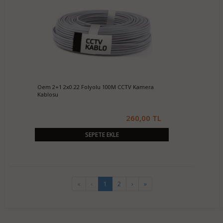
Oem 2+1 2x0.22 Folyolu 100M CCTV Kamera
Kablosu
260,00 TL
SEPETE EKLE
«
‹
1
2
›
»