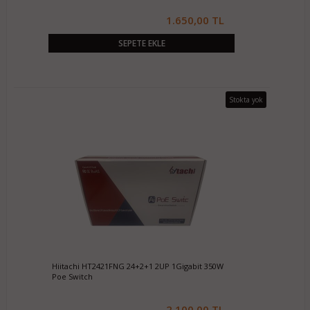
1.650,00 TL
SEPETE EKLE
Stokta yok
Hiitachi HT2421FNG 24+2+1 2UP 1Gigabit 350W
Poe Switch
2.100,00 TL