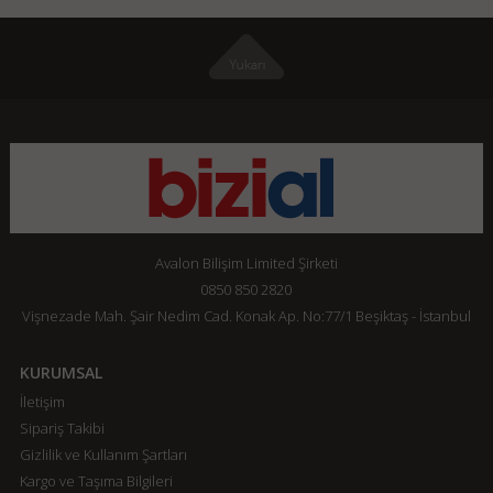
Avalon Bilişim Limited Şirketi
0850 850 2820
Vişnezade Mah. Şair Nedim Cad. Konak Ap. No:77/1 Beşiktaş - İstanbul
KURUMSAL
İletişim
Sipariş Takibi
Gizlilik ve Kullanım Şartları
Kargo ve Taşıma Bilgileri