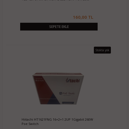
160,00 TL
SEPETE EKLE
Stokta yok
Hiitachi HT1621FNG 16+2+1 2UP 1Gigabit 260W
Poe Switch