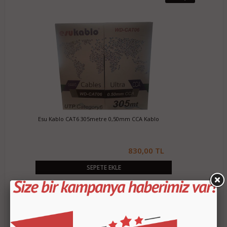
Esu Kablo CAT6 305metre 0,50mm CCA Kablo
830,00 TL
SEPETE EKLE
Stokta yok
%%30