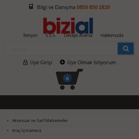
Bilgi ve Danışma
0850 850 2820
İletişim
S.S.S.
Detaylı Arama
Hakkımızda
Üye Girişi
Üye Olmak İstiyorum
0
Aksesuar ve Sarf Malzemeler
Araç İçi Kamera