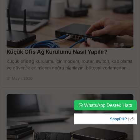
Küçük Ofis Ağ Kurulumu Nasıl Yapılır?
Küçük ofis ağ kurulumu için modem, router, switch, kablolama
ve güvenlik adımlarını doğru planlayın, bütçeyi zorlamadan
verim alın.
31 Mayıs 2026
WhatsApp Destek Hattı
ShopPHP
| v5