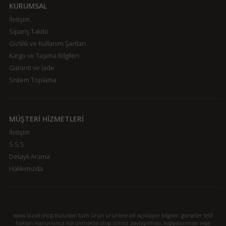
KURUMSAL
İletişim
Sipariş Takibi
Gizlilik ve Kullanım Şartları
Kargo ve Taşıma Bilgileri
Garanti ve İade
Sistem Toplama
MÜŞTERİ HİZMETLERİ
İletişim
S.S.S.
Detaylı Arama
Hakkımızda
www.bizial.shop bulunan tüm ürün ürünlere ait açıklayıcı bilgiler, görseller telif
hakları kanununca korunmakta olup izinsiz paylaşılması, kopyalanması veya