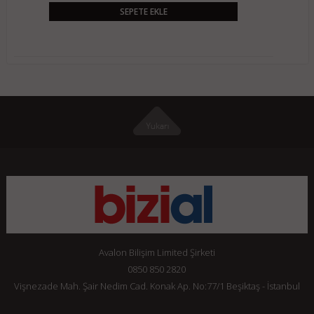
SEPETE EKLE
Avalon Bilişim Limited Şirketi
0850 850 2820
Vişnezade Mah. Şair Nedim Cad. Konak Ap. No:77/1 Beşiktaş - İstanbul