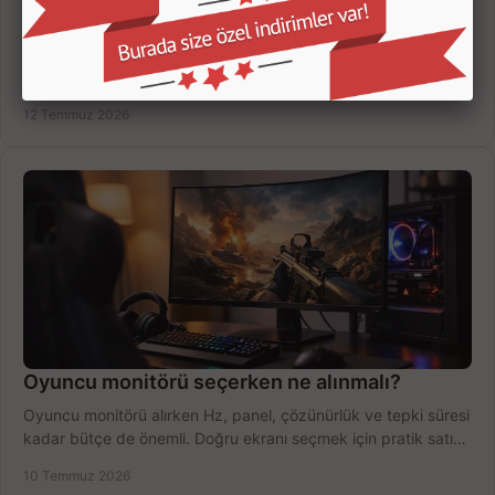
Oyuncu Monitörü Kaç İnç Olmalı? Doğru Seçim
Oyuncu monitörü kaç inç olmalı? 24, 27 ve 32 inç ekranları
çözünürlük, mesafe, oyun türü ve bütçeye göre doğru seçin,
fırsatları değerlendirin, inceleyin.
12 Temmuz 2026
Oyuncu monitörü seçerken ne alınmalı?
Oyuncu monitörü alırken Hz, panel, çözünürlük ve tepki süresi
kadar bütçe de önemli. Doğru ekranı seçmek için pratik satın
alma rehberi.
10 Temmuz 2026