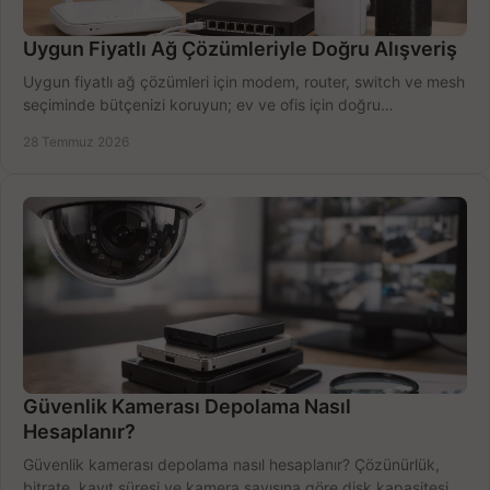
Uygun Fiyatlı Ağ Çözümleriyle Doğru Alışveriş
Uygun fiyatlı ağ çözümleri için modem, router, switch ve mesh
seçiminde bütçenizi koruyun; ev ve ofis için doğru
performansı yakalayın. Hızla karşılaştırın.
28 Temmuz 2026
Güvenlik Kamerası Depolama Nasıl
Hesaplanır?
Güvenlik kamerası depolama nasıl hesaplanır? Çözünürlük,
bitrate, kayıt süresi ve kamera sayısına göre disk kapasitesini