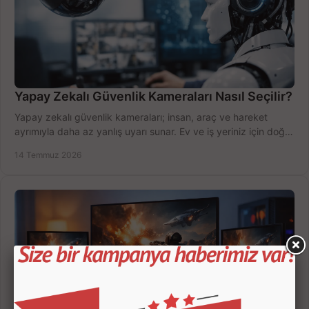
Yapay Zekalı Güvenlik Kameraları Nasıl Seçilir?
Yapay zekalı güvenlik kameraları; insan, araç ve hareket
ayrımıyla daha az yanlış uyarı sunar. Ev ve iş yeriniz için doğru
modeli, fiyatı karşılaştırın.
14 Temmuz 2026