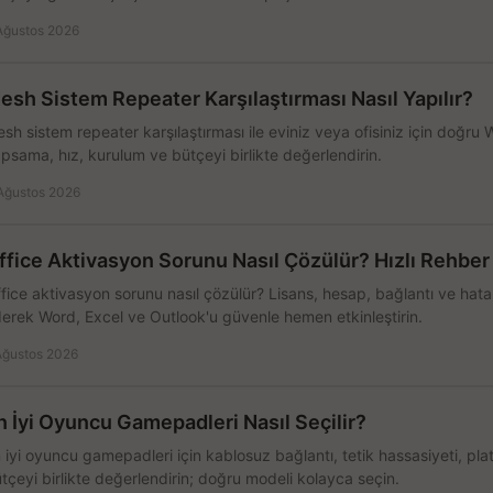
Ağustos 2026
esh Sistem Repeater Karşılaştırması Nasıl Yapılır?
sh sistem repeater karşılaştırması ile eviniz veya ofisiniz için doğru
psama, hız, kurulum ve bütçeyi birlikte değerlendirin.
Ağustos 2026
ffice Aktivasyon Sorunu Nasıl Çözülür? Hızlı Rehber
fice aktivasyon sorunu nasıl çözülür? Lisans, hesap, bağlantı ve hata 
erek Word, Excel ve Outlook'u güvenle hemen etkinleştirin.
Ağustos 2026
n İyi Oyuncu Gamepadleri Nasıl Seçilir?
 iyi oyuncu gamepadleri için kablosuz bağlantı, tetik hassasiyeti, pl
tçeyi birlikte değerlendirin; doğru modeli kolayca seçin.