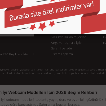
KURUMSAL
M
İletişim
İl
Sipariş Takibi
S.
Gizlilik ve Kullanım Şartları
De
Kargo ve Taşıma Bilgileri
H
Garanti ve İade
Sistem Toplama
77/1 Beşiktaş - İstanbul
klayıcı bilgiler, görseller telif hakları kanununca korunmakta olup izinsiz paylaşılması, k
mecralarda kullanılması kanunen yasaklanmış olup hukuki yaptırıma tabi tutulmaktadır
n İyi Webcam Modelleri İçin 2026 Seçim Rehberi
 iyi webcam modelleri; toplantı, yayın, ders ve oyun için çözünürlük, 
tçeye göre karşılaştırıldı. Satın alma ipuçları burada.