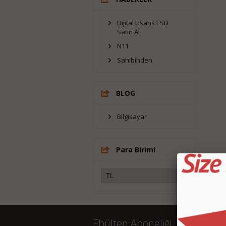
Dijital Lisans ESD
Satın Al
N11
Sahibinden
BLOG
Bilgisayar
Para Birimi
Ebülten Aboneliği