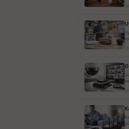
30
U
Uy
ev
28
G
Gü
sa
26
K
Ka
gü