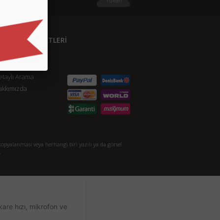
ÜŞTERİ HİZMETLERİ
etişim
S.S.
taylı Arama
akkımızda
opyalanması veya herhangi biri yazılı ya da görsel
.
kare hızı, mikrofon ve