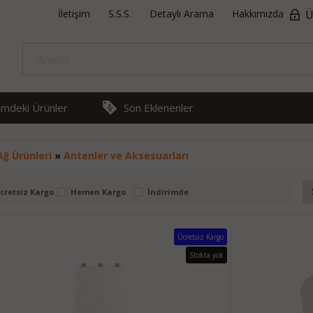
İletişim
S.S.S.
Detaylı Arama
Hakkımızda
Ü
rimdeki Ürünler
Son Eklenenler
Ağ Ürünleri
»
Antenler ve Aksesuarları
cretsiz Kargo
Hemen Kargo
İndirimde
Ücretsiz Kargo
Stokta yok