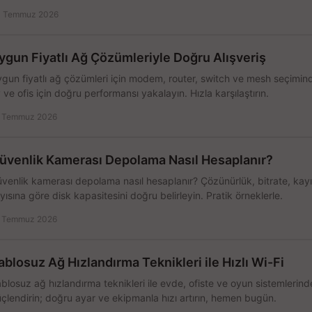
 Temmuz 2026
ygun Fiyatlı Ağ Çözümleriyle Doğru Alışveriş
gun fiyatlı ağ çözümleri için modem, router, switch ve mesh seçimin
 ve ofis için doğru performansı yakalayın. Hızla karşılaştırın.
 Temmuz 2026
üvenlik Kamerası Depolama Nasıl Hesaplanır?
venlik kamerası depolama nasıl hesaplanır? Çözünürlük, bitrate, kay
yısına göre disk kapasitesini doğru belirleyin. Pratik örneklerle.
 Temmuz 2026
ablosuz Ağ Hızlandırma Teknikleri ile Hızlı Wi-Fi
blosuz ağ hızlandırma teknikleri ile evde, ofiste ve oyun sistemlerinde
çlendirin; doğru ayar ve ekipmanla hızı artırın, hemen bugün.