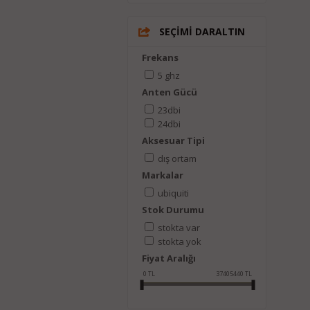
SEÇİMİ DARALTIN
Frekans
5 ghz
Anten Gücü
23dbi
24dbi
Aksesuar Tipi
dış ortam
Markalar
ubiquiti
Stok Durumu
stokta var
stokta yok
Fiyat Aralığı
0
TL
37405440
TL