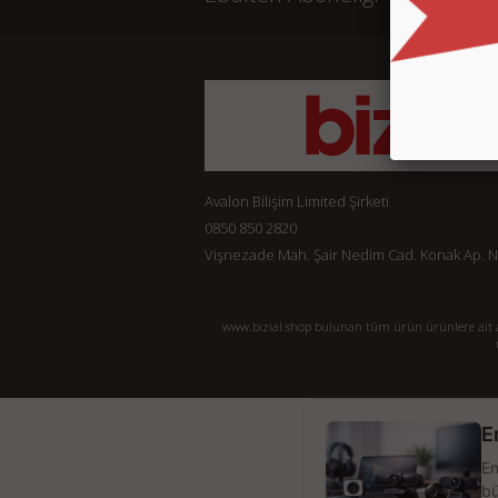
Avalon Bilişim Limited Şirketi
0850 850 2820
Vişnezade Mah. Şair Nedim Cad. Konak Ap. No:
www.bizial.shop bulunan tüm ürün ürünlere ait açı
E
En
bü