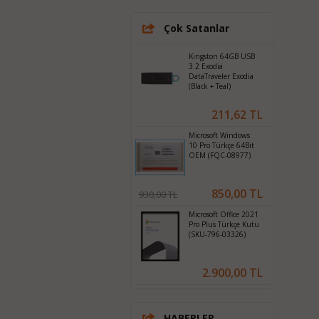
Çok Satanlar
Kingston 64GB USB
3.2 Exodia
DataTraveler Exodia
(Black + Teal)
211,62 TL
Microsoft Windows
10 Pro Türkçe 64Bit
OEM (FQC-08977)
850,00 TL
930,00 TL
Microsoft Office 2021
Pro Plus Türkçe Kutu
(SKU-796-03326)
2.900,00 TL
HABERLER