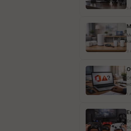
5 
M
Me
ka
3 
O
Of
ed
1 
E
En
bü