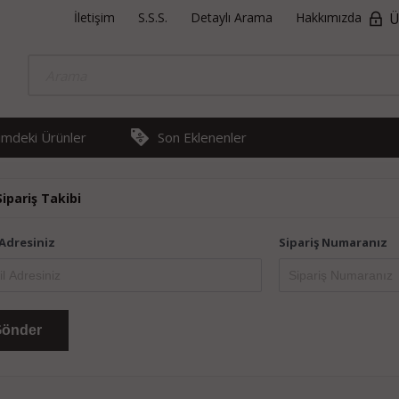
İletişim
S.S.S.
Detaylı Arama
Hakkımızda
Ü
rimdeki Ürünler
Son Eklenenler
Sipariş Takibi
 Adresiniz
Sipariş Numaranız