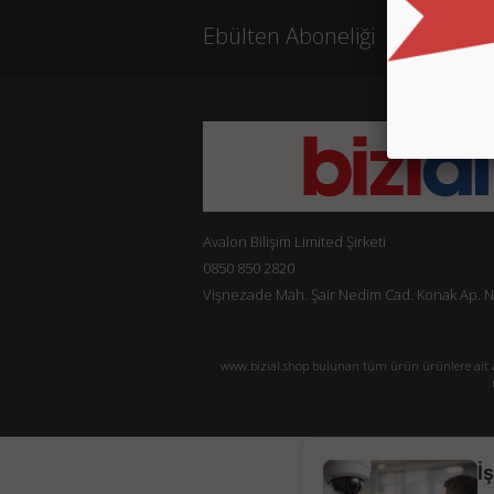
Ebülten Aboneliği
Avalon Bilişim Limited Şirketi
0850 850 2820
Vişnezade Mah. Şair Nedim Cad. Konak Ap. No:
www.bizial.shop bulunan tüm ürün ürünlere ait açı
İ