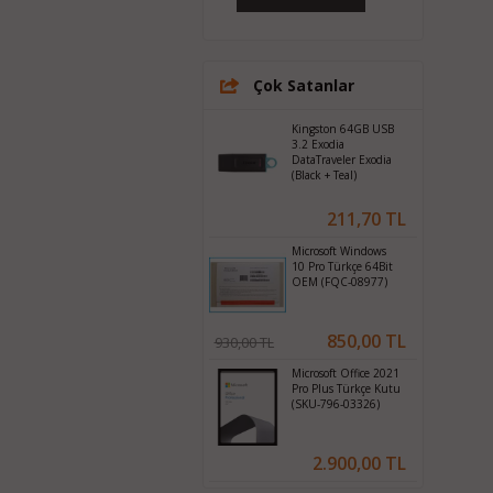
Çok Satanlar
Kingston 64GB USB
3.2 Exodia
DataTraveler Exodia
(Black + Teal)
211,70 TL
Microsoft Windows
10 Pro Türkçe 64Bit
OEM (FQC-08977)
850,00 TL
930,00 TL
Microsoft Office 2021
Pro Plus Türkçe Kutu
(SKU-796-03326)
2.900,00 TL