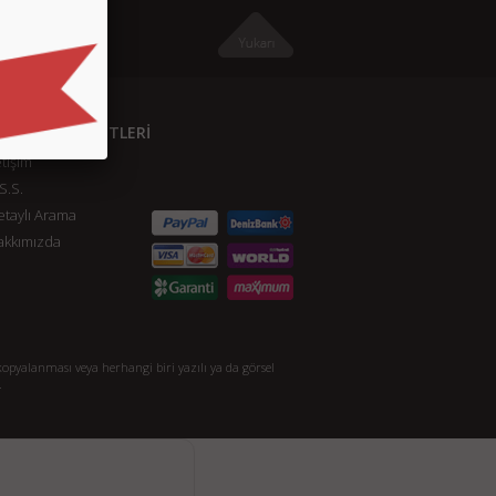
ÜŞTERİ HİZMETLERİ
etişim
S.S.
taylı Arama
akkımızda
opyalanması veya herhangi biri yazılı ya da görsel
.