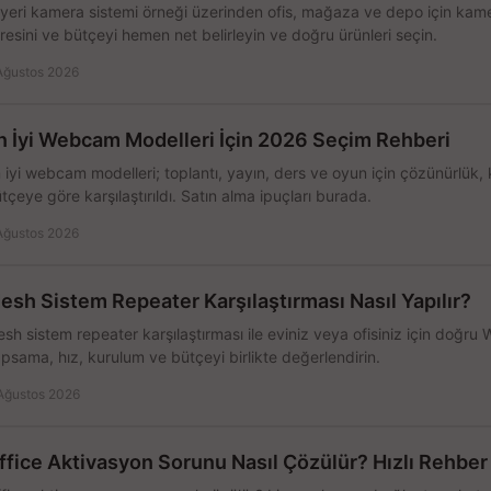
 yeri kamera sistemi örneği üzerinden ofis, mağaza ve depo için kamer
resini ve bütçeyi hemen net belirleyin ve doğru ürünleri seçin.
Ağustos 2026
n İyi Webcam Modelleri İçin 2026 Seçim Rehberi
 iyi webcam modelleri; toplantı, yayın, ders ve oyun için çözünürlük, 
tçeye göre karşılaştırıldı. Satın alma ipuçları burada.
Ağustos 2026
esh Sistem Repeater Karşılaştırması Nasıl Yapılır?
sh sistem repeater karşılaştırması ile eviniz veya ofisiniz için doğru
psama, hız, kurulum ve bütçeyi birlikte değerlendirin.
Ağustos 2026
ffice Aktivasyon Sorunu Nasıl Çözülür? Hızlı Rehber