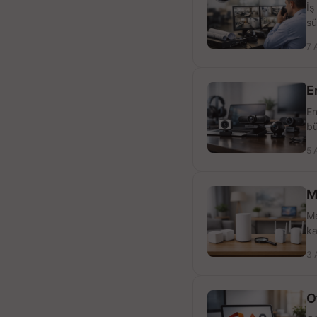
İş
sü
7 
E
En
bü
5 
M
Me
ka
3 
O