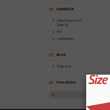
HABERLER
Dijital Lisans ESD
Satın Al
N11
Sahibinden
BLOG
Bilgisayar
Para Birimi