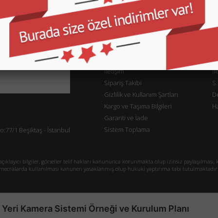
KURUMSAL
M
İletişim
İl
Sipariş Takibi
S.
Gizlilik ve Kullanım Şartları
De
Kargo ve Taşıma Bilgileri
H
Garanti ve İade
Sistem Toplama
77/1 Beşiktaş - İstanbul
klayıcı bilgiler, görseller telif hakları kanununca korunmakta olup izinsiz paylaşılması, k
mecralarda kullanılması kanunen yasaklanmış olup hukuki yaptırıma tabi tutulmaktadır
ş Yeri Kamera Sistemi Örneği ve Kurulum Planı