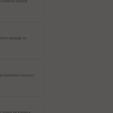
kodlarını kontrol
atform desteği ve
de bütçenizi koruyun;
ıt süresi ve kamera