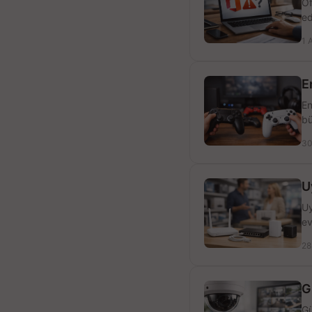
Of
ed
1 
E
En
bü
30
U
Uy
ev
28
G
Gü