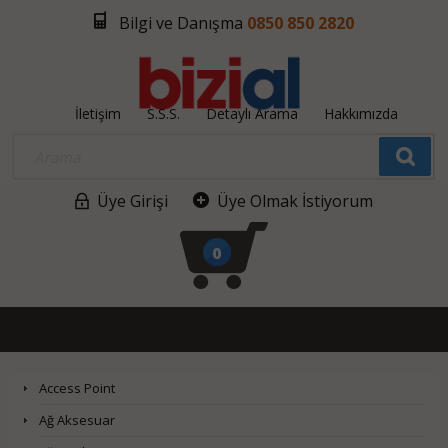
Bilgi ve Danışma
0850 850 2820
İletişim
S.S.S.
Detaylı Arama
Hakkımızda
Üye Girişi
Üye Olmak İstiyorum
0
Access Point
Ağ Aksesuar