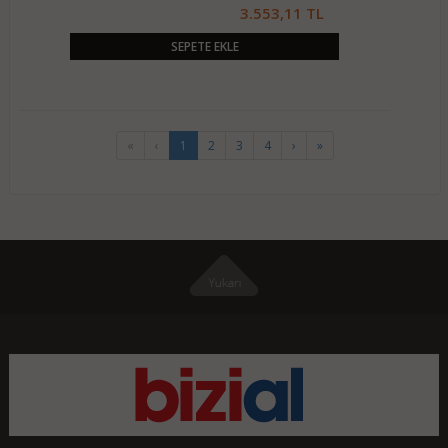
3.553,11 TL
SEPETE EKLE
«
‹
1
2
3
4
›
»