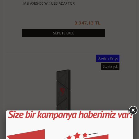
MSI AXE5400 Wifi USB ADAPTOR
3.347,13 TL
SEPETE EKLE
Ücretsiz Kargo
Stokta yok
USB-BE92 ASUS ROG TRI-BAND WiFi7 USB
ADAPTÖR