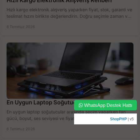
Hızlı Kargo Elektronik Alışveriş Rehberi
Hızlı kargo elektronik alışveriş yaparken fiyat, stok, garanti ve
teslimat hızını birlikte değerlendirin. Doğru seçimle zaman ve
bütçe kazanın.
8 Temmuz 2026
En Uygun Laptop Soğutucular Nasıl Seçilir?
WhatsApp Destek Hattı
En uygun laptop soğutucular arasında seçim yaparken fan
gücü, boyut, ses seviyesi ve fiyat dengesini öğrenin, bütçenizi
ShopPHP
| v5
doğru kullanın.
6 Temmuz 2026