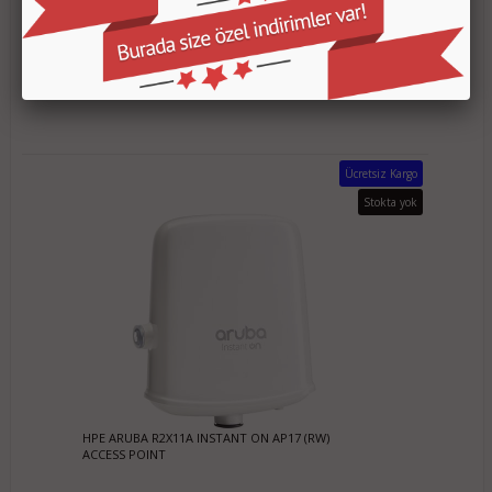
4.114,30 TL
SEPETE EKLE
Ücretsiz Kargo
Stokta yok
HPE ARUBA R2X11A INSTANT ON AP17 (RW)
ACCESS POINT