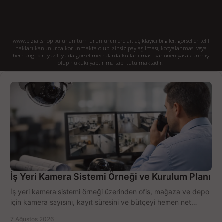
www.bizial.shop bulunan tüm ürün ürünlere ait açıklayıcı bilgiler, görseller telif
hakları kanununca korunmakta olup izinsiz paylaşılması, kopyalanması veya
herhangi biri yazılı ya da görsel mecralarda kullanılması kanunen yasaklanmış
olup hukuki yaptırıma tabi tutulmaktadır.
İş Yeri Kamera Sistemi Örneği ve Kurulum Planı
İş yeri kamera sistemi örneği üzerinden ofis, mağaza ve depo
için kamera sayısını, kayıt süresini ve bütçeyi hemen net
belirleyin ve doğru ürünleri seçin.
7 Ağustos 2026