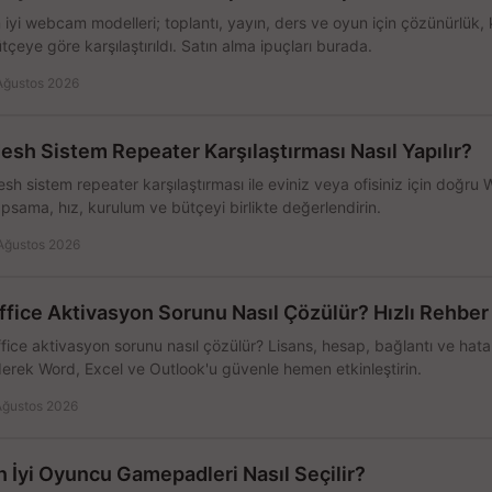
 iyi webcam modelleri; toplantı, yayın, ders ve oyun için çözünürlük, 
tçeye göre karşılaştırıldı. Satın alma ipuçları burada.
Ağustos 2026
esh Sistem Repeater Karşılaştırması Nasıl Yapılır?
sh sistem repeater karşılaştırması ile eviniz veya ofisiniz için doğru
psama, hız, kurulum ve bütçeyi birlikte değerlendirin.
Ağustos 2026
ffice Aktivasyon Sorunu Nasıl Çözülür? Hızlı Rehber
fice aktivasyon sorunu nasıl çözülür? Lisans, hesap, bağlantı ve hata 
erek Word, Excel ve Outlook'u güvenle hemen etkinleştirin.
Ağustos 2026
n İyi Oyuncu Gamepadleri Nasıl Seçilir?