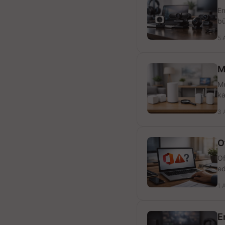
En
bü
5 
M
Me
ka
3 
O
Of
ed
1 
E