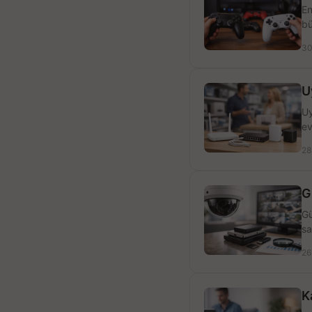
En
bü
30
U
Uy
ev
28
G
Gü
sa
26
K