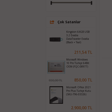
Çok Satanlar
Kingston 64GB USB
3.2 Exodia
DataTraveler Exodia
(Black + Teal)
211,54 TL
Microsoft Windows
10 Pro Türkçe 64Bit
OEM (FQC-08977)
850,00 TL
930,00 TL
Microsoft Office 2021
Pro Plus Türkçe Kutu
(SKU-796-03326)
2.900,00 TL