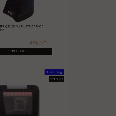
GER Q22 2D MASAÜSTÜ BARKOD
USB
1.852,44 TL
SEPETE EKLE
Ücretsiz Kargo
Stokta yok