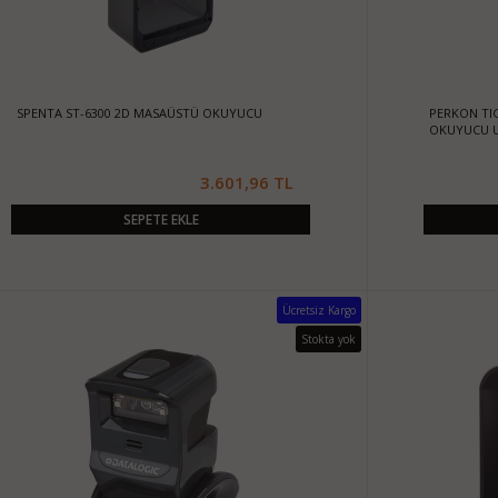
SPENTA ST-6300 2D MASAÜSTÜ OKUYUCU
PERKON TI
OKUYUCU 
3.601,96 TL
SEPETE EKLE
Ücretsiz Kargo
Stokta yok