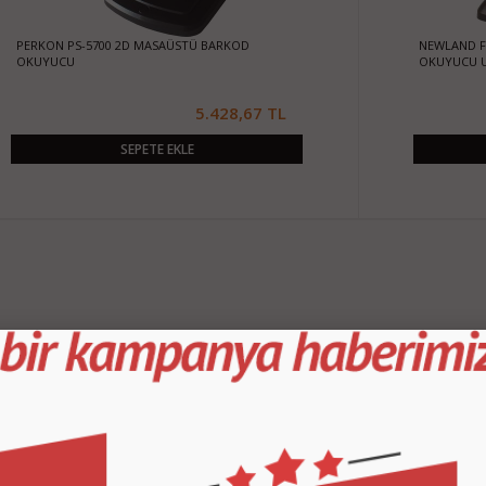
PERKON PS-5700 2D MASAÜSTÜ BARKOD
NEWLAND F
OKUYUCU
OKUYUCU 
5.428,67 TL
SEPETE EKLE