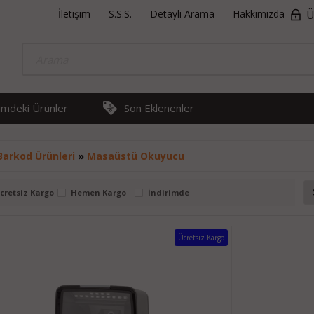
İletişim
S.S.S.
Detaylı Arama
Hakkımızda
Ü
rimdeki Ürünler
Son Eklenenler
Barkod Ürünleri
»
Masaüstü Okuyucu
cretsiz Kargo
Hemen Kargo
İndirimde
Ücretsiz Kargo