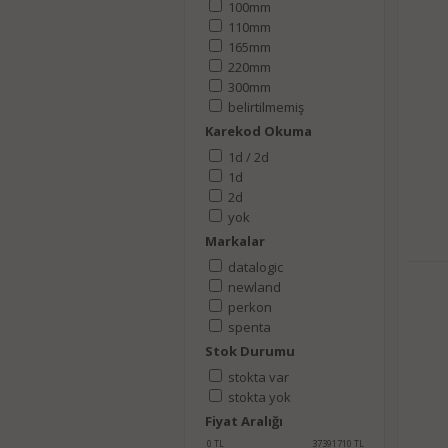
100mm
110mm
165mm
220mm
300mm
belirtilmemiş
Karekod Okuma
1d / 2d
1d
2d
yok
Markalar
datalogic
newland
perkon
spenta
Stok Durumu
stokta var
stokta yok
Fiyat Aralığı
0
TL
37391710
TL