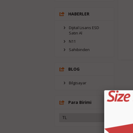
HABERLER
Dijital Lisans ESD
Satın Al
N11
Sahibinden
BLOG
Bilgisayar
Para Birimi