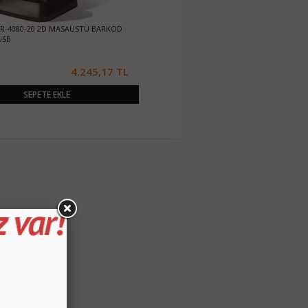
R-4080-20 2D MASAÜSTÜ BARKOD
USB
4.245,17 TL
SEPETE EKLE