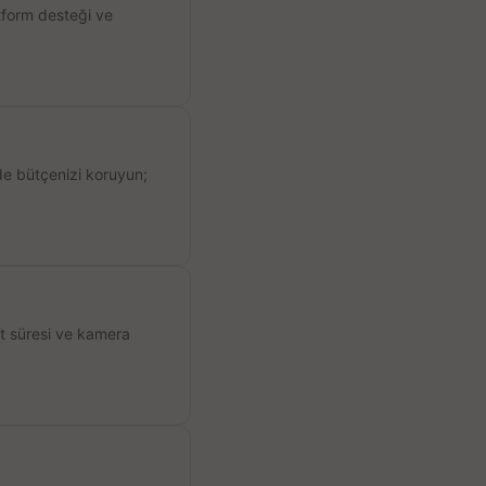
atform desteği ve
de bütçenizi koruyun;
ıt süresi ve kamera