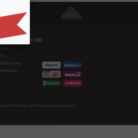
ÜŞTERİ HİZMETLERİ
etişim
S.S.
taylı Arama
akkımızda
opyalanması veya herhangi biri yazılı ya da görsel
.