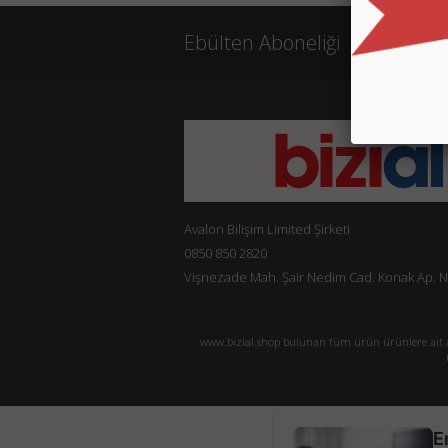
Ebülten Aboneliği
Avalon Bilişim Limited Şirketi
0850 850 2820
Vişnezade Mah. Şair Nedim Cad. Konak Ap. No:
www.bizial.shop bulunan tüm ürün ürünlere ait açı
E