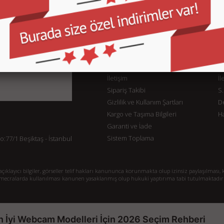
KURUMSAL
M
İletişim
İl
Sipariş Takibi
S.
Gizlilik ve Kullanım Şartları
De
Kargo ve Taşıma Bilgileri
H
Garanti ve İade
Sistem Toplama
77/1 Beşiktaş - İstanbul
klayıcı bilgiler, görseller telif hakları kanununca korunmakta olup izinsiz paylaşılması, k
mecralarda kullanılması kanunen yasaklanmış olup hukuki yaptırıma tabi tutulmaktadır
n İyi Webcam Modelleri İçin 2026 Seçim Rehberi