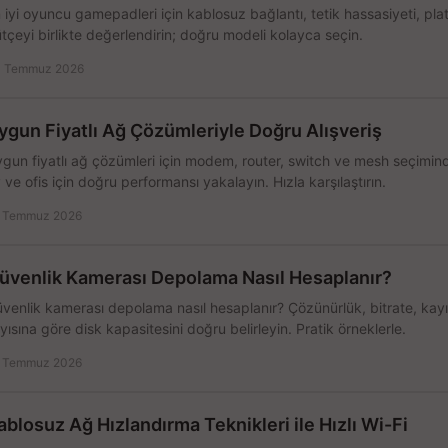
 iyi oyuncu gamepadleri için kablosuz bağlantı, tetik hassasiyeti, pl
tçeyi birlikte değerlendirin; doğru modeli kolayca seçin.
 Temmuz 2026
ygun Fiyatlı Ağ Çözümleriyle Doğru Alışveriş
gun fiyatlı ağ çözümleri için modem, router, switch ve mesh seçimin
 ve ofis için doğru performansı yakalayın. Hızla karşılaştırın.
 Temmuz 2026
üvenlik Kamerası Depolama Nasıl Hesaplanır?
venlik kamerası depolama nasıl hesaplanır? Çözünürlük, bitrate, kay
yısına göre disk kapasitesini doğru belirleyin. Pratik örneklerle.
 Temmuz 2026
ablosuz Ağ Hızlandırma Teknikleri ile Hızlı Wi-Fi