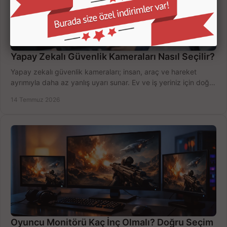
Yapay Zekalı Güvenlik Kameraları Nasıl Seçilir?
Yapay zekalı güvenlik kameraları; insan, araç ve hareket
ayrımıyla daha az yanlış uyarı sunar. Ev ve iş yeriniz için doğru
modeli, fiyatı karşılaştırın.
14 Temmuz 2026
Oyuncu Monitörü Kaç İnç Olmalı? Doğru Seçim