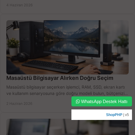
doğru seçin.
4 Haziran 2026
Masaüstü Bilgisayar Alırken Doğru Seçim
Masaüstü bilgisayar seçerken işlemci, RAM, SSD, ekran kartı
ve kullanım senaryosuna göre doğru modeli bulun, bütçenizi
boşa harcamayın.
WhatsApp Destek Hattı
2 Haziran 2026
ShopPHP
| v5