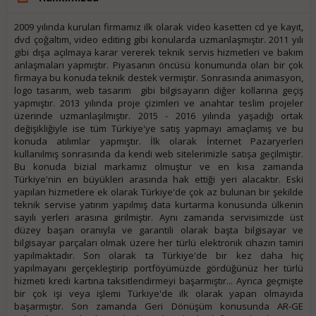
2009 yılında kurulan firmamız ilk olarak video kasetten cd ye kayıt,
dvd çoğaltım, video editing gibi konularda uzmanlaşmıştır. 2011 yılı
gibi dışa açılmaya karar vererek teknik servis hizmetleri ve bakım
anlaşmaları yapmıştır. Piyasanın öncüsü konumunda olan bir çok
firmaya bu konuda teknik destek vermiştir. Sonrasında animasyon,
logo tasarım, web tasarım gibi bilgisayarın diğer kollarına geçiş
yapmıştır. 2013 yılında proje çizimleri ve anahtar teslim projeler
üzerinde uzmanlaşılmıştır. 2015 - 2016 yılında yaşadığı ortak
değişikliğiyle ise tüm Türkiye'ye satış yapmayı amaçlamış ve bu
konuda atılımlar yapmıştır. İlk olarak İnternet Pazaryerleri
kullanılmış sonrasında da kendi web sitelerimizle satışa geçilmiştir.
Bu konuda bizial markamız olmuştur ve en kısa zamanda
Türkiye'nin en büyükleri arasında hak ettiği yeri alacaktır. Eski
yapılan hizmetlere ek olarak Türkiye'de çok az bulunan bir şekilde
teknik servise yatırım yapılmış data kurtarma konusunda ülkenin
sayılı yerleri arasına girilmiştir. Aynı zamanda servisimizde üst
düzey başarı oranıyla ve garantili olarak başta bilgisayar ve
bilgisayar parçaları olmak üzere her türlü elektronik cihazın tamiri
yapılmaktadır. Son olarak ta Türkiye'de bir kez daha hiç
yapılmayanı gerçekleştirip portföyümüzde gördüğünüz her türlü
hizmeti kredi kartına taksitlendirmeyi başarmıştır... Ayrıca geçmişte
bir çok işi veya işlemi Türkiye'de ilk olarak yapan olmayıda
başarmıştır. Son zamanda Geri Dönüşüm konusunda AR-GE