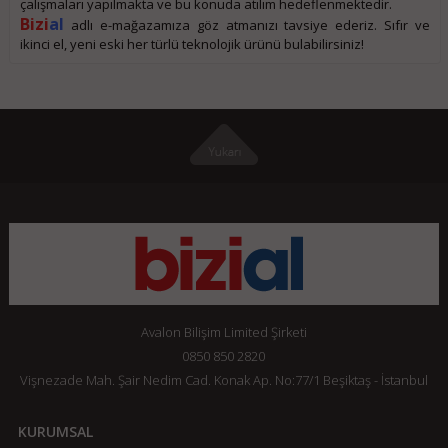
çalışmaları yapılmakta ve bu konuda atılım hedeflenmektedir.
Bizi
al
adlı e-mağazamıza
göz atmanızı tavsiye ederiz. Sıfır ve
ikinci el, yeni eski her türlü teknolojik ürünü bulabilirsiniz!
Avalon Bilişim Limited Şirketi
0850 850 2820
Vişnezade Mah. Şair Nedim Cad. Konak Ap. No:77/1 Beşiktaş - İstanbul
KURUMSAL