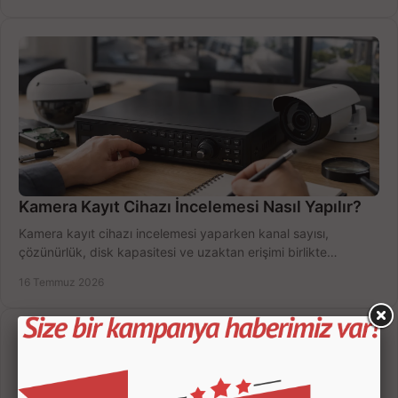
Kamera Kayıt Cihazı İncelemesi Nasıl Yapılır?
Kamera kayıt cihazı incelemesi yaparken kanal sayısı,
çözünürlük, disk kapasitesi ve uzaktan erişimi birlikte
değerlendirin; bütçenizi doğru yönetin.
16 Temmuz 2026