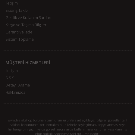
İletişim
Sipariş Takibi
Gizlilik ve Kullanım Şartları
Kargo ve Taşıma Bilgileri
Garanti ve İade
Sistem Toplama
MÜŞTERİ HİZMETLERİ
İletişim
S.S.S.
Detaylı Arama
Hakkımızda
www.bizial.shop bulunan tüm ürün ürünlere ait açıklayıcı bilgiler, görseller telif
hakları kanununca korunmakta olup izinsiz paylaşılması, kopyalanması veya
herhangi biri yazılı ya da görsel mecralarda kullanılması kanunen yasaklanmış
olup hukuki yaptırıma tabi tutulmaktadır.