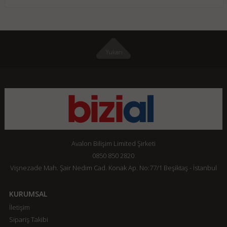
Avalon Bilişim Limited Şirketi
0850 850 2820
Vişnezade Mah. Şair Nedim Cad. Konak Ap. No:77/1 Beşiktaş - İstanbul
KURUMSAL
İletişim
Sipariş Takibi