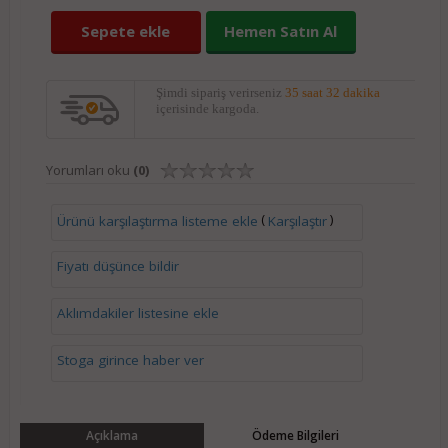
Sepete ekle
Hemen Satın Al
Şimdi sipariş verirseniz
35 saat 32 dakika
içerisinde kargoda.
Yorumları oku
(0)
(
)
Ürünü karşılaştırma listeme ekle
Karşılaştır
Fiyatı düşünce bildir
Aklımdakiler listesine ekle
Stoga girince haber ver
Açıklama
Ödeme Bilgileri