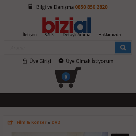
Bilgi ve Danışma
0850 850 2820
İletişim
S.S.S.
Detaylı Arama
Hakkımızda
Üye Girişi
Üye Olmak İstiyorum
0
Film & Konser
»
DVD