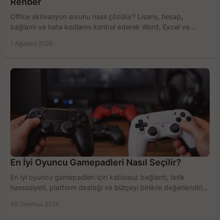
Rehber
Office aktivasyon sorunu nasıl çözülür? Lisans, hesap,
bağlantı ve hata kodlarını kontrol ederek Word, Excel ve
Outlook'u güvenle hemen etkinleştirin.
1 Ağustos 2026
En İyi Oyuncu Gamepadleri Nasıl Seçilir?
En iyi oyuncu gamepadleri için kablosuz bağlantı, tetik
hassasiyeti, platform desteği ve bütçeyi birlikte değerlendirin;
doğru modeli kolayca seçin.
30 Temmuz 2026