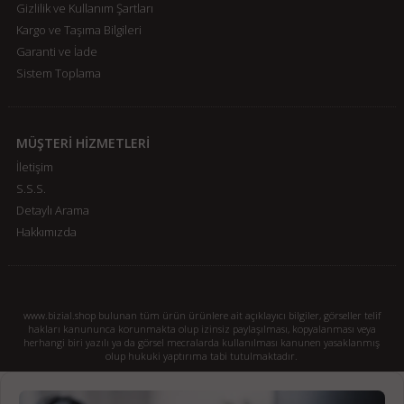
Gizlilik ve Kullanım Şartları
Kargo ve Taşıma Bilgileri
Garanti ve İade
Sistem Toplama
MÜŞTERİ HİZMETLERİ
İletişim
S.S.S.
Detaylı Arama
Hakkımızda
www.bizial.shop bulunan tüm ürün ürünlere ait açıklayıcı bilgiler, görseller telif
hakları kanununca korunmakta olup izinsiz paylaşılması, kopyalanması veya
herhangi biri yazılı ya da görsel mecralarda kullanılması kanunen yasaklanmış
olup hukuki yaptırıma tabi tutulmaktadır.