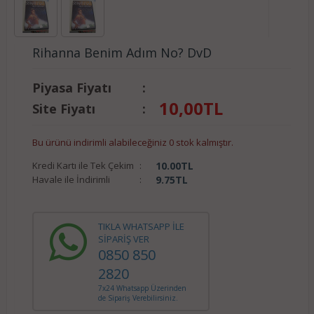
Rihanna Benim Adım No? DvD
Piyasa Fiyatı
:
10,00
TL
Site Fiyatı
:
Bu ürünü indirimli alabileceğiniz 0 stok kalmıştır.
Kredi Kartı ile Tek Çekim
:
10.00
TL
Havale ile İndirimli
:
9.75
TL
TIKLA WHATSAPP İLE
SİPARİŞ VER
0850 850
2820
7x24 Whatsapp Üzerinden
de Sipariş Verebilirsiniz.