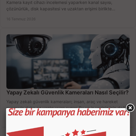
Kamera kayıt cihazı incelemesi yaparken kanal sayısı,
çözünürlük, disk kapasitesi ve uzaktan erişimi birlikte
değerlendirin; bütçenizi doğru yönetin.
16 Temmuz 2026
Yapay Zekalı Güvenlik Kameraları Nasıl Seçilir?
Yapay zekalı güvenlik kameraları; insan, araç ve hareket
ayrımıyla daha az yanlış uyarı sunar. Ev ve iş yeriniz için doğru
modeli, fiyatı karşılaştırın.
14 Temmuz 2026