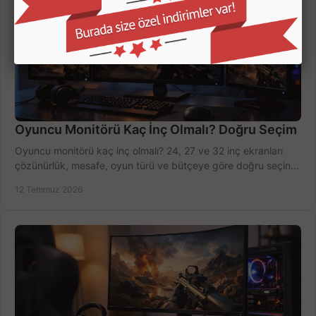
Oyuncu Monitörü Kaç İnç Olmalı? Doğru Seçim
Oyuncu monitörü kaç inç olmalı? 24, 27 ve 32 inç ekranları
çözünürlük, mesafe, oyun türü ve bütçeye göre doğru seçin,
fırsatları değerlendirin, inceleyin.
12 Temmuz 2026