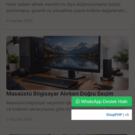
Hazır sistem almak mantıklı mı diye düşünüyorsanız bütçe,
performans, garanti ve yükseltme payını birlikte değerlendirin,
doğru seçin.
4 Haziran 2026
Masaüstü Bilgisayar Alırken Doğru Seçim
WhatsApp Destek Hattı
Masaüstü bilgisayar seçerken işlemci, RAM, SSD, ekran kartı
ve kullanım senaryosuna göre doğru modeli bulun, bütçenizi
boşa harcamayın.
ShopPHP
| v5
2 Haziran 2026