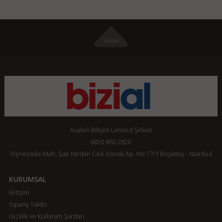
Avalon Bilişim Limited Şirketi
0850 850 2820
Vişnezade Mah. Şair Nedim Cad. Konak Ap. No:77/1 Beşiktaş - İstanbul
KURUMSAL
İletişim
Sipariş Takibi
Gizlilik ve Kullanım Şartları