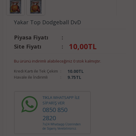
Yakar Top Dodgeball DvD
Piyasa Fiyatı
:
10,00
TL
Site Fiyatı
:
Bu ürünü indirimli alabileceğiniz 0 stok kalmıştır.
Kredi Kartı ile Tek Çekim
:
10.00
TL
Havale ile İndirimli
:
9.75
TL
TIKLA WHATSAPP İLE
SİPARİŞ VER
0850 850
2820
7x24 Whatsapp Üzerinden
de Sipariş Verebilirsiniz.