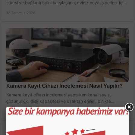
süresi ve bağlantı tipini karşılaştırın; eviniz veya iş yeriniz için
doğru sistemi hemen seçin.
18 Temmuz 2026
Kamera Kayıt Cihazı İncelemesi Nasıl Yapılır?
Kamera kayıt cihazı incelemesi yaparken kanal sayısı,
çözünürlük, disk kapasitesi ve uzaktan erişimi birlikte
değerlendirin; bütçenizi doğru yönetin.
16 Temmuz 2026