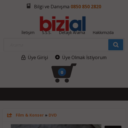
Bilgi ve Danışma
0850 850 2820
İletişim
S.S.S.
Detaylı Arama
Hakkımızda
Üye Girişi
Üye Olmak İstiyorum
0
Film & Konser
»
DVD