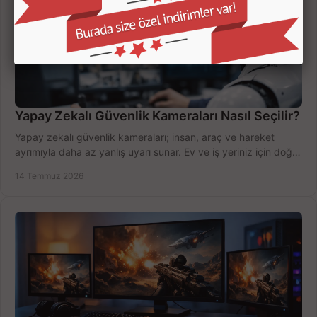
Yapay Zekalı Güvenlik Kameraları Nasıl Seçilir?
Yapay zekalı güvenlik kameraları; insan, araç ve hareket
ayrımıyla daha az yanlış uyarı sunar. Ev ve iş yeriniz için doğru
modeli, fiyatı karşılaştırın.
14 Temmuz 2026