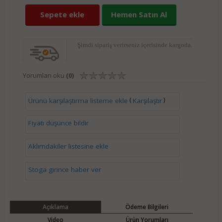
Sepete ekle
Hemen Satın Al
Şimdi sipariş verirseniz
içerisinde kargoda.
Yorumları oku
(0)
(
)
Ürünü karşılaştırma listeme ekle
Karşılaştır
Fiyatı düşünce bildir
Aklımdakiler listesine ekle
Stoga girince haber ver
Açıklama
Ödeme Bilgileri
Video
Ürün Yorumları