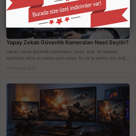
Yapay Zekalı Güvenlik Kameraları Nasıl Seçilir?
Yapay zekalı güvenlik kameraları; insan, araç ve hareket
ayrımıyla daha az yanlış uyarı sunar. Ev ve iş yeriniz için doğru
modeli, fiyatı karşılaştırın.
14 Temmuz 2026