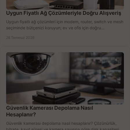
Uygun Fiyatlı Ağ Çözümleriyle Doğru Alışveriş
Uygun fiyatlı ağ çözümleri için modem, router, switch ve mesh
seçiminde bütçenizi koruyun; ev ve ofis için doğru
performansı yakalayın. Hızla karşılaştırın.
28 Temmuz 2026
Güvenlik Kamerası Depolama Nasıl
Hesaplanır?
Güvenlik kamerası depolama nasıl hesaplanır? Çözünürlük,
bitrate, kayıt süresi ve kamera sayısına göre disk kapasitesini