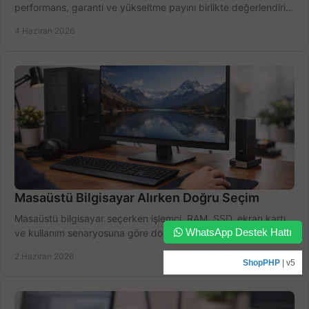
performans, garanti ve yükseltme payını birlikte değerlendirin,
doğru seçin.
4 Haziran 2026
Masaüstü Bilgisayar Alırken Doğru Seçim
Masaüstü bilgisayar seçerken işlemci, RAM, SSD, ekran kartı
WhatsApp Destek Hattı
ve kullanım senaryosuna göre doğru modeli bulun, bütçenizi
boşa harcamayın.
2 Haziran 2026
ShopPHP
| v5