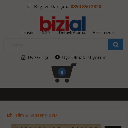
Bilgi ve Danışma
0850 850 2820
İletişim
S.S.S.
Detaylı Arama
Hakkımızda
Üye Girişi
Üye Olmak İstiyorum
0
Film & Konser
»
DVD