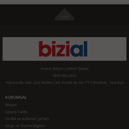
Avalon Bilişim Limited Şirketi
0850 850 2820
Vişnezade Mah. Şair Nedim Cad. Konak Ap. No:77/1 Beşiktaş - İstanbul
KURUMSAL
İletişim
Sipariş Takibi
Gizlilik ve Kullanım Şartları
Kargo ve Taşıma Bilgileri