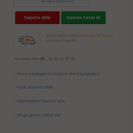
de Sipariş Verebilirsiniz.
Sepete ekle
Hemen Satın Al
Şimdi sipariş verirseniz
66 saat 35 dakika
içerisinde kargoda.
Yorumları oku
(0)
(
)
Ürünü karşılaştırma listeme ekle
Karşılaştır
Fiyatı düşünce bildir
Aklımdakiler listesine ekle
Stoga girince haber ver