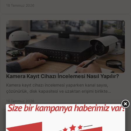
doğru sistemi hemen seçin.
18 Temmuz 2026
Kamera Kayıt Cihazı İncelemesi Nasıl Yapılır?
Kamera kayıt cihazı incelemesi yaparken kanal sayısı,
çözünürlük, disk kapasitesi ve uzaktan erişimi birlikte
değerlendirin; bütçenizi doğru yönetin.
16 Temmuz 2026