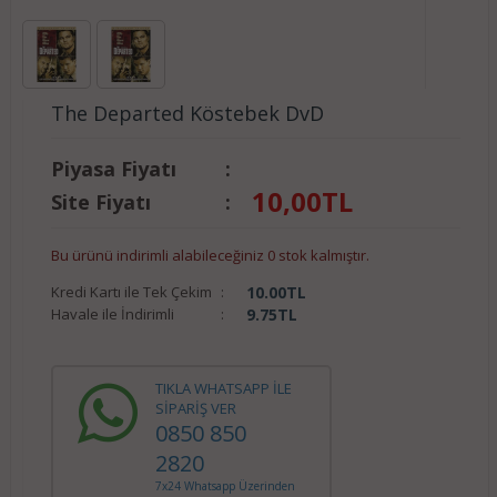
The Departed Köstebek DvD
Piyasa Fiyatı
:
10,00
TL
Site Fiyatı
:
Bu ürünü indirimli alabileceğiniz 0 stok kalmıştır.
Kredi Kartı ile Tek Çekim
:
10.00
TL
Havale ile İndirimli
:
9.75
TL
TIKLA WHATSAPP İLE
SİPARİŞ VER
0850 850
2820
7x24 Whatsapp Üzerinden