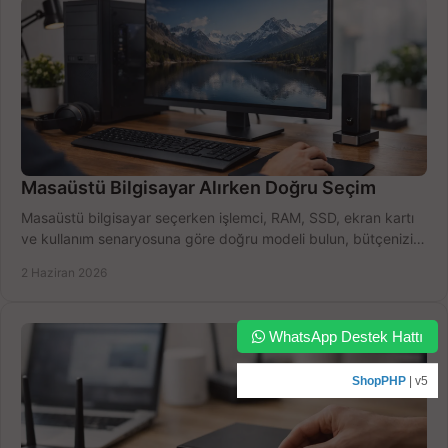
Masaüstü Bilgisayar Alırken Doğru Seçim
Masaüstü bilgisayar seçerken işlemci, RAM, SSD, ekran kartı
ve kullanım senaryosuna göre doğru modeli bulun, bütçenizi
boşa harcamayın.
2 Haziran 2026
WhatsApp Destek Hattı
ShopPHP
| v5