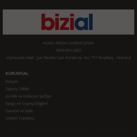
Avalon Bilişim Limited Şirketi
0850 850 2820
Vişnezade Mah. Şair Nedim Cad. Konak Ap. No:77/1 Beşiktaş - İstanbul
KURUMSAL
İletişim
Sipariş Takibi
Gizlilik ve Kullanım Şartları
Kargo ve Taşıma Bilgileri
Garanti ve İade
Sistem Toplama