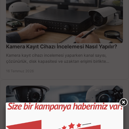
Kamera Kayıt Cihazı İncelemesi Nasıl Yapılır?
Kamera kayıt cihazı incelemesi yaparken kanal sayısı,
çözünürlük, disk kapasitesi ve uzaktan erişimi birlikte
değerlendirin; bütçenizi doğru yönetin.
16 Temmuz 2026