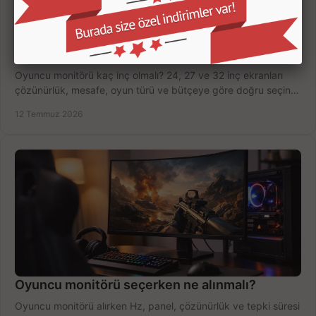
Oyuncu Monitörü Kaç İnç Olmalı? Doğru Seçim
Oyuncu monitörü kaç inç olmalı? 24, 27 ve 32 inç ekranları
çözünürlük, mesafe, oyun türü ve bütçeye göre doğru seçin,
fırsatları değerlendirin, inceleyin.
12 Temmuz 2026
Oyuncu monitörü seçerken ne alınmalı?
Oyuncu monitörü alırken Hz, panel, çözünürlük ve tepki süresi