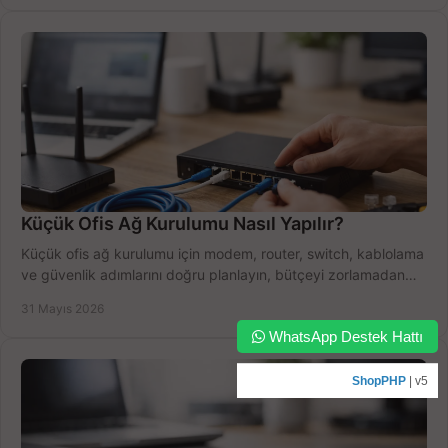
Küçük Ofis Ağ Kurulumu Nasıl Yapılır?
Küçük ofis ağ kurulumu için modem, router, switch, kablolama
ve güvenlik adımlarını doğru planlayın, bütçeyi zorlamadan
verim alın.
31 Mayıs 2026
WhatsApp Destek Hattı
ShopPHP
| v5