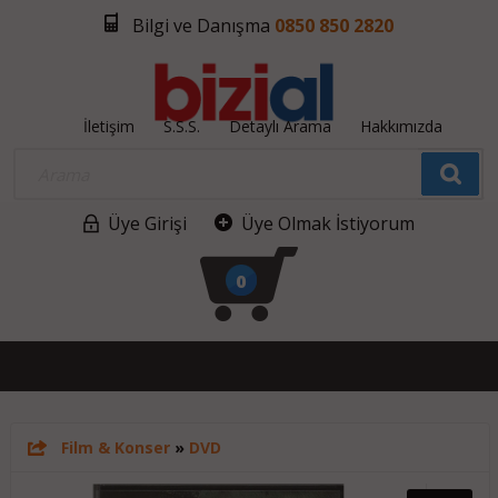
Bilgi ve Danışma
0850 850 2820
İletişim
S.S.S.
Detaylı Arama
Hakkımızda
Üye Girişi
Üye Olmak İstiyorum
0
Film & Konser
»
DVD