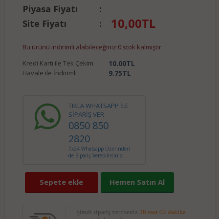
Piyasa Fiyatı
:
10,00
TL
Site Fiyatı
:
Bu ürünü indirimli alabileceğiniz 0 stok kalmıştır.
Kredi Kartı ile Tek Çekim
:
10.00
TL
Havale ile İndirimli
:
9.75
TL
TIKLA WHATSAPP İLE
SİPARİŞ VER
0850 850
2820
7x24 Whatsapp Üzerinden
de Sipariş Verebilirsiniz.
Sepete ekle
Hemen Satın Al
Şimdi sipariş verirseniz
26 saat 02 dakika