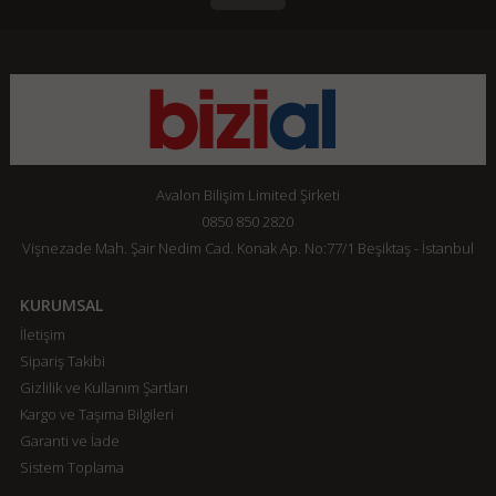
Avalon Bilişim Limited Şirketi
0850 850 2820
Vişnezade Mah. Şair Nedim Cad. Konak Ap. No:77/1 Beşiktaş - İstanbul
KURUMSAL
İletişim
Sipariş Takibi
Gizlilik ve Kullanım Şartları
Kargo ve Taşıma Bilgileri
Garanti ve İade
Sistem Toplama