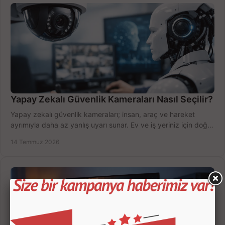
Yapay Zekalı Güvenlik Kameraları Nasıl Seçilir?
Yapay zekalı güvenlik kameraları; insan, araç ve hareket
ayrımıyla daha az yanlış uyarı sunar. Ev ve iş yeriniz için doğru
modeli, fiyatı karşılaştırın.
14 Temmuz 2026