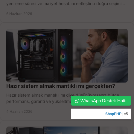
yenileme süresi ve maliyet hesabını netleştirip doğru seçimi
yapın.
6 Haziran 2026
Hazır sistem almak mantıklı mı gerçekten?
Hazır sistem almak mantıklı mı diye düşünüyorsanız bütçe,
WhatsApp Destek Hattı
performans, garanti ve yükseltme payını birlikte değerlendirin,
doğru seçin.
4 Haziran 2026
ShopPHP
| v5