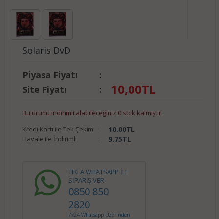
Solaris DvD
Piyasa Fiyatı
:
10,00
TL
Site Fiyatı
:
Bu ürünü indirimli alabileceğiniz 0 stok kalmıştır.
Kredi Kartı ile Tek Çekim
:
10.00
TL
Havale ile İndirimli
:
9.75
TL
TIKLA WHATSAPP İLE
SİPARİŞ VER
0850 850
2820
7x24 Whatsapp Üzerinden