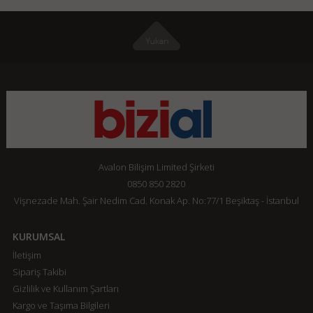
Avalon Bilişim Limited Şirketi
0850 850 2820
Vişnezade Mah. Şair Nedim Cad. Konak Ap. No:77/1 Beşiktaş - İstanbul
KURUMSAL
İletişim
Sipariş Takibi
Gizlilik ve Kullanım Şartları
Kargo ve Taşıma Bilgileri