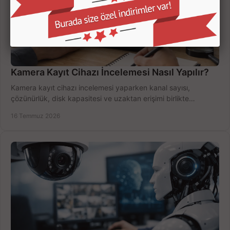
Kamera Kayıt Cihazı İncelemesi Nasıl Yapılır?
Kamera kayıt cihazı incelemesi yaparken kanal sayısı,
çözünürlük, disk kapasitesi ve uzaktan erişimi birlikte
değerlendirin; bütçenizi doğru yönetin.
16 Temmuz 2026