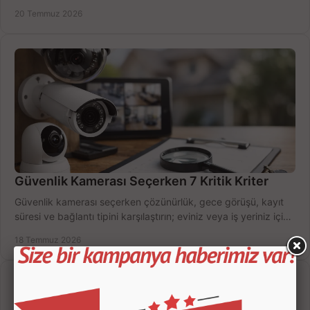
zamanda seçmenin yollarını görün.
20 Temmuz 2026
Güvenlik Kamerası Seçerken 7 Kritik Kriter
Güvenlik kamerası seçerken çözünürlük, gece görüşü, kayıt
süresi ve bağlantı tipini karşılaştırın; eviniz veya iş yeriniz için
doğru sistemi hemen seçin.
18 Temmuz 2026