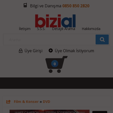
Bilgi ve Danışma
0850 850 2820
İletişim
S.S.S.
Detaylı Arama
Hakkımızda
Üye Girişi
Üye Olmak İstiyorum
0
Film & Konser
»
DVD