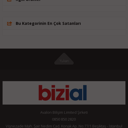
Bu Kategorinin En Çok Satanları
Avalon Bilişim Limited Şirketi
0850 850 2820
Vişnezade Mah. Şair Nedim Cad. Konak Ap. No:77/1 Beşiktaş - İstanbul