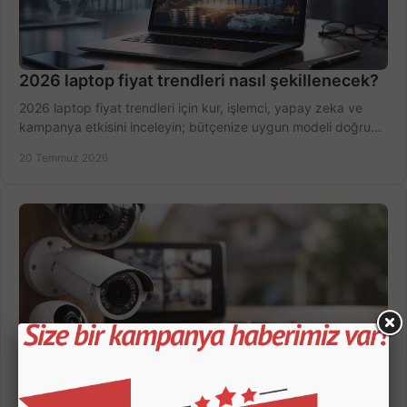
2026 laptop fiyat trendleri nasıl şekillenecek?
2026 laptop fiyat trendleri için kur, işlemci, yapay zeka ve
kampanya etkisini inceleyin; bütçenize uygun modeli doğru
zamanda seçmenin yollarını görün.
20 Temmuz 2026
Güvenlik Kamerası Seçerken 7 Kritik Kriter
Güvenlik kamerası seçerken çözünürlük, gece görüşü, kayıt