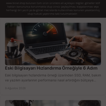
www.bizial.shop bulunan tüm ürün ürünlere ait açıklayıcı bilgiler, görseller telif
hakları kanununca korunmakta olup izinsiz paylaşılması, kopyalanması veya
herhangi biri yazılı ya da görsel mecralarda kullanılması kanunen yasaklanmış
olup hukuki yaptırıma tabi tutulmaktadır.
Eski Bilgisayarı Hızlandırma Örneğiyle 6 Adım
Eski bilgisayarı hızlandırma örneği üzerinden SSD, RAM, bakım
ve yazılım ayarlarının performansı nasıl artırdığını bütçeye
göre öğrenin ve karar verin.
9 Ağustos 2026