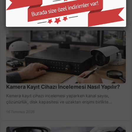
süresi ve bağlantı tipini karşılaştırın; eviniz veya iş yeriniz için
doğru sistemi hemen seçin.
18 Temmuz 2026
Kamera Kayıt Cihazı İncelemesi Nasıl Yapılır?
Kamera kayıt cihazı incelemesi yaparken kanal sayısı,
çözünürlük, disk kapasitesi ve uzaktan erişimi birlikte
değerlendirin; bütçenizi doğru yönetin.
16 Temmuz 2026