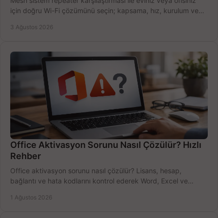
Mesh sistem repeater karşılaştırması ile eviniz veya ofisiniz
için doğru Wi-Fi çözümünü seçin; kapsama, hız, kurulum ve
bütçeyi birlikte değerlendirin.
3 Ağustos 2026
Office Aktivasyon Sorunu Nasıl Çözülür? Hızlı
Rehber
Office aktivasyon sorunu nasıl çözülür? Lisans, hesap,
bağlantı ve hata kodlarını kontrol ederek Word, Excel ve
Outlook'u güvenle hemen etkinleştirin.
1 Ağustos 2026