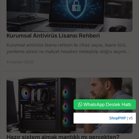
Kurumsal Antivirüs Lisansı Rehberi
Kurumsal antivirüs lisansı rehberi ile cihaz sayısı, lisans türü,
yenileme süresi ve maliyet hesabını netleştirip doğru seçimi
yapın.
6 Haziran 2026
WhatsApp Destek Hattı
ShopPHP
| v5
Hazır sistem almak mantıklı mı gerçekten?