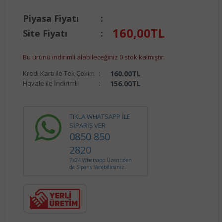
Piyasa Fiyatı
:
160,00
TL
Site Fiyatı
:
Bu ürünü indirimli alabileceğiniz 0 stok kalmıştır.
Kredi Kartı ile Tek Çekim
:
160.00
TL
Havale ile İndirimli
:
156.00
TL
TIKLA WHATSAPP İLE
SİPARİŞ VER
0850 850
2820
7x24 Whatsapp Üzerinden
de Sipariş Verebilirsiniz.