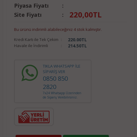
Piyasa Fiyatı
:
220,00
TL
Site Fiyatı
:
Bu ürünü indirimli alabileceğiniz 4 stok kalmıştır.
Kredi Kartı ile Tek Çekim
:
220.00
TL
Havale ile İndirimli
:
214.50
TL
TIKLA WHATSAPP İLE
SİPARİŞ VER
0850 850
2820
7x24 Whatsapp Üzerinden
de Sipariş Verebilirsiniz.