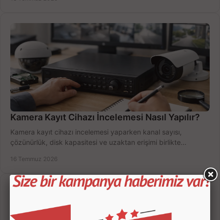
Kamera Kayıt Cihazı İncelemesi Nasıl Yapılır?
Kamera kayıt cihazı incelemesi yaparken kanal sayısı,
çözünürlük, disk kapasitesi ve uzaktan erişimi birlikte
değerlendirin; bütçenizi doğru yönetin.
16 Temmuz 2026