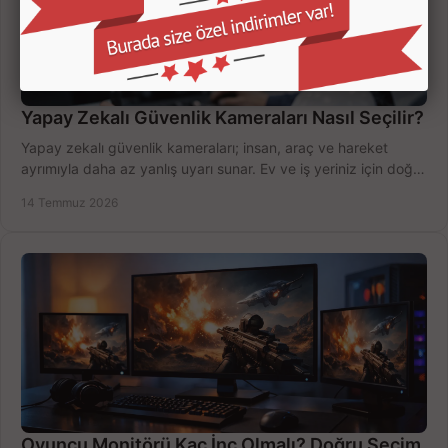
Yapay Zekalı Güvenlik Kameraları Nasıl Seçilir?
Yapay zekalı güvenlik kameraları; insan, araç ve hareket
ayrımıyla daha az yanlış uyarı sunar. Ev ve iş yeriniz için doğru
modeli, fiyatı karşılaştırın.
14 Temmuz 2026
Oyuncu Monitörü Kaç İnç Olmalı? Doğru Seçim