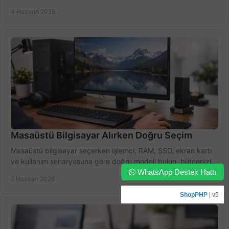
doğru seçin.
4 Haziran 2026
Masaüstü Bilgisayar Alırken Doğru Seçim
Masaüstü bilgisayar seçerken işlemci, RAM, SSD, ekran kartı
ve kullanım senaryosuna göre doğru modeli bulun, bütçenizi
boşa harcamayın.
WhatsApp Destek Hattı
2 Haziran 2026
ShopPHP
| v5