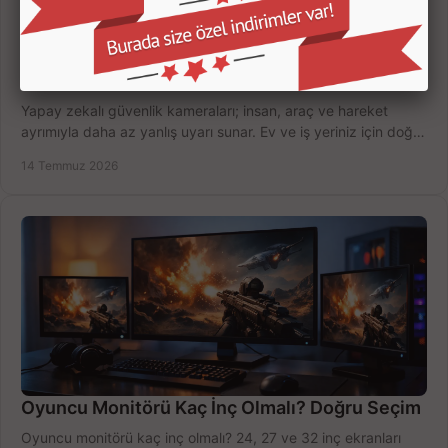
Yapay Zekalı Güvenlik Kameraları Nasıl Seçilir?
Yapay zekalı güvenlik kameraları; insan, araç ve hareket
ayrımıyla daha az yanlış uyarı sunar. Ev ve iş yeriniz için doğru
modeli, fiyatı karşılaştırın.
14 Temmuz 2026
Oyuncu Monitörü Kaç İnç Olmalı? Doğru Seçim
Oyuncu monitörü kaç inç olmalı? 24, 27 ve 32 inç ekranları