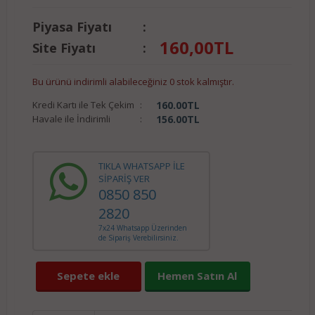
Piyasa Fiyatı
:
160,00
TL
Site Fiyatı
:
Bu ürünü indirimli alabileceğiniz 0 stok kalmıştır.
Kredi Kartı ile Tek Çekim
:
160.00
TL
Havale ile İndirimli
:
156.00
TL
TIKLA WHATSAPP İLE
SİPARİŞ VER
0850 850
2820
7x24 Whatsapp Üzerinden
de Sipariş Verebilirsiniz.
Sepete ekle
Hemen Satın Al