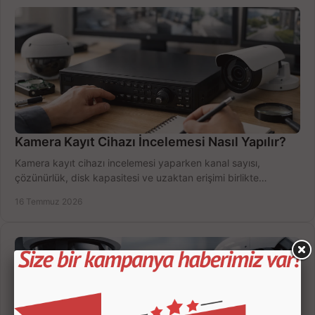
Kamera Kayıt Cihazı İncelemesi Nasıl Yapılır?
Kamera kayıt cihazı incelemesi yaparken kanal sayısı,
çözünürlük, disk kapasitesi ve uzaktan erişimi birlikte
değerlendirin; bütçenizi doğru yönetin.
16 Temmuz 2026