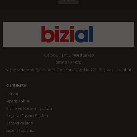
Avalon Bilişim Limited Şirketi
0850 850 2820
Vişnezade Mah. Şair Nedim Cad. Konak Ap. No:77/1 Beşiktaş - İstanbul
KURUMSAL
İletişim
Sipariş Takibi
Gizlilik ve Kullanım Şartları
Kargo ve Taşıma Bilgileri
Garanti ve İade
Sistem Toplama