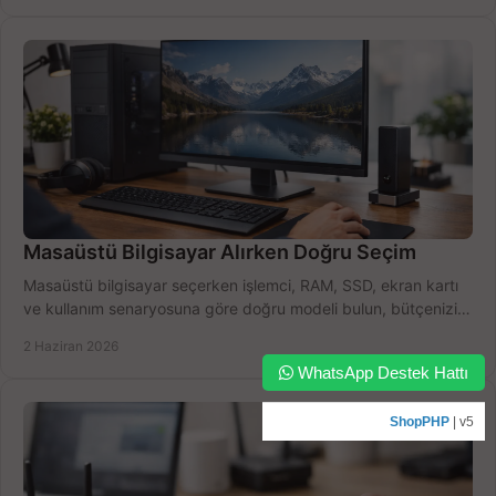
Masaüstü Bilgisayar Alırken Doğru Seçim
Masaüstü bilgisayar seçerken işlemci, RAM, SSD, ekran kartı
ve kullanım senaryosuna göre doğru modeli bulun, bütçenizi
boşa harcamayın.
2 Haziran 2026
WhatsApp Destek Hattı
ShopPHP
| v5