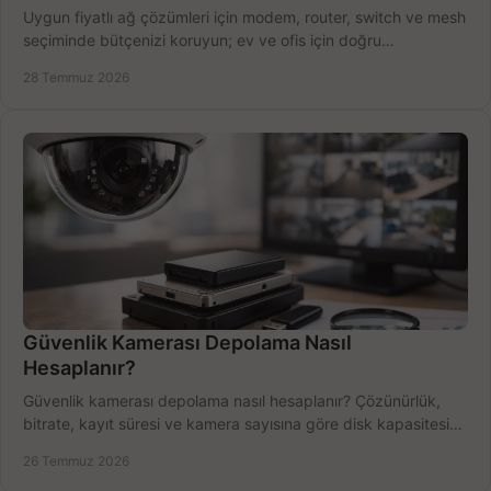
Uygun fiyatlı ağ çözümleri için modem, router, switch ve mesh
seçiminde bütçenizi koruyun; ev ve ofis için doğru
performansı yakalayın. Hızla karşılaştırın.
28 Temmuz 2026
Güvenlik Kamerası Depolama Nasıl
Hesaplanır?
Güvenlik kamerası depolama nasıl hesaplanır? Çözünürlük,
bitrate, kayıt süresi ve kamera sayısına göre disk kapasitesini
doğru belirleyin. Pratik örneklerle.
26 Temmuz 2026