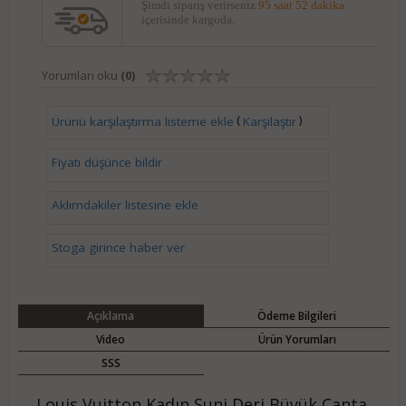
Şimdi sipariş verirseniz
95 saat 52 dakika
içerisinde kargoda.
Yorumları oku
(0)
(
)
Ürünü karşılaştırma listeme ekle
Karşılaştır
Fiyatı düşünce bildir
Aklımdakiler listesine ekle
Stoga girince haber ver
Açıklama
Ödeme Bilgileri
Video
Ürün Yorumları
SSS
Louis Vuitton Kadın Suni Deri Büyük Çanta