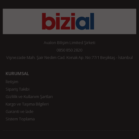
Avalon Bilişim Limited Şirketi
0850 850 2820
Vişnezade Mah. Şair Nedim Cad. Konak Ap. No:77/1 Beşiktaş - İstanbul
KURUMSAL
İletişim
Sipariş Takibi
Gizlilik ve Kullanım Şartları
Kargo ve Taşıma Bilgileri
Garanti ve İade
Sistem Toplama