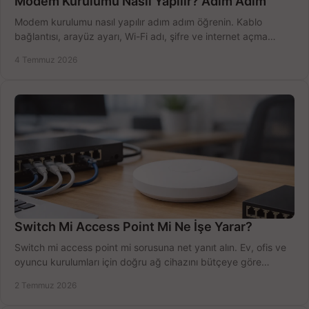
Modem Kurulumu Nasıl Yapılır? Adım Adım
Modem kurulumu nasıl yapılır adım adım öğrenin. Kablo
bağlantısı, arayüz ayarı, Wi-Fi adı, şifre ve internet açma
sürecini hızlıca tamamlayın.
4 Temmuz 2026
Switch Mi Access Point Mi Ne İşe Yarar?
Switch mi access point mi sorusuna net yanıt alın. Ev, ofis ve
oyuncu kurulumları için doğru ağ cihazını bütçeye göre
seçmenin yolu burada.
2 Temmuz 2026