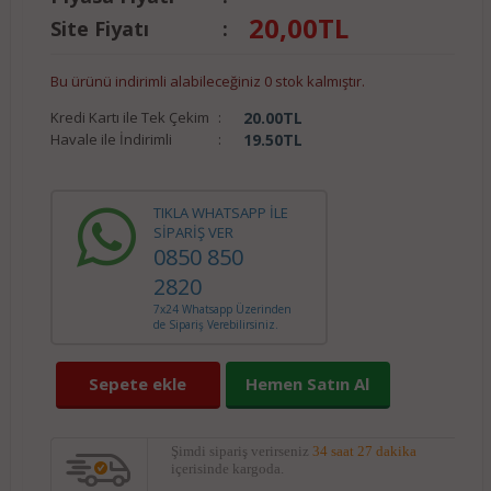
20,00
TL
Site Fiyatı
:
Bu ürünü indirimli alabileceğiniz 0 stok kalmıştır.
Kredi Kartı ile Tek Çekim
:
20.00
TL
Havale ile İndirimli
:
19.50
TL
TIKLA WHATSAPP İLE
SİPARİŞ VER
0850 850
2820
7x24 Whatsapp Üzerinden
de Sipariş Verebilirsiniz.
Sepete ekle
Hemen Satın Al
Şimdi sipariş verirseniz
34 saat 27 dakika
içerisinde kargoda.