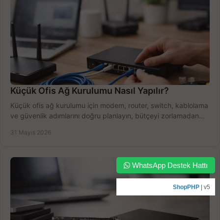
Küçük Ofis Ağ Kurulumu Nasıl Yapılır?
Küçük ofis ağ kurulumu için modem, router, switch, kablolama
ve güvenlik adımlarını doğru planlayın, bütçeyi zorlamadan
verim alın.
31 Mayıs 2026
WhatsApp Destek Hattı
ShopPHP
| v5