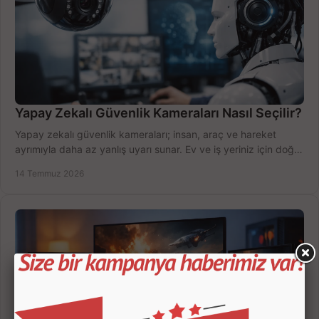
Yapay Zekalı Güvenlik Kameraları Nasıl Seçilir?
Yapay zekalı güvenlik kameraları; insan, araç ve hareket
ayrımıyla daha az yanlış uyarı sunar. Ev ve iş yeriniz için doğru
modeli, fiyatı karşılaştırın.
14 Temmuz 2026