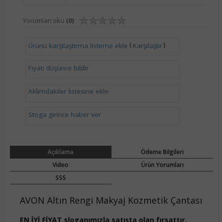
Yorumları oku
(0)
(
)
Ürünü karşılaştırma listeme ekle
Karşılaştır
Fiyatı düşünce bildir
Aklımdakiler listesine ekle
Stoga girince haber ver
Açıklama
Ödeme Bilgileri
Video
Ürün Yorumları
SSS
AVON Altın Rengi Makyaj Kozmetik Çantası
EN İYİ FİYAT sloganımızla satışta olan fırsattır,