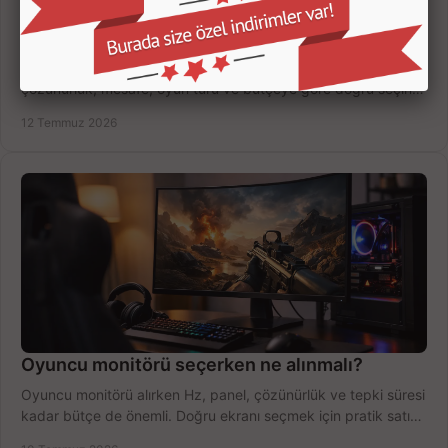
Oyuncu Monitörü Kaç İnç Olmalı? Doğru Seçim
Oyuncu monitörü kaç inç olmalı? 24, 27 ve 32 inç ekranları
çözünürlük, mesafe, oyun türü ve bütçeye göre doğru seçin,
fırsatları değerlendirin, inceleyin.
12 Temmuz 2026
Oyuncu monitörü seçerken ne alınmalı?
Oyuncu monitörü alırken Hz, panel, çözünürlük ve tepki süresi
kadar bütçe de önemli. Doğru ekranı seçmek için pratik satın
alma rehberi.