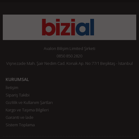
Avalon Bilişim Limited Şirketi
0850 850 2820
Vişnezade Mah. Şair Nedim Cad. Konak Ap. No:77/1 Beşiktaş - İstanbul
KURUMSAL
İletişim
Sipariş Takibi
Gizlilik ve Kullanım Şartları
Kargo ve Taşıma Bilgileri
Garanti ve İade
Sistem Toplama