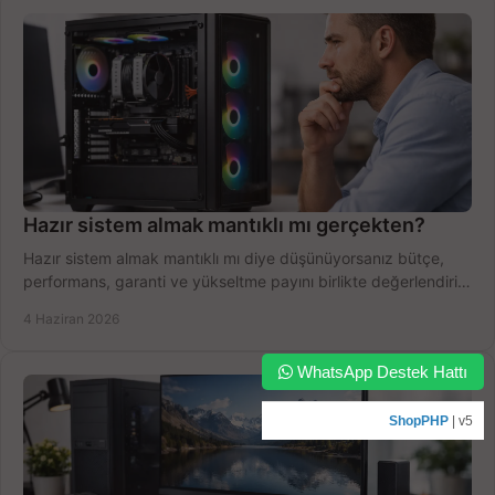
Hazır sistem almak mantıklı mı gerçekten?
Hazır sistem almak mantıklı mı diye düşünüyorsanız bütçe,
performans, garanti ve yükseltme payını birlikte değerlendirin,
doğru seçin.
4 Haziran 2026
WhatsApp Destek Hattı
ShopPHP
| v5