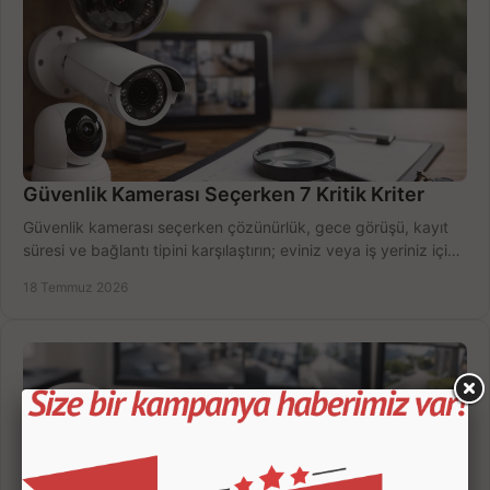
Güvenlik Kamerası Seçerken 7 Kritik Kriter
Güvenlik kamerası seçerken çözünürlük, gece görüşü, kayıt
süresi ve bağlantı tipini karşılaştırın; eviniz veya iş yeriniz için
doğru sistemi hemen seçin.
18 Temmuz 2026