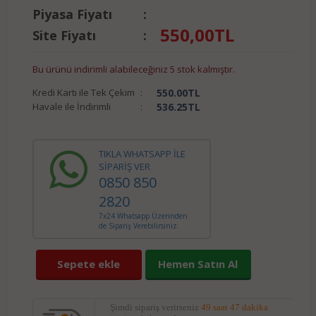
Piyasa Fiyatı
:
550,00
TL
Site Fiyatı
:
Bu ürünü indirimli alabileceğiniz 5 stok kalmıştır.
Kredi Kartı ile Tek Çekim
:
550.00
TL
Havale ile İndirimli
:
536.25
TL
TIKLA WHATSAPP İLE
SİPARİŞ VER
0850 850
2820
7x24 Whatsapp Üzerinden
de Sipariş Verebilirsiniz.
Sepete ekle
Hemen Satın Al
Şimdi sipariş verirseniz
49 saat 47 dakika