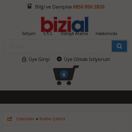
Bilgi ve Danışma
0850 850 2820
İletişim
S.S.S.
Detaylı Arama
Hakkımızda
Üye Girişi
Üye Olmak İstiyorum
0
Çantalar
»
Kadın Çanta