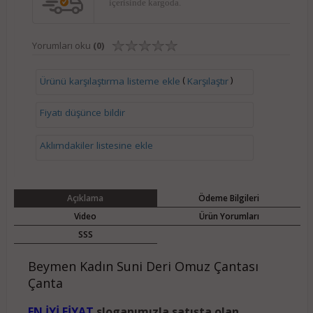
içerisinde kargoda.
Yorumları oku
(0)
(
)
Ürünü karşılaştırma listeme ekle
Karşılaştır
Fiyatı düşünce bildir
Aklımdakiler listesine ekle
Açıklama
Ödeme Bilgileri
Video
Ürün Yorumları
SSS
Beymen Kadın Suni Deri Omuz Çantası
Çanta
EN İYİ FİYAT
sloganımızla satışta olan