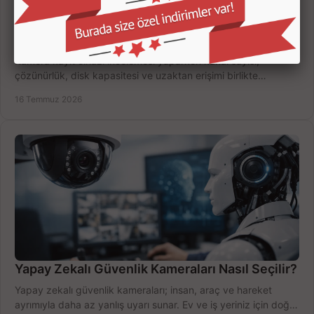
Kamera Kayıt Cihazı İncelemesi Nasıl Yapılır?
Kamera kayıt cihazı incelemesi yaparken kanal sayısı,
çözünürlük, disk kapasitesi ve uzaktan erişimi birlikte
değerlendirin; bütçenizi doğru yönetin.
16 Temmuz 2026
Yapay Zekalı Güvenlik Kameraları Nasıl Seçilir?
Yapay zekalı güvenlik kameraları; insan, araç ve hareket
ayrımıyla daha az yanlış uyarı sunar. Ev ve iş yeriniz için doğru