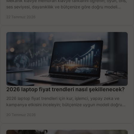
Mekanik klavye membran klavye farklarını öğrenin; oyun, ofis,
ses seviyesi, dayanıklılık ve bütçenize göre doğru modeli
hızlıca seçin ve satın alın.
22 Temmuz 2026
2026 laptop fiyat trendleri nasıl şekillenecek?
2026 laptop fiyat trendleri için kur, işlemci, yapay zeka ve
kampanya etkisini inceleyin; bütçenize uygun modeli doğru
zamanda seçmenin yollarını görün.
20 Temmuz 2026