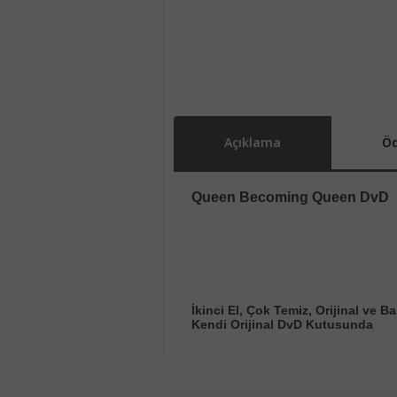
Açıklama
Öd
Queen Becoming Queen DvD
İkinci El, Çok Temiz, Orijinal ve B
Kendi Orijinal DvD Kutusunda