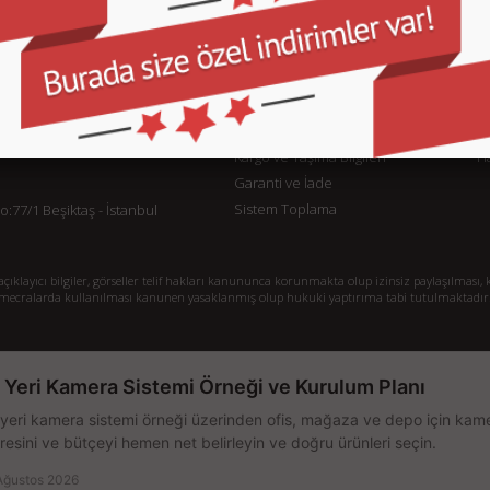
KURUMSAL
M
İletişim
İl
Sipariş Takibi
S.
Gizlilik ve Kullanım Şartları
De
Kargo ve Taşıma Bilgileri
H
Garanti ve İade
Sistem Toplama
77/1 Beşiktaş - İstanbul
klayıcı bilgiler, görseller telif hakları kanununca korunmakta olup izinsiz paylaşılması, k
mecralarda kullanılması kanunen yasaklanmış olup hukuki yaptırıma tabi tutulmaktadır
ş Yeri Kamera Sistemi Örneği ve Kurulum Planı
 yeri kamera sistemi örneği üzerinden ofis, mağaza ve depo için kamer
resini ve bütçeyi hemen net belirleyin ve doğru ürünleri seçin.
Ağustos 2026