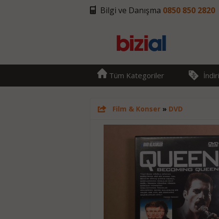
Bilgi ve Danışma
0850 850 2820
Tüm Kategoriler
İndi
Film & Konser
»
DVD