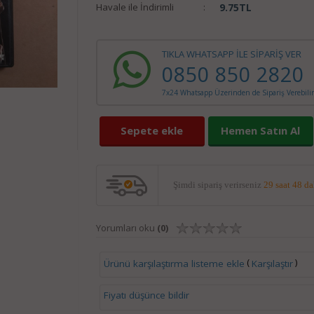
Havale ile İndirimli
:
9.75
TL
TIKLA WHATSAPP İLE SİPARİŞ VER
0850 850 2820
7x24 Whatsapp Üzerinden de Sipariş Verebilir
Sepete ekle
Hemen Satın Al
Şimdi sipariş verirseniz
29 saat 48 d
Yorumları oku
(0)
(
)
Ürünü karşılaştırma listeme ekle
Karşılaştır
Fiyatı düşünce bildir