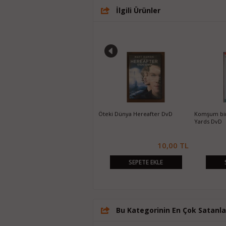
İlgili Ürünler
Paris'te 2 Gün Two Days in Paris
Öteki Dünya Hereafter DvD
Komşum bir
DvD
Yards DvD
10,00 TL
10,00 TL
SEPETE EKLE
SEPETE EKLE
Bu Kategorinin En Çok Satanla