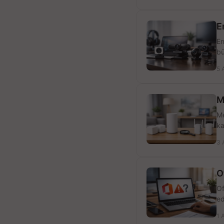
E
En
bü
5 
M
Me
ka
3 
O
Of
ed
1 