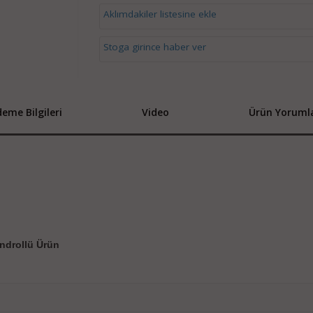
Aklımdakiler listesine ekle
Stoga girince haber ver
eme Bilgileri
Video
Ürün Yorumla
androllü Ürün