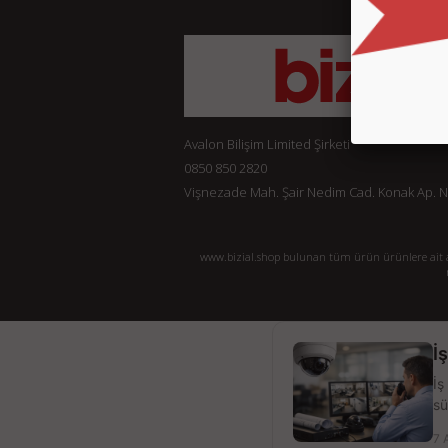
Avalon Bilişim Limited Şirketi
0850 850 2820
Vişnezade Mah. Şair Nedim Cad. Konak Ap. No:
www.bizial.shop bulunan tüm ürün ürünlere ait açı
İ
İş
sü
7 