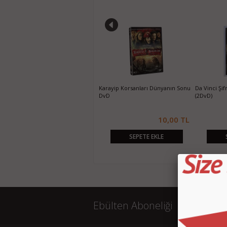
Günah Şehri Sin City DvD
Karayip Korsanları Dünyanın Sonu
Da Vinci Şi
DvD
(2DvD)
10,00 TL
10,00 TL
SEPETE EKLE
SEPETE EKLE
Ebülten Aboneliği