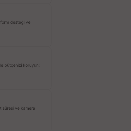
atform desteği ve
de bütçenizi koruyun;
ıt süresi ve kamera