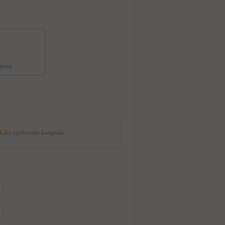
siniz.
akika
içerisinde kargoda.