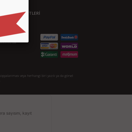
ÜŞTERİ HİZMETLERİ
etişim
S.S.
taylı Arama
akkımızda
opyalanması veya herhangi biri yazılı ya da görsel
.
a sayısını, kayıt