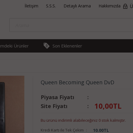
İletişim
S.S.S.
Detaylı Arama
Hakkımızda
Ü
rimdeki Ürünler
Son Eklenenler
Queen Becoming Queen DvD
Piyasa Fiyatı
:
10,00
TL
Site Fiyatı
:
Bu ürünü indirimli alabileceğiniz 0 stok kalmıştır.
Kredi Kartı ile Tek Çekim
:
10.00
TL