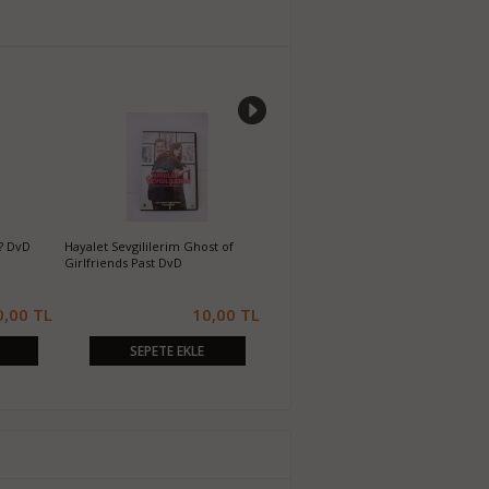
? DvD
Hayalet Sevgililerim Ghost of
Koruyucu Machine Gun Preacher
P
Girlfriends Past DvD
DvD
0,00 TL
10,00 TL
10,00 TL
SEPETE EKLE
SEPETE EKLE