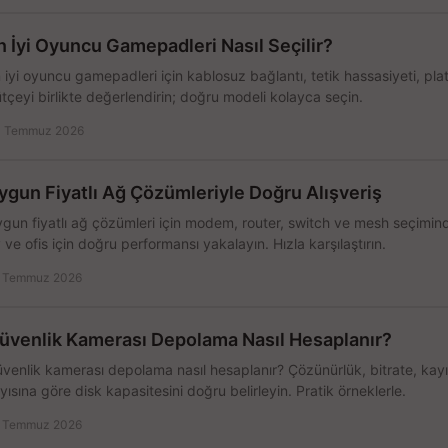
n İyi Oyuncu Gamepadleri Nasıl Seçilir?
 iyi oyuncu gamepadleri için kablosuz bağlantı, tetik hassasiyeti, pl
tçeyi birlikte değerlendirin; doğru modeli kolayca seçin.
 Temmuz 2026
ygun Fiyatlı Ağ Çözümleriyle Doğru Alışveriş
gun fiyatlı ağ çözümleri için modem, router, switch ve mesh seçimin
 ve ofis için doğru performansı yakalayın. Hızla karşılaştırın.
 Temmuz 2026
üvenlik Kamerası Depolama Nasıl Hesaplanır?
venlik kamerası depolama nasıl hesaplanır? Çözünürlük, bitrate, kay
yısına göre disk kapasitesini doğru belirleyin. Pratik örneklerle.
 Temmuz 2026