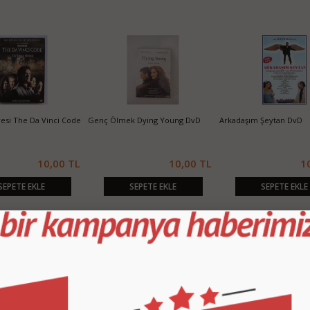
fresi The Da Vinci Code
Genç Ölmek Dying Young DvD
Arkadaşım Şeytan DvD
10,00 TL
10,00 TL
1
SEPETE EKLE
SEPETE EKLE
SEPETE EKLE