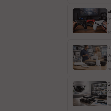
E
En
bü
30
U
Uy
ev
28
G
Gü
sa
26