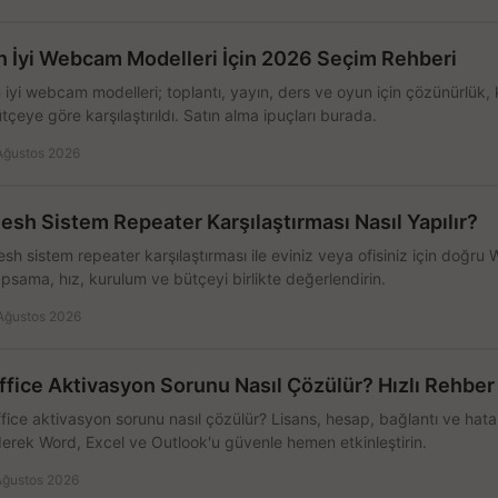
n İyi Webcam Modelleri İçin 2026 Seçim Rehberi
 iyi webcam modelleri; toplantı, yayın, ders ve oyun için çözünürlük, 
tçeye göre karşılaştırıldı. Satın alma ipuçları burada.
Ağustos 2026
esh Sistem Repeater Karşılaştırması Nasıl Yapılır?
sh sistem repeater karşılaştırması ile eviniz veya ofisiniz için doğru
psama, hız, kurulum ve bütçeyi birlikte değerlendirin.
Ağustos 2026
ffice Aktivasyon Sorunu Nasıl Çözülür? Hızlı Rehber
fice aktivasyon sorunu nasıl çözülür? Lisans, hesap, bağlantı ve hata 
erek Word, Excel ve Outlook'u güvenle hemen etkinleştirin.
Ağustos 2026