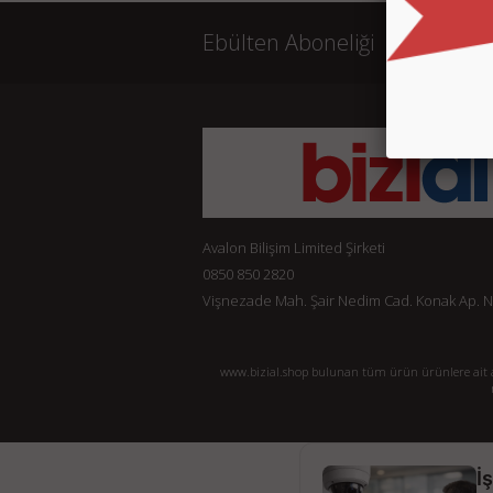
Ebülten Aboneliği
Avalon Bilişim Limited Şirketi
0850 850 2820
Vişnezade Mah. Şair Nedim Cad. Konak Ap. No:
www.bizial.shop bulunan tüm ürün ürünlere ait açı
İ