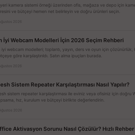
 yeri kamera sistemi örneği üzerinden ofis, mağaza ve depo için kamer
resini ve bütçeyi hemen net belirleyin ve doğru ürünleri seçin.
Ağustos 2026
n İyi Webcam Modelleri İçin 2026 Seçim Rehberi
 iyi webcam modelleri; toplantı, yayın, ders ve oyun için çözünürlük, 
tçeye göre karşılaştırıldı. Satın alma ipuçları burada.
Ağustos 2026
esh Sistem Repeater Karşılaştırması Nasıl Yapılır?
sh sistem repeater karşılaştırması ile eviniz veya ofisiniz için doğru
psama, hız, kurulum ve bütçeyi birlikte değerlendirin.
Ağustos 2026
ffice Aktivasyon Sorunu Nasıl Çözülür? Hızlı Rehber