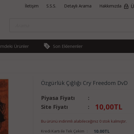
İletişim
S.S.S.
Detaylı Arama
Hakkımızda
Ü
rimdeki Ürünler
Son Eklenenler
Özgürlük Çığlığı Cry Freedom DvD
Piyasa Fiyatı
:
10,00
TL
Site Fiyatı
:
Bu ürünü indirimli alabileceğiniz 0 stok kalmıştır.
Kredi Kartı ile Tek Çekim
:
10.00
TL