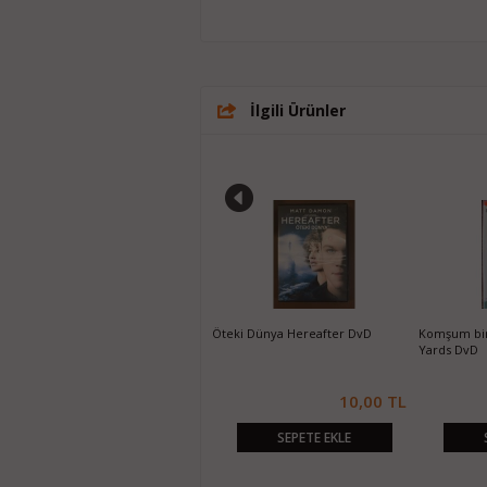
İlgili Ürünler
Paris'te 2 Gün Two Days in Paris
Öteki Dünya Hereafter DvD
Komşum bir
DvD
Yards DvD
10,00 TL
10,00 TL
SEPETE EKLE
SEPETE EKLE