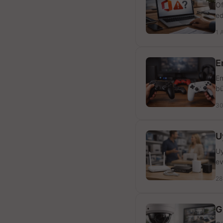
Of
ed
1 
E
En
bü
30
U
Uy
ev
28
G