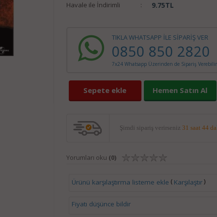
Havale ile İndirimli
:
9.75
TL
TIKLA WHATSAPP İLE SİPARİŞ VER
0850 850 2820
7x24 Whatsapp Üzerinden de Sipariş Verebilir
Sepete ekle
Hemen Satın Al
Şimdi sipariş verirseniz
31 saat 44 d
Yorumları oku
(0)
(
)
Ürünü karşılaştırma listeme ekle
Karşılaştır
Fiyatı düşünce bildir