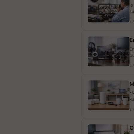
İş
sü
7 
E
En
bü
5 
M
Me
ka
3 
O