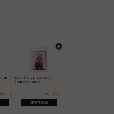
? DvD
Hayalet Sevgililerim Ghost of
Koruyucu Machine Gun Preacher
P
Girlfriends Past DvD
DvD
0,00 TL
10,00 TL
10,00 TL
SEPETE EKLE
SEPETE EKLE