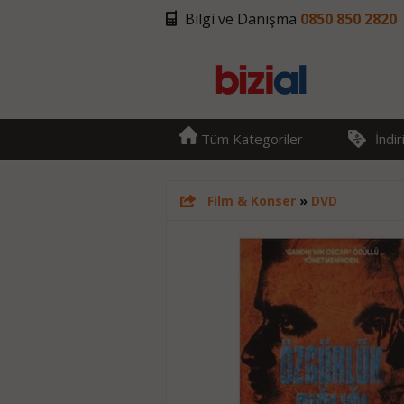
Bilgi ve Danışma
0850 850 2820
Tüm Kategoriler
İndi
Film & Konser
»
DVD