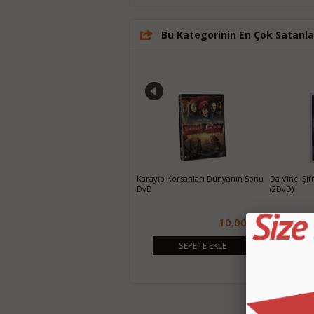
Bu Kategorinin En Çok Satanla
Günah Şehri Sin City DvD
Karayip Korsanları Dünyanın Sonu
Da Vinci Şi
DvD
(2DvD)
10,00 TL
10,00 TL
SEPETE EKLE
SEPETE EKLE