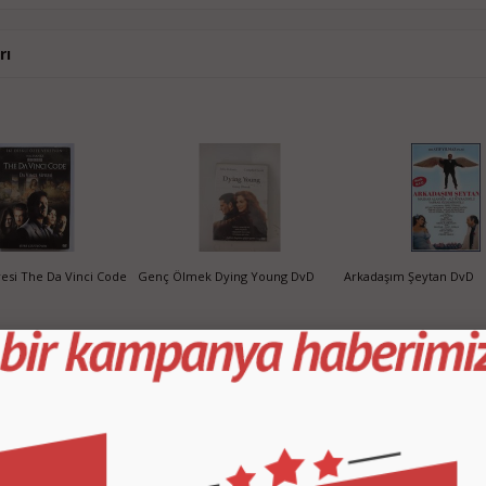
rı
fresi The Da Vinci Code
Genç Ölmek Dying Young DvD
Arkadaşım Şeytan DvD
10,00 TL
10,00 TL
1
SEPETE EKLE
SEPETE EKLE
SEPETE EKLE