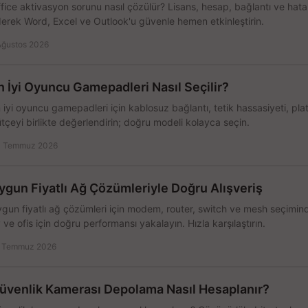
fice aktivasyon sorunu nasıl çözülür? Lisans, hesap, bağlantı ve hata 
erek Word, Excel ve Outlook'u güvenle hemen etkinleştirin.
Ağustos 2026
n İyi Oyuncu Gamepadleri Nasıl Seçilir?
 iyi oyuncu gamepadleri için kablosuz bağlantı, tetik hassasiyeti, pl
tçeyi birlikte değerlendirin; doğru modeli kolayca seçin.
 Temmuz 2026
ygun Fiyatlı Ağ Çözümleriyle Doğru Alışveriş
gun fiyatlı ağ çözümleri için modem, router, switch ve mesh seçimin
 ve ofis için doğru performansı yakalayın. Hızla karşılaştırın.
 Temmuz 2026
üvenlik Kamerası Depolama Nasıl Hesaplanır?