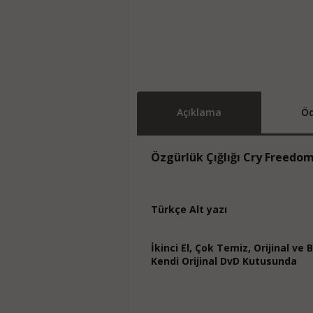
Açıklama
Öd
Özgürlük Çığlığı Cry Freedo
Türkçe Alt yazı
İkinci El, Çok Temiz, Orijinal ve
Kendi Orijinal DvD Kutusunda