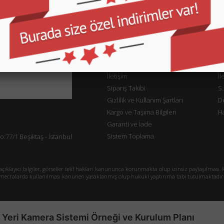
KURUMSAL
M
İletişim
İl
Sipariş Takibi
S.
Gizlilik ve Kullanım Şartları
De
Kargo ve Taşıma Bilgileri
H
Garanti ve İade
Sistem Toplama
77/1 Beşiktaş - İstanbul
klayıcı bilgiler, görseller telif hakları kanununca korunmakta olup izinsiz paylaşılması, k
mecralarda kullanılması kanunen yasaklanmış olup hukuki yaptırıma tabi tutulmaktadır
ş Yeri Kamera Sistemi Örneği ve Kurulum Planı