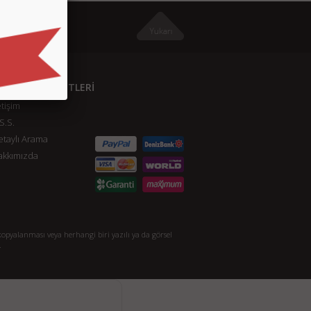
ÜŞTERİ HİZMETLERİ
etişim
S.S.
taylı Arama
akkımızda
opyalanması veya herhangi biri yazılı ya da görsel
.