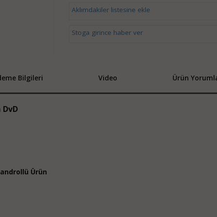
Aklımdakiler listesine ekle
Stoga girince haber ver
eme Bilgileri
Video
Ürün Yorumla
m DvD
 Bandrollü Ürün