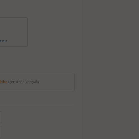
siniz.
akika
içerisinde kargoda.