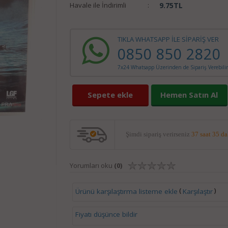
Havale ile İndirimli
:
9.75
TL
TIKLA WHATSAPP İLE SİPARİŞ VER
0850 850 2820
7x24 Whatsapp Üzerinden de Sipariş Verebilir
Sepete ekle
Hemen Satın Al
Şimdi sipariş verirseniz
37 saat 35 d
Yorumları oku
(0)
(
)
Ürünü karşılaştırma listeme ekle
Karşılaştır
Fiyatı düşünce bildir