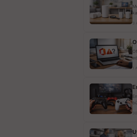
Me
ka
3 
O
Of
ed
1 
E
En
bü
30
U