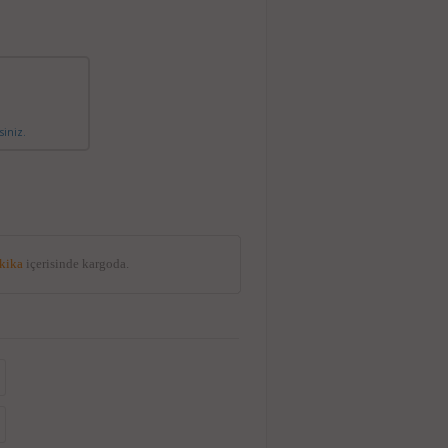
siniz.
akika
içerisinde kargoda.