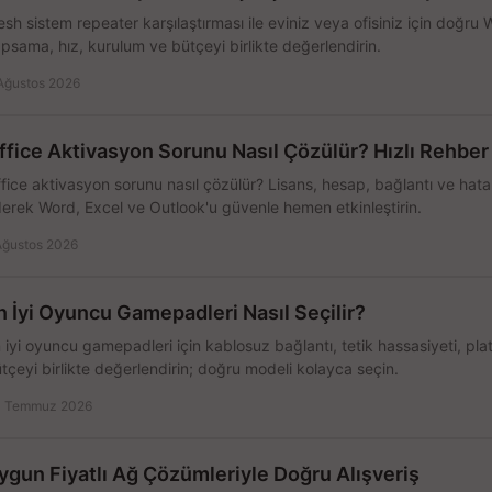
sh sistem repeater karşılaştırması ile eviniz veya ofisiniz için doğru
psama, hız, kurulum ve bütçeyi birlikte değerlendirin.
Ağustos 2026
ffice Aktivasyon Sorunu Nasıl Çözülür? Hızlı Rehber
fice aktivasyon sorunu nasıl çözülür? Lisans, hesap, bağlantı ve hata 
erek Word, Excel ve Outlook'u güvenle hemen etkinleştirin.
Ağustos 2026
n İyi Oyuncu Gamepadleri Nasıl Seçilir?
 iyi oyuncu gamepadleri için kablosuz bağlantı, tetik hassasiyeti, pl
tçeyi birlikte değerlendirin; doğru modeli kolayca seçin.
 Temmuz 2026
ygun Fiyatlı Ağ Çözümleriyle Doğru Alışveriş