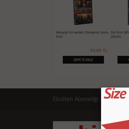
Günah Şehri Sin City DvD
Karayip Korsanları Dünyanın Sonu
Da Vinci Şi
DvD
(2DvD)
10,00 TL
10,00 TL
SEPETE EKLE
SEPETE EKLE
Ebülten Aboneliği