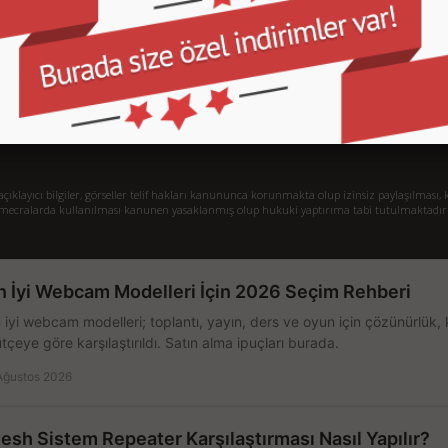
İletişim
İl
Sipariş Takibi
S.
Gizlilik ve Kullanım Şartları
De
Kargo ve Taşıma Bilgileri
H
Garanti ve İade
Sistem Toplama
77/1 Beşiktaş - İstanbul
klayıcı bilgiler, görseller telif hakları kanununca korunmakta olup izinsiz paylaşılması, k
mecralarda kullanılması kanunen yasaklanmış olup hukuki yaptırıma tabi tutulmaktadır
n İyi Webcam Modelleri İçin 2026 Seçim Rehberi
 iyi webcam modelleri; toplantı, yayın, ders ve oyun için çözünürlük, 
tçeye göre karşılaştırıldı. Satın alma ipuçları burada.
Ağustos 2026
esh Sistem Repeater Karşılaştırması Nasıl Yapılır?