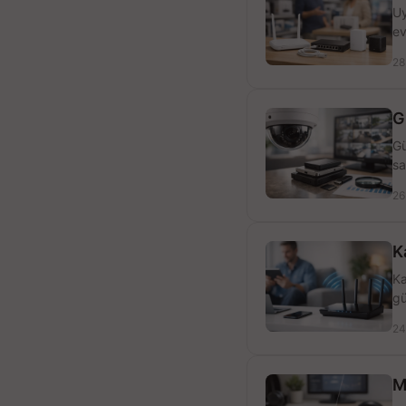
Uy
ev
28
G
Gü
sa
26
K
Ka
gü
24
M