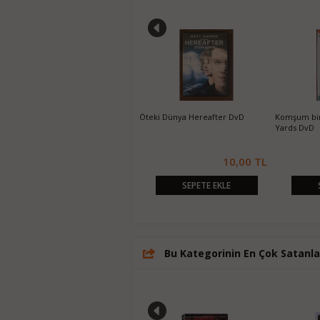
Paris'te 2 Gün Two Days in Paris
Öteki Dünya Hereafter DvD
Komşum bir
DvD
Yards DvD
10,00 TL
10,00 TL
SEPETE EKLE
SEPETE EKLE
Bu Kategorinin En Çok Satanla