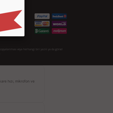
etişim
S.S.
taylı Arama
akkımızda
opyalanması veya herhangi biri yazılı ya da görsel
.
kare hızı, mikrofon ve