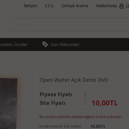
İletişim
S.S.S.
Detaylı Arama
Hakkımızda
Ü
rimdeki Ürünler
Son Eklenenler
Open Water Açık Deniz DvD
Piyasa Fiyatı
:
10,00
TL
Site Fiyatı
:
Bu ürünü indirimli alabileceğiniz 0 stok kalmıştır.
Kredi Kartı ile Tek Çekim
:
10.00
TL