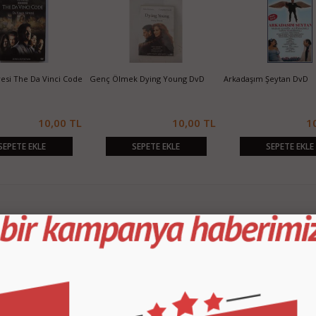
fresi The Da Vinci Code
Genç Ölmek Dying Young DvD
Arkadaşım Şeytan DvD
10,00 TL
10,00 TL
1
SEPETE EKLE
SEPETE EKLE
SEPETE EKLE
KURUMSAL
M