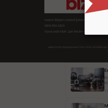
Avalon Bilişim Limited Şirketi
0850 850 2820
Vişnezade Mah. Şair Nedim Cad. Konak Ap. No:
www.bizial.shop bulunan tüm ürün ürünlere ait açı
E
En
bü
5 
M