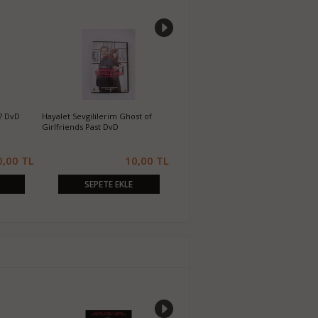
? DvD
Hayalet Sevgililerim Ghost of
Koruyucu Machine Gun Preacher
P
Girlfriends Past DvD
DvD
0,00 TL
10,00 TL
10,00 TL
SEPETE EKLE
SEPETE EKLE