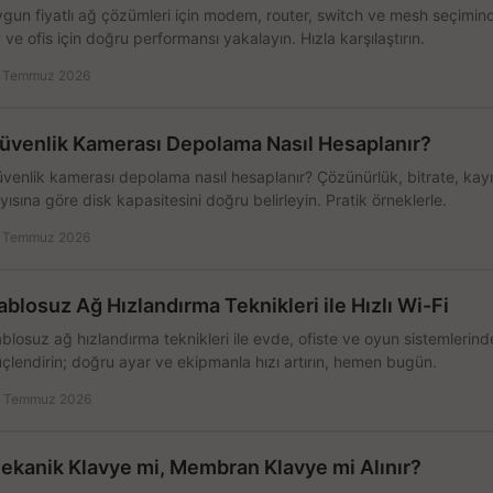
gun fiyatlı ağ çözümleri için modem, router, switch ve mesh seçimin
 ve ofis için doğru performansı yakalayın. Hızla karşılaştırın.
 Temmuz 2026
üvenlik Kamerası Depolama Nasıl Hesaplanır?
venlik kamerası depolama nasıl hesaplanır? Çözünürlük, bitrate, kay
yısına göre disk kapasitesini doğru belirleyin. Pratik örneklerle.
 Temmuz 2026
ablosuz Ağ Hızlandırma Teknikleri ile Hızlı Wi-Fi
blosuz ağ hızlandırma teknikleri ile evde, ofiste ve oyun sistemlerinde
çlendirin; doğru ayar ve ekipmanla hızı artırın, hemen bugün.
 Temmuz 2026
ekanik Klavye mi, Membran Klavye mi Alınır?