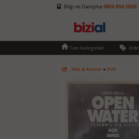
Bilgi ve Danışma
0850 850 2820
Tüm Kategoriler
İndi
Film & Konser
»
DVD