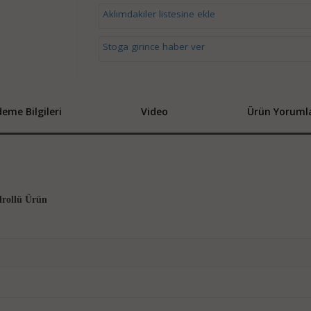
Aklımdakiler listesine ekle
Stoga girince haber ver
eme Bilgileri
Video
Ürün Yorumla
drollü Ürün