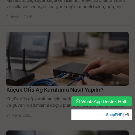
Masaüstü bilgisayar seçerken işlemci, RAM, SSD, ekran kartı
ve kullanım senaryosuna göre doğru modeli bulun, bütçenizi
boşa harcamayın.
2 Haziran 2026
Küçük Ofis Ağ Kurulumu Nasıl Yapılır?
Küçük ofis ağ kurulumu için modem, router, switch, kablolama
WhatsApp Destek Hattı
ve güvenlik adımlarını doğru planlayın, bütçeyi zorlamadan
verim alın.
ShopPHP
| v5
31 Mayıs 2026