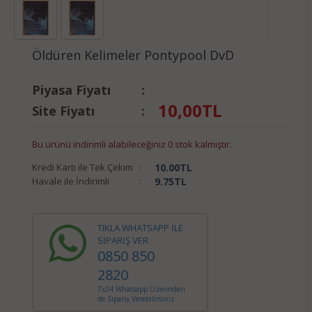
Öldüren Kelimeler Pontypool DvD
Piyasa Fiyatı
:
10,00
TL
Site Fiyatı
:
Bu ürünü indirimli alabileceğiniz 0 stok kalmıştır.
Kredi Kartı ile Tek Çekim
:
10.00
TL
Havale ile İndirimli
:
9.75
TL
TIKLA WHATSAPP İLE
SİPARİŞ VER
0850 850
2820
7x24 Whatsapp Üzerinden
de Sipariş Verebilirsiniz.