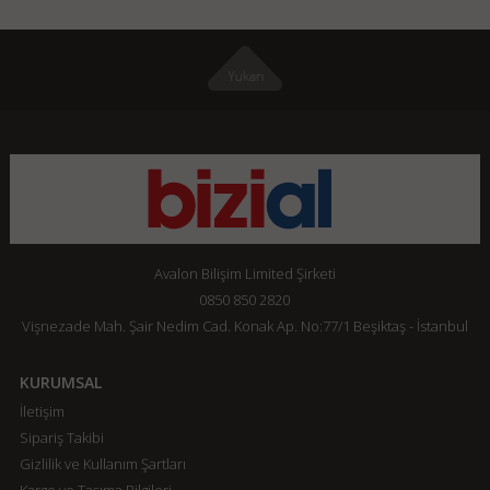
Avalon Bilişim Limited Şirketi
0850 850 2820
Vişnezade Mah. Şair Nedim Cad. Konak Ap. No:77/1 Beşiktaş - İstanbul
KURUMSAL
İletişim
Sipariş Takibi
Gizlilik ve Kullanım Şartları