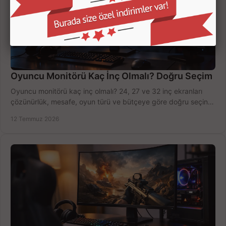
Oyuncu Monitörü Kaç İnç Olmalı? Doğru Seçim
Oyuncu monitörü kaç inç olmalı? 24, 27 ve 32 inç ekranları
çözünürlük, mesafe, oyun türü ve bütçeye göre doğru seçin,
fırsatları değerlendirin, inceleyin.
12 Temmuz 2026