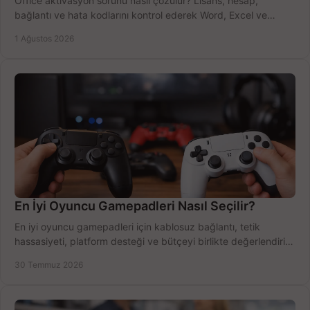
Office aktivasyon sorunu nasıl çözülür? Lisans, hesap,
bağlantı ve hata kodlarını kontrol ederek Word, Excel ve
Outlook'u güvenle hemen etkinleştirin.
1 Ağustos 2026
En İyi Oyuncu Gamepadleri Nasıl Seçilir?
En iyi oyuncu gamepadleri için kablosuz bağlantı, tetik
hassasiyeti, platform desteği ve bütçeyi birlikte değerlendirin;
doğru modeli kolayca seçin.
30 Temmuz 2026