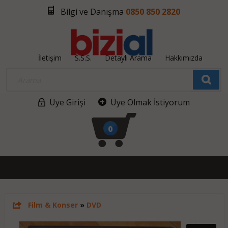
Bilgi ve Danışma
0850 850 2820
İletişim
S.S.S.
Detaylı Arama
Hakkımızda
Üye Girişi
Üye Olmak İstiyorum
0
Film & Konser
»
DVD