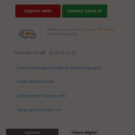
Sepete ekle
Hemen Satın Al
Şimdi sipariş verirseniz
31 saat 55 dakika
içerisinde kargoda.
Yorumları oku
(0)
(
)
Ürünü karşılaştırma listeme ekle
Karşılaştır
Fiyatı düşünce bildir
Aklımdakiler listesine ekle
Stoga girince haber ver
Açıklama
Ödeme Bilgileri