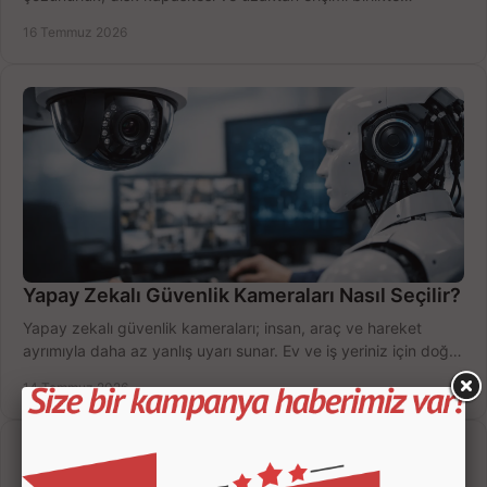
değerlendirin; bütçenizi doğru yönetin.
16 Temmuz 2026
Yapay Zekalı Güvenlik Kameraları Nasıl Seçilir?
Yapay zekalı güvenlik kameraları; insan, araç ve hareket
ayrımıyla daha az yanlış uyarı sunar. Ev ve iş yeriniz için doğru
modeli, fiyatı karşılaştırın.
14 Temmuz 2026