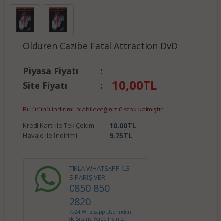
Öldüren Cazibe Fatal Attraction DvD
Piyasa Fiyatı
:
10,00
TL
Site Fiyatı
:
Bu ürünü indirimli alabileceğiniz 0 stok kalmıştır.
Kredi Kartı ile Tek Çekim
:
10.00
TL
Havale ile İndirimli
:
9.75
TL
TIKLA WHATSAPP İLE
SİPARİŞ VER
0850 850
2820
7x24 Whatsapp Üzerinden
de Sipariş Verebilirsiniz.