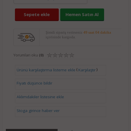
Sepete ekle
Hemen Satın Al
Şimdi sipariş verirseniz
49 saat 03 dakika
içerisinde kargoda.
Yorumları oku
(0)
(
)
Ürünü karşılaştırma listeme ekle
Karşılaştır
Fiyatı düşünce bildir
Aklımdakiler listesine ekle
Stoga girince haber ver