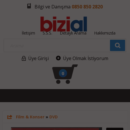
Bilgi ve Danışma
0850 850 2820
İletişim
S.S.S.
Detaylı Arama
Hakkımızda
Üye Girişi
Üye Olmak İstiyorum
0
Film & Konser
»
DVD