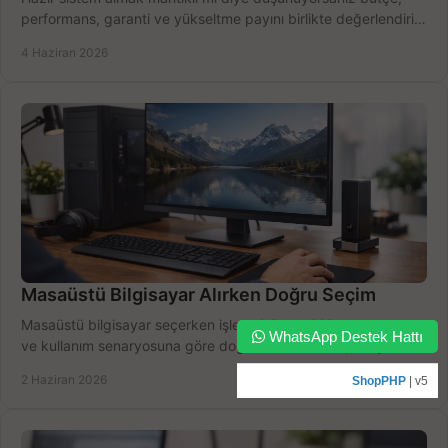
performans, garanti ve yükseltme payını birlikte değerlendirin,
doğru seçin.
4 Haziran 2026
Masaüstü Bilgisayar Alırken Doğru Seçim
Masaüstü bilgisayar seçerken işlemci, RAM, SSD, ekran kartı
WhatsApp Destek Hattı
ve kullanım senaryosuna göre doğru modeli bulun, bütçenizi
boşa harcamayın.
2 Haziran 2026
ShopPHP
| v5