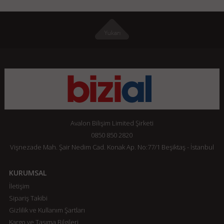
Avalon Bilişim Limited Şirketi
0850 850 2820
Vişnezade Mah. Şair Nedim Cad. Konak Ap. No:77/1 Beşiktaş - İstanbul
KURUMSAL
İletişim
Sipariş Takibi
Gizlilik ve Kullanım Şartları
Kargo ve Taşıma Bilgileri