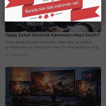
Yapay Zekalı Güvenlik Kameraları Nasıl Seçilir?
Yapay zekalı güvenlik kameraları; insan, araç ve hareket
ayrımıyla daha az yanlış uyarı sunar. Ev ve iş yeriniz için doğru
modeli, fiyatı karşılaştırın.
14 Temmuz 2026