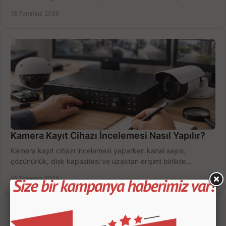
doğru sistemi hemen seçin.
18 Temmuz 2026
Kamera Kayıt Cihazı İncelemesi Nasıl Yapılır?
Kamera kayıt cihazı incelemesi yaparken kanal sayısı,
çözünürlük, disk kapasitesi ve uzaktan erişimi birlikte
değerlendirin; bütçenizi doğru yönetin.
16 Temmuz 2026