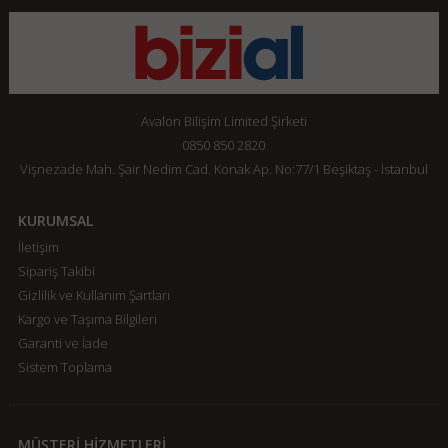
Avalon Bilişim Limited Şirketi
0850 850 2820
Vişnezade Mah. Şair Nedim Cad. Konak Ap. No:77/1 Beşiktaş - İstanbul
KURUMSAL
İletişim
Sipariş Takibi
Gizlilik ve Kullanım Şartları
Kargo ve Taşıma Bilgileri
Garanti ve İade
Sistem Toplama
MÜŞTERİ HİZMETLERİ