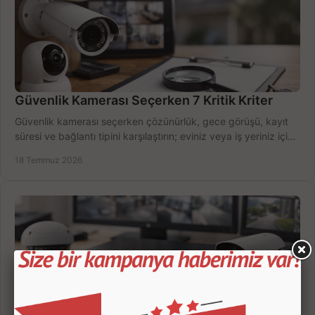
Güvenlik Kamerası Seçerken 7 Kritik Kriter
Güvenlik kamerası seçerken çözünürlük, gece görüşü, kayıt
süresi ve bağlantı tipini karşılaştırın; eviniz veya iş yeriniz için
doğru sistemi hemen seçin.
18 Temmuz 2026