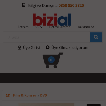
Bilgi ve Danışma
0850 850 2820
İletişim
S.S.S.
Detaylı Arama
Hakkımızda
Üye Girişi
Üye Olmak İstiyorum
0
Film & Konser
»
DVD