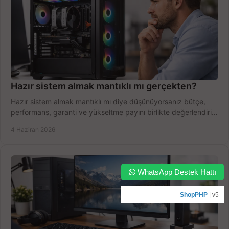
Hazır sistem almak mantıklı mı gerçekten?
Hazır sistem almak mantıklı mı diye düşünüyorsanız bütçe,
performans, garanti ve yükseltme payını birlikte değerlendirin,
doğru seçin.
4 Haziran 2026
WhatsApp Destek Hattı
ShopPHP
| v5