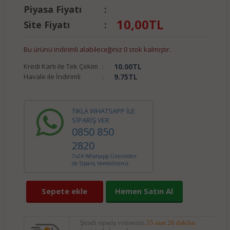
Piyasa Fiyatı
:
10,00
TL
Site Fiyatı
:
Bu ürünü indirimli alabileceğiniz 0 stok kalmıştır.
Kredi Kartı ile Tek Çekim
:
10.00
TL
Havale ile İndirimli
:
9.75
TL
TIKLA WHATSAPP İLE
SİPARİŞ VER
0850 850
2820
7x24 Whatsapp Üzerinden
de Sipariş Verebilirsiniz.
Sepete ekle
Hemen Satın Al
Şimdi sipariş verirseniz
55 saat 26 dakika