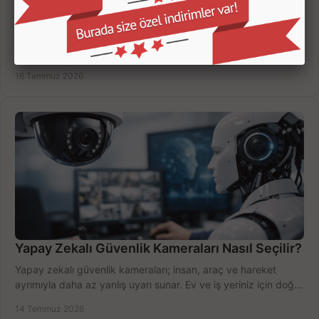
Kamera Kayıt Cihazı İncelemesi Nasıl Yapılır?
Kamera kayıt cihazı incelemesi yaparken kanal sayısı,
çözünürlük, disk kapasitesi ve uzaktan erişimi birlikte
değerlendirin; bütçenizi doğru yönetin.
16 Temmuz 2026
Yapay Zekalı Güvenlik Kameraları Nasıl Seçilir?
Yapay zekalı güvenlik kameraları; insan, araç ve hareket
ayrımıyla daha az yanlış uyarı sunar. Ev ve iş yeriniz için doğru
modeli, fiyatı karşılaştırın.
14 Temmuz 2026