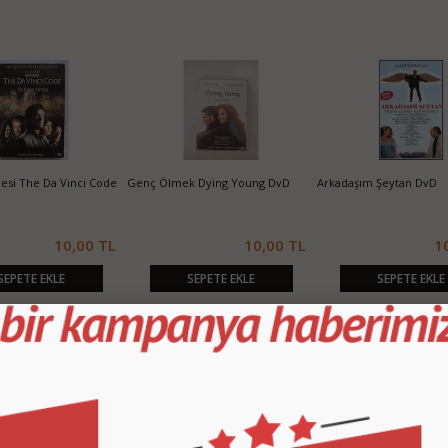
fresi The Da Vinci Code
Genç Ölmek Dying Young DvD
Arkadaşım Şeytan DvD
10,00 TL
10,00 TL
1
SEPETE EKLE
SEPETE EKLE
SEPETE EKLE