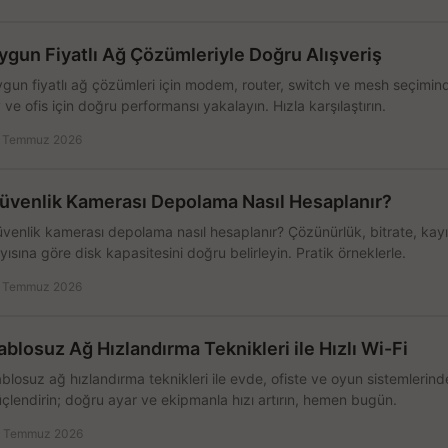
ygun Fiyatlı Ağ Çözümleriyle Doğru Alışveriş
gun fiyatlı ağ çözümleri için modem, router, switch ve mesh seçimin
 ve ofis için doğru performansı yakalayın. Hızla karşılaştırın.
 Temmuz 2026
üvenlik Kamerası Depolama Nasıl Hesaplanır?
venlik kamerası depolama nasıl hesaplanır? Çözünürlük, bitrate, kay
yısına göre disk kapasitesini doğru belirleyin. Pratik örneklerle.
 Temmuz 2026
ablosuz Ağ Hızlandırma Teknikleri ile Hızlı Wi-Fi
blosuz ağ hızlandırma teknikleri ile evde, ofiste ve oyun sistemlerinde
çlendirin; doğru ayar ve ekipmanla hızı artırın, hemen bugün.
 Temmuz 2026