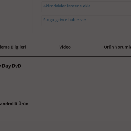
Aklımdakiler listesine ekle
Stoga girince haber ver
eme Bilgileri
Video
Ürün Yorumla
y Day DvD
 Bandrollü Ürün