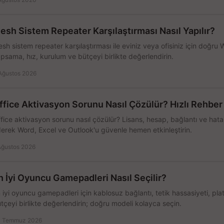
esh Sistem Repeater Karşılaştırması Nasıl Yapılır?
sh sistem repeater karşılaştırması ile eviniz veya ofisiniz için doğru
psama, hız, kurulum ve bütçeyi birlikte değerlendirin.
Ağustos 2026
ffice Aktivasyon Sorunu Nasıl Çözülür? Hızlı Rehber
fice aktivasyon sorunu nasıl çözülür? Lisans, hesap, bağlantı ve hata 
erek Word, Excel ve Outlook'u güvenle hemen etkinleştirin.
Ağustos 2026
n İyi Oyuncu Gamepadleri Nasıl Seçilir?
 iyi oyuncu gamepadleri için kablosuz bağlantı, tetik hassasiyeti, pl
tçeyi birlikte değerlendirin; doğru modeli kolayca seçin.
 Temmuz 2026