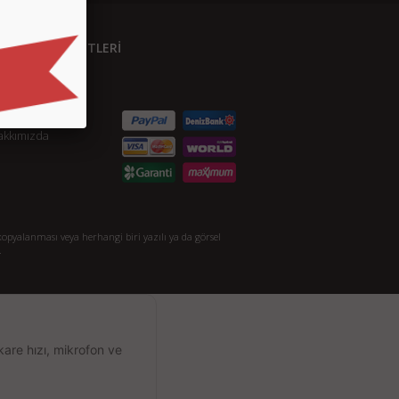
ÜŞTERİ HİZMETLERİ
etişim
S.S.
taylı Arama
akkımızda
opyalanması veya herhangi biri yazılı ya da görsel
.
kare hızı, mikrofon ve