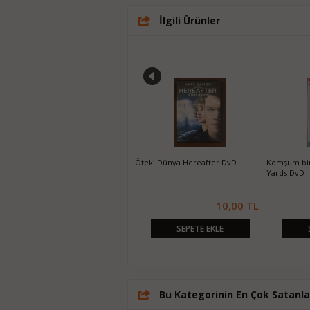
İlgili Ürünler
Paris'te 2 Gün Two Days in Paris
Öteki Dünya Hereafter DvD
Komşum bir
DvD
Yards DvD
10,00 TL
10,00 TL
SEPETE EKLE
SEPETE EKLE
Bu Kategorinin En Çok Satanla