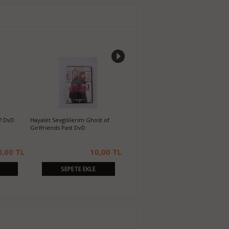
? DvD
Hayalet Sevgililerim Ghost of
Koruyucu Machine Gun Preacher
P
Girlfriends Past DvD
DvD
0,00 TL
10,00 TL
10,00 TL
SEPETE EKLE
SEPETE EKLE