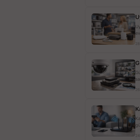
U
Uy
ev
28
G
Gü
sa
26
K
Ka
gü
24