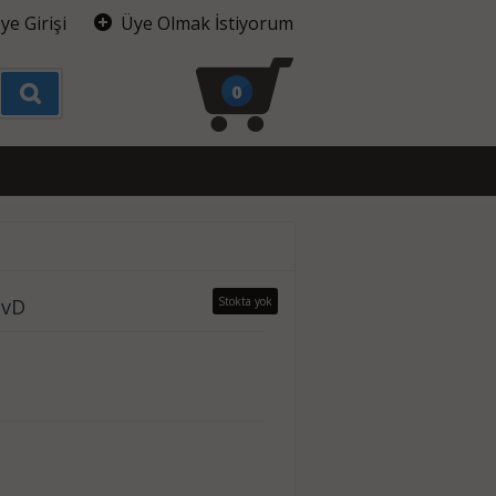
ye Girişi
Üye Olmak İstiyorum
0
DvD
Stokta yok