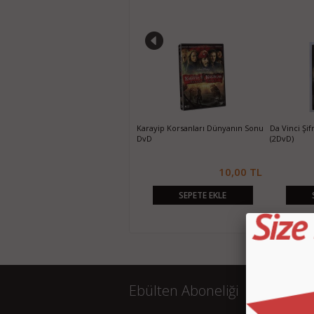
Günah Şehri Sin City DvD
Karayip Korsanları Dünyanın Sonu
Da Vinci Şi
DvD
(2DvD)
10,00 TL
10,00 TL
SEPETE EKLE
SEPETE EKLE
Ebülten Aboneliği