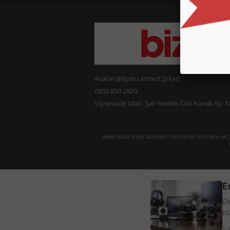
Avalon Bilişim Limited Şirketi
0850 850 2820
Vişnezade Mah. Şair Nedim Cad. Konak Ap. No:
www.bizial.shop bulunan tüm ürün ürünlere ait açı
E
En
bü
5 