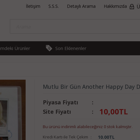
İletişim
S.S.S.
Detaylı Arama
Hakkımızda
Ü
rimdeki Ürünler
Son Eklenenler
Mutlu Bir Gün Another Happy Day 
Piyasa Fiyatı
:
10,00
TL
Site Fiyatı
:
Bu ürünü indirimli alabileceğiniz 0 stok kalmıştır.
Kredi Kartı ile Tek Çekim
:
10.00
TL