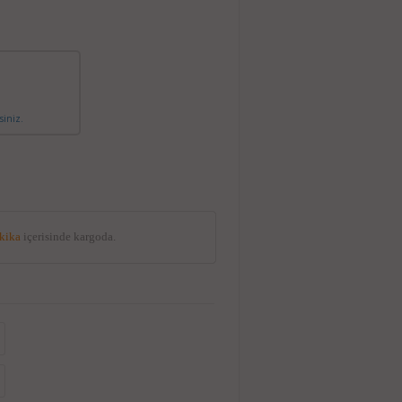
siniz.
akika
içerisinde kargoda.