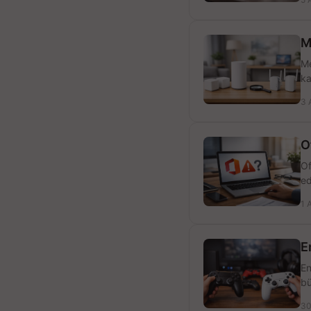
M
Me
ka
3 
O
Of
ed
1 
E
En
bü
30