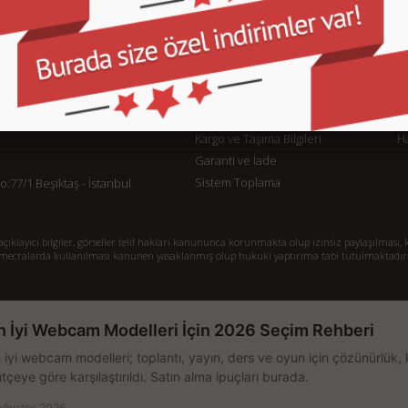
KURUMSAL
M
İletişim
İl
Sipariş Takibi
S.
Gizlilik ve Kullanım Şartları
De
Kargo ve Taşıma Bilgileri
H
Garanti ve İade
Sistem Toplama
77/1 Beşiktaş - İstanbul
klayıcı bilgiler, görseller telif hakları kanununca korunmakta olup izinsiz paylaşılması, k
mecralarda kullanılması kanunen yasaklanmış olup hukuki yaptırıma tabi tutulmaktadır
n İyi Webcam Modelleri İçin 2026 Seçim Rehberi
 iyi webcam modelleri; toplantı, yayın, ders ve oyun için çözünürlük, 
tçeye göre karşılaştırıldı. Satın alma ipuçları burada.
Ağustos 2026