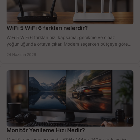
WiFi 5 WiFi 6 farkları nelerdir?
WiFi 5 WiFi 6 farkları hız, kapsama, gecikme ve cihaz
yoğunluğunda ortaya çıkar. Modem seçerken bütçeye göre
doğru kararı verin.
24 Haziran 2026
Monitör Yenileme Hızı Nedir?
Monitör yenileme hızı nedir, 60Hz 144Hz 240Hz farkı ne işe