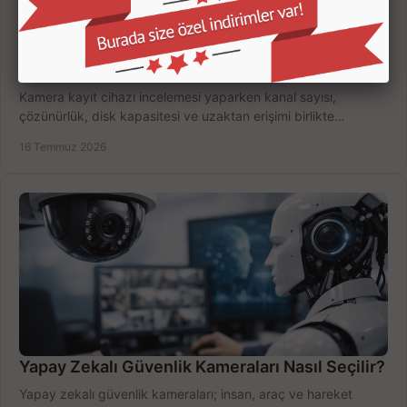
Kamera Kayıt Cihazı İncelemesi Nasıl Yapılır?
Kamera kayıt cihazı incelemesi yaparken kanal sayısı,
çözünürlük, disk kapasitesi ve uzaktan erişimi birlikte
değerlendirin; bütçenizi doğru yönetin.
16 Temmuz 2026
Yapay Zekalı Güvenlik Kameraları Nasıl Seçilir?
Yapay zekalı güvenlik kameraları; insan, araç ve hareket