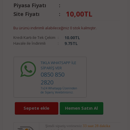
Piyasa Fiyatı
:
10,00
TL
Site Fiyatı
:
Bu ürünü indirimli alabileceğiniz 0 stok kalmıştır.
Kredi Kartı ile Tek Çekim
:
10.00
TL
Havale ile İndirimli
:
9.75
TL
TIKLA WHATSAPP İLE
SİPARİŞ VER
0850 850
2820
7x24 Whatsapp Üzerinden
de Sipariş Verebilirsiniz.
Sepete ekle
Hemen Satın Al
Şimdi sipariş verirseniz
33 saat 28 dakika