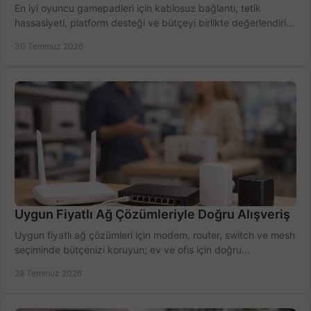
En iyi oyuncu gamepadleri için kablosuz bağlantı, tetik
hassasiyeti, platform desteği ve bütçeyi birlikte değerlendirin;
doğru modeli kolayca seçin.
30 Temmuz 2026
Uygun Fiyatlı Ağ Çözümleriyle Doğru Alışveriş
Uygun fiyatlı ağ çözümleri için modem, router, switch ve mesh
seçiminde bütçenizi koruyun; ev ve ofis için doğru
performansı yakalayın. Hızla karşılaştırın.
28 Temmuz 2026