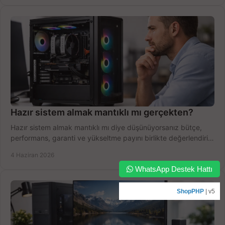
Hazır sistem almak mantıklı mı gerçekten?
Hazır sistem almak mantıklı mı diye düşünüyorsanız bütçe,
performans, garanti ve yükseltme payını birlikte değerlendirin,
doğru seçin.
4 Haziran 2026
WhatsApp Destek Hattı
ShopPHP
| v5