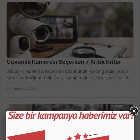
Güvenlik Kamerası Seçerken 7 Kritik Kriter
Güvenlik kamerası seçerken çözünürlük, gece görüşü, kayıt
süresi ve bağlantı tipini karşılaştırın; eviniz veya iş yeriniz için
doğru sistemi hemen seçin.
18 Temmuz 2026