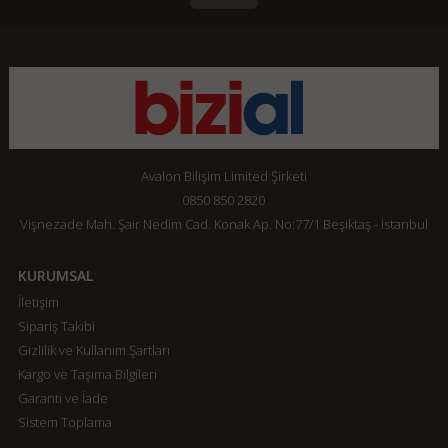
Avalon Bilişim Limited Şirketi
0850 850 2820
Vişnezade Mah. Şair Nedim Cad. Konak Ap. No:77/1 Beşiktaş - İstanbul
KURUMSAL
İletişim
Sipariş Takibi
Gizlilik ve Kullanım Şartları
Kargo ve Taşıma Bilgileri
Garanti ve İade
Sistem Toplama