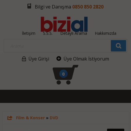
Bilgi ve Danışma
0850 850 2820
İletişim
S.S.S.
Detaylı Arama
Hakkımızda
Üye Girişi
Üye Olmak İstiyorum
0
Film & Konser
»
DVD