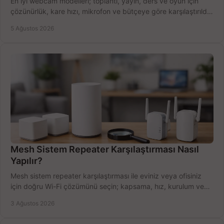
En iyi webcam modelleri; toplantı, yayın, ders ve oyun için
çözünürlük, kare hızı, mikrofon ve bütçeye göre karşılaştırıldı.
Satın alma ipuçları burada.
5 Ağustos 2026
Mesh Sistem Repeater Karşılaştırması Nasıl
Yapılır?
Mesh sistem repeater karşılaştırması ile eviniz veya ofisiniz
için doğru Wi-Fi çözümünü seçin; kapsama, hız, kurulum ve
bütçeyi birlikte değerlendirin.
3 Ağustos 2026