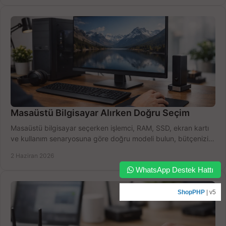
Masaüstü Bilgisayar Alırken Doğru Seçim
Masaüstü bilgisayar seçerken işlemci, RAM, SSD, ekran kartı
ve kullanım senaryosuna göre doğru modeli bulun, bütçenizi
boşa harcamayın.
2 Haziran 2026
WhatsApp Destek Hattı
ShopPHP
| v5