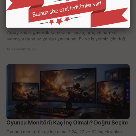
Yapay Zekalı Güvenlik Kameraları Nasıl Seçilir?
Yapay zekalı güvenlik kameraları; insan, araç ve hareket
ayrımıyla daha az yanlış uyarı sunar. Ev ve iş yeriniz için doğru
modeli, fiyatı karşılaştırın.
14 Temmuz 2026
Oyuncu Monitörü Kaç İnç Olmalı? Doğru Seçim
Oyuncu monitörü kaç inç olmalı? 24, 27 ve 32 inç ekranları