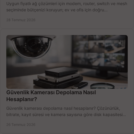
Uygun fiyatlı ağ çözümleri için modem, router, switch ve mesh
seçiminde bütçenizi koruyun; ev ve ofis için doğru
performansı yakalayın. Hızla karşılaştırın.
28 Temmuz 2026
Güvenlik Kamerası Depolama Nasıl
Hesaplanır?
Güvenlik kamerası depolama nasıl hesaplanır? Çözünürlük,
bitrate, kayıt süresi ve kamera sayısına göre disk kapasitesini
doğru belirleyin. Pratik örneklerle.
26 Temmuz 2026