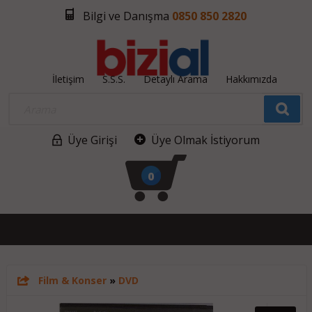
Bilgi ve Danışma
0850 850 2820
İletişim
S.S.S.
Detaylı Arama
Hakkımızda
Üye Girişi
Üye Olmak İstiyorum
0
Film & Konser
»
DVD