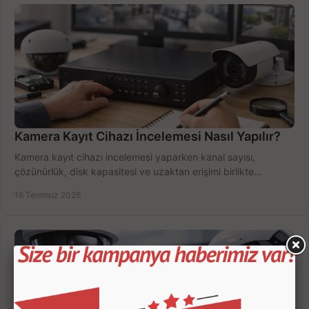
Kamera Kayıt Cihazı İncelemesi Nasıl Yapılır?
Kamera kayıt cihazı incelemesi yaparken kanal sayısı,
çözünürlük, disk kapasitesi ve uzaktan erişimi birlikte
değerlendirin; bütçenizi doğru yönetin.
16 Temmuz 2026