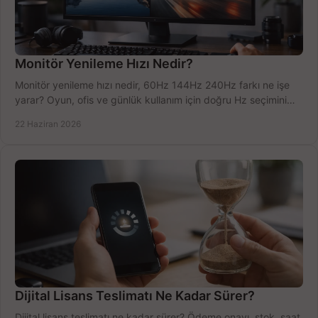
Monitör Yenileme Hızı Nedir?
Monitör yenileme hızı nedir, 60Hz 144Hz 240Hz farkı ne işe
yarar? Oyun, ofis ve günlük kullanım için doğru Hz seçimini
net öğrenin.
22 Haziran 2026
Dijital Lisans Teslimatı Ne Kadar Sürer?
Dijital lisans teslimatı ne kadar sürer? Ödeme onayı, stok, saat