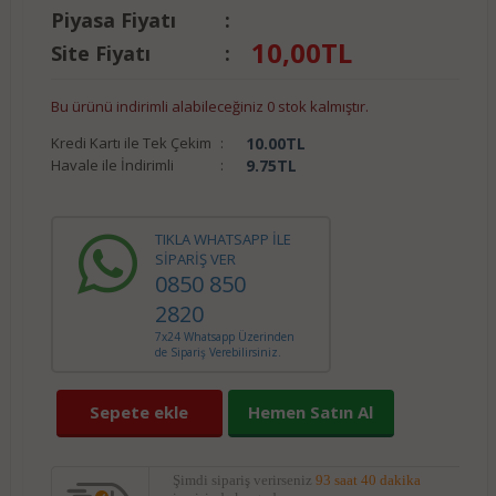
Piyasa Fiyatı
:
10,00
TL
Site Fiyatı
:
Bu ürünü indirimli alabileceğiniz 0 stok kalmıştır.
Kredi Kartı ile Tek Çekim
:
10.00
TL
Havale ile İndirimli
:
9.75
TL
TIKLA WHATSAPP İLE
SİPARİŞ VER
0850 850
2820
7x24 Whatsapp Üzerinden
de Sipariş Verebilirsiniz.
Sepete ekle
Hemen Satın Al
Şimdi sipariş verirseniz
93 saat 40 dakika