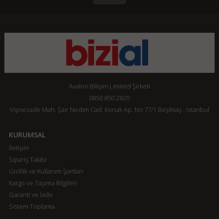
Avalon Bilişim Limited Şirketi
0850 850 2820
Vişnezade Mah. Şair Nedim Cad. Konak Ap. No:77/1 Beşiktaş - İstanbul
KURUMSAL
İletişim
Sipariş Takibi
Gizlilik ve Kullanım Şartları
Kargo ve Taşıma Bilgileri
Garanti ve İade
Sistem Toplama