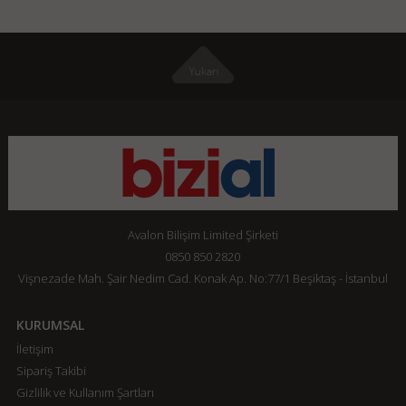
Avalon Bilişim Limited Şirketi
0850 850 2820
Vişnezade Mah. Şair Nedim Cad. Konak Ap. No:77/1 Beşiktaş - İstanbul
KURUMSAL
İletişim
Sipariş Takibi
Gizlilik ve Kullanım Şartları