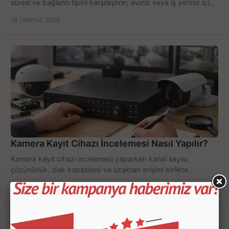
süresi ve bağlantı tipini karşılaştırın; eviniz veya iş yeriniz için
doğru sistemi hemen seçin.
18 Temmuz 2026
Kamera Kayıt Cihazı İncelemesi Nasıl Yapılır?
Kamera kayıt cihazı incelemesi yaparken kanal sayısı,
çözünürlük, disk kapasitesi ve uzaktan erişimi birlikte
değerlendirin; bütçenizi doğru yönetin.
16 Temmuz 2026