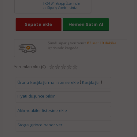
7x24 Whatsapp Üzerinden
de Sipariş Verebilirsiniz.
Sepete ekle
Hemen Satın Al
Şimdi sipariş verirseniz
82 saat 19 dakika
içerisinde kargoda.
Yorumları oku
(0)
(
)
Ürünü karşılaştırma listeme ekle
Karşılaştır
Fiyatı düşünce bildir
Aklımdakiler listesine ekle
Stoga girince haber ver