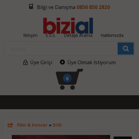
Bilgi ve Danışma
0850 850 2820
İletişim
S.S.S.
Detaylı Arama
Hakkımızda
Üye Girişi
Üye Olmak İstiyorum
0
Film & Konser
»
DVD