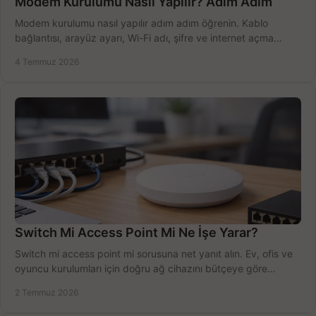
Modem Kurulumu Nasıl Yapılır? Adım Adım
Modem kurulumu nasıl yapılır adım adım öğrenin. Kablo
bağlantısı, arayüz ayarı, Wi-Fi adı, şifre ve internet açma
sürecini hızlıca tamamlayın.
4 Temmuz 2026
Switch Mi Access Point Mi Ne İşe Yarar?
Switch mi access point mi sorusuna net yanıt alın. Ev, ofis ve
oyuncu kurulumları için doğru ağ cihazını bütçeye göre
seçmenin yolu burada.
2 Temmuz 2026