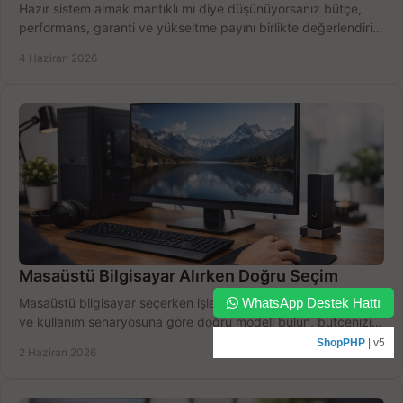
Hazır sistem almak mantıklı mı diye düşünüyorsanız bütçe,
performans, garanti ve yükseltme payını birlikte değerlendirin,
doğru seçin.
4 Haziran 2026
Masaüstü Bilgisayar Alırken Doğru Seçim
WhatsApp Destek Hattı
Masaüstü bilgisayar seçerken işlemci, RAM, SSD, ekran kartı
ve kullanım senaryosuna göre doğru modeli bulun, bütçenizi
boşa harcamayın.
ShopPHP
| v5
2 Haziran 2026