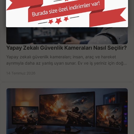
Yapay Zekalı Güvenlik Kameraları Nasıl Seçilir?
Yapay zekalı güvenlik kameraları; insan, araç ve hareket
ayrımıyla daha az yanlış uyarı sunar. Ev ve iş yeriniz için doğru
modeli, fiyatı karşılaştırın.
14 Temmuz 2026