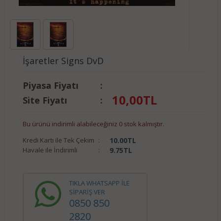
İşaretler Signs DvD
Piyasa Fiyatı
:
10,00
TL
Site Fiyatı
:
Bu ürünü indirimli alabileceğiniz 0 stok kalmıştır.
Kredi Kartı ile Tek Çekim
:
10.00
TL
Havale ile İndirimli
:
9.75
TL
TIKLA WHATSAPP İLE
SİPARİŞ VER
0850 850
2820