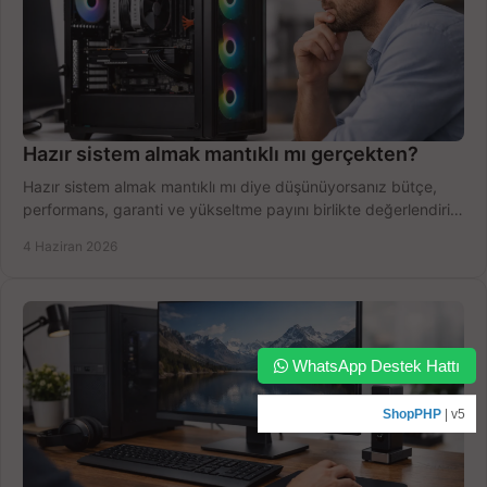
Hazır sistem almak mantıklı mı gerçekten?
Hazır sistem almak mantıklı mı diye düşünüyorsanız bütçe,
performans, garanti ve yükseltme payını birlikte değerlendirin,
doğru seçin.
4 Haziran 2026
WhatsApp Destek Hattı
ShopPHP
| v5