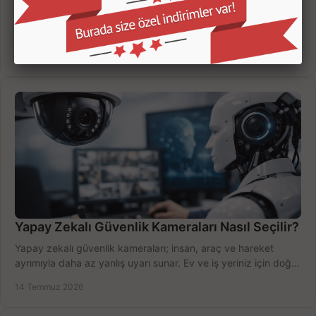
Kamera kayıt cihazı incelemesi yaparken kanal sayısı,
çözünürlük, disk kapasitesi ve uzaktan erişimi birlikte
değerlendirin; bütçenizi doğru yönetin.
16 Temmuz 2026
Yapay Zekalı Güvenlik Kameraları Nasıl Seçilir?
Yapay zekalı güvenlik kameraları; insan, araç ve hareket
ayrımıyla daha az yanlış uyarı sunar. Ev ve iş yeriniz için doğru
modeli, fiyatı karşılaştırın.
14 Temmuz 2026