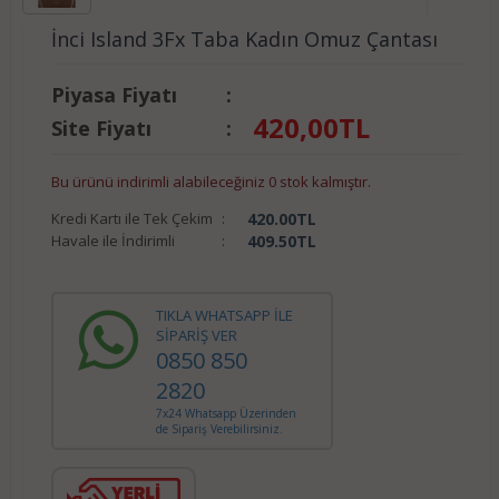
İnci Island 3Fx Taba Kadın Omuz Çantası
Piyasa Fiyatı
:
420,00
TL
Site Fiyatı
:
Bu ürünü indirimli alabileceğiniz 0 stok kalmıştır.
Kredi Kartı ile Tek Çekim
:
420.00
TL
Havale ile İndirimli
:
409.50
TL
TIKLA WHATSAPP İLE
SİPARİŞ VER
0850 850
2820
7x24 Whatsapp Üzerinden
de Sipariş Verebilirsiniz.