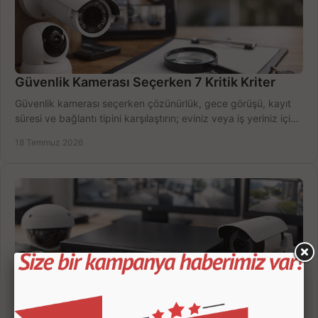
Güvenlik Kamerası Seçerken 7 Kritik Kriter
Güvenlik kamerası seçerken çözünürlük, gece görüşü, kayıt
süresi ve bağlantı tipini karşılaştırın; eviniz veya iş yeriniz için
doğru sistemi hemen seçin.
18 Temmuz 2026
Kamera Kayıt Cihazı İncelemesi Nasıl Yapılır?