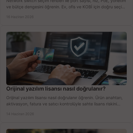
Network switch seçim rehberi ile port sayısı, hız, PoE, yönetim
ve bütçe dengesini öğrenin. Ev, ofis ve KOBİ için doğru seçimi
yapın.
16 Haziran 2026
Orijinal yazılım lisansı nasıl doğrulanır?
Orijinal yazılım lisansı nasıl doğrulanır öğrenin. Ürün anahtarı,
aktivasyon, fatura ve satıcı kontrolüyle sahte lisans riskini
azaltın.
14 Haziran 2026