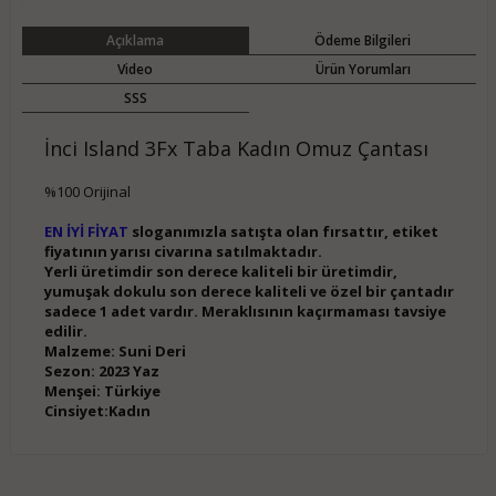
Açıklama
Ödeme Bilgileri
Video
Ürün Yorumları
SSS
İnci Island 3Fx Taba Kadın Omuz Çantası
%100 Orijinal
EN İYİ FİYAT
sloganımızla satışta olan fırsattır, etiket
fiyatının yarısı civarına satılmaktadır.
Yerli üretimdir son derece kaliteli bir üretimdir,
yumuşak dokulu son derece kaliteli ve özel bir çantadır
sadece 1 adet vardır. Meraklısının kaçırmaması tavsiye
edilir.
Malzeme: Suni Deri
Sezon: 2023 Yaz
Menşei: Türkiye
Cinsiyet:Kadın