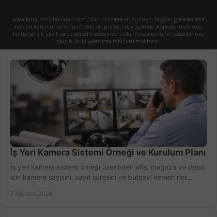
www.bizial.shop bulunan tüm ürün ürünlere ait açıklayıcı bilgiler, görseller telif
hakları kanununca korunmakta olup izinsiz paylaşılması, kopyalanması veya
herhangi biri yazılı ya da görsel mecralarda kullanılması kanunen yasaklanmış
olup hukuki yaptırıma tabi tutulmaktadır.
İş Yeri Kamera Sistemi Örneği ve Kurulum Planı
İş yeri kamera sistemi örneği üzerinden ofis, mağaza ve depo
için kamera sayısını, kayıt süresini ve bütçeyi hemen net
belirleyin ve doğru ürünleri seçin.
7 Ağustos 2026