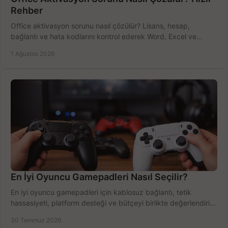
Rehber
Office aktivasyon sorunu nasıl çözülür? Lisans, hesap,
bağlantı ve hata kodlarını kontrol ederek Word, Excel ve
Outlook'u güvenle hemen etkinleştirin.
1 Ağustos 2026
En İyi Oyuncu Gamepadleri Nasıl Seçilir?
En iyi oyuncu gamepadleri için kablosuz bağlantı, tetik
hassasiyeti, platform desteği ve bütçeyi birlikte değerlendirin;
doğru modeli kolayca seçin.
30 Temmuz 2026