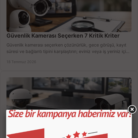
Güvenlik Kamerası Seçerken 7 Kritik Kriter
Güvenlik kamerası seçerken çözünürlük, gece görüşü, kayıt
süresi ve bağlantı tipini karşılaştırın; eviniz veya iş yeriniz için
doğru sistemi hemen seçin.
18 Temmuz 2026
Kamera Kayıt Cihazı İncelemesi Nasıl Yapılır?