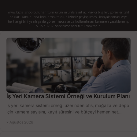
www.bizial.shop bulunan tüm ürün ürünlere ait açıklayıcı bilgiler, görseller telif
hakları kanununca korunmakta olup izinsiz paylaşılması, kopyalanması veya
herhangi biri yazılı ya da görsel mecralarda kullanılması kanunen yasaklanmış
olup hukuki yaptırıma tabi tutulmaktadır.
İş Yeri Kamera Sistemi Örneği ve Kurulum Planı
İş yeri kamera sistemi örneği üzerinden ofis, mağaza ve depo
için kamera sayısını, kayıt süresini ve bütçeyi hemen net
belirleyin ve doğru ürünleri seçin.
7 Ağustos 2026