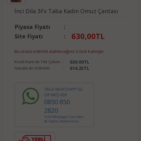
İnci Dila 3Fx Taba Kadın Omuz Çantası
Piyasa Fiyatı
:
630,00
TL
Site Fiyatı
:
Bu ürünü indirimli alabileceğiniz 0 stok kalmıştır.
Kredi Kartı ile Tek Çekim
:
630.00
TL
Havale ile İndirimli
:
614.25
TL
TIKLA WHATSAPP İLE
SİPARİŞ VER
0850 850
2820
7x24 Whatsapp Üzerinden
de Sipariş Verebilirsiniz.