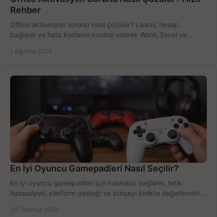
Rehber
Office aktivasyon sorunu nasıl çözülür? Lisans, hesap,
bağlantı ve hata kodlarını kontrol ederek Word, Excel ve
Outlook'u güvenle hemen etkinleştirin.
1 Ağustos 2026
En İyi Oyuncu Gamepadleri Nasıl Seçilir?
En iyi oyuncu gamepadleri için kablosuz bağlantı, tetik
hassasiyeti, platform desteği ve bütçeyi birlikte değerlendirin;
doğru modeli kolayca seçin.
30 Temmuz 2026