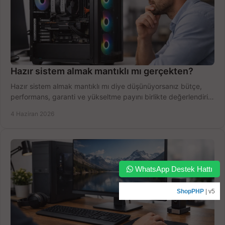
Hazır sistem almak mantıklı mı gerçekten?
Hazır sistem almak mantıklı mı diye düşünüyorsanız bütçe,
performans, garanti ve yükseltme payını birlikte değerlendirin,
doğru seçin.
4 Haziran 2026
WhatsApp Destek Hattı
ShopPHP
| v5