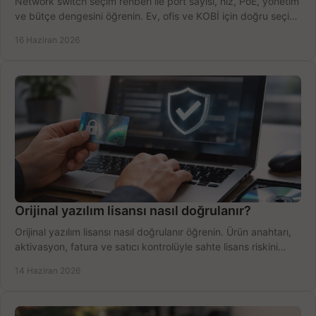
Network switch seçim rehberi ile port sayısı, hız, PoE, yönetim
ve bütçe dengesini öğrenin. Ev, ofis ve KOBİ için doğru seçimi
yapın.
16 Haziran 2026
Orijinal yazılım lisansı nasıl doğrulanır?
Orijinal yazılım lisansı nasıl doğrulanır öğrenin. Ürün anahtarı,
aktivasyon, fatura ve satıcı kontrolüyle sahte lisans riskini
azaltın.
14 Haziran 2026