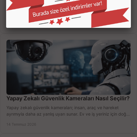
Kamera kayıt cihazı incelemesi yaparken kanal sayısı,
çözünürlük, disk kapasitesi ve uzaktan erişimi birlikte
değerlendirin; bütçenizi doğru yönetin.
16 Temmuz 2026
Yapay Zekalı Güvenlik Kameraları Nasıl Seçilir?
Yapay zekalı güvenlik kameraları; insan, araç ve hareket
ayrımıyla daha az yanlış uyarı sunar. Ev ve iş yeriniz için doğru
modeli, fiyatı karşılaştırın.
14 Temmuz 2026