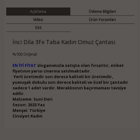
Açıklama
Ödeme Bilgileri
Video
Ürün Yorumları
SSS
İnci Dila 3Fx Taba Kadın Omuz Çantası
%100 Orijinal
EN İYİ FİYAT
sloganımızla satışta olan fırsattır, etiket
fiyatının yarısı civarına satılmaktadır.
Yerli üretimdir son derece kaliteli bir üretimdir,
yumuşak dokulu son derece kaliteli ve özel bir çantadır
sadece 1 adet vardır. Meraklısının kaçırmaması tavsiye
edilir.
Malzeme: Suni Deri
Sezon: 2023 Yaz
Menşei: Türkiye
Cinsiyet:Kadın