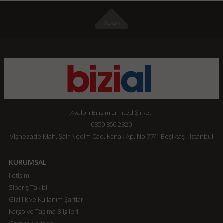
Avalon Bilişim Limited Şirketi
0850 850 2820
Vişnezade Mah. Şair Nedim Cad. Konak Ap. No:77/1 Beşiktaş - İstanbul
KURUMSAL
İletişim
Sipariş Takibi
Gizlilik ve Kullanım Şartları
Kargo ve Taşıma Bilgileri