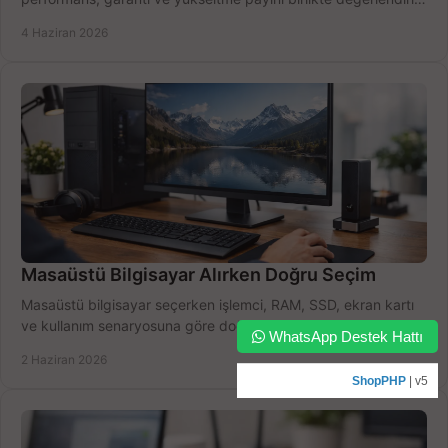
doğru seçin.
4 Haziran 2026
Masaüstü Bilgisayar Alırken Doğru Seçim
Masaüstü bilgisayar seçerken işlemci, RAM, SSD, ekran kartı
ve kullanım senaryosuna göre doğru modeli bulun, bütçenizi
WhatsApp Destek Hattı
boşa harcamayın.
2 Haziran 2026
ShopPHP
| v5