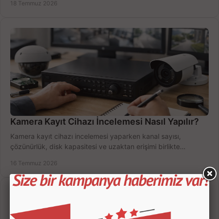
18 Temmuz 2026
Kamera Kayıt Cihazı İncelemesi Nasıl Yapılır?
Kamera kayıt cihazı incelemesi yaparken kanal sayısı,
çözünürlük, disk kapasitesi ve uzaktan erişimi birlikte
değerlendirin; bütçenizi doğru yönetin.
16 Temmuz 2026