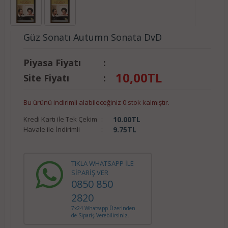
Güz Sonatı Autumn Sonata DvD
Piyasa Fiyatı
:
10,00
TL
Site Fiyatı
:
Bu ürünü indirimli alabileceğiniz 0 stok kalmıştır.
Kredi Kartı ile Tek Çekim
:
10.00
TL
Havale ile İndirimli
:
9.75
TL
TIKLA WHATSAPP İLE
SİPARİŞ VER
0850 850
2820
7x24 Whatsapp Üzerinden
de Sipariş Verebilirsiniz.