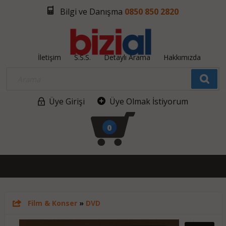
Bilgi ve Danışma
0850 850 2820
İletişim
S.S.S.
Detaylı Arama
Hakkımızda
Üye Girişi
Üye Olmak İstiyorum
0
Film & Konser
»
DVD