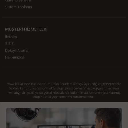
Garanti ve İade
Sistem Toplama
MÜŞTERİ HİZMETLERİ
İletişim
S.S.S.
Detaylı Arama
Hakkımızda
www.bizial.shop bulunan tüm ürün ürünlere ait açıklayıcı bilgiler, görseller telif
hakları kanununca korunmakta olup izinsiz paylaşılması, kopyalanması veya
herhangi biri yazılı ya da görsel mecralarda kullanılması kanunen yasaklanmış
olup hukuki yaptırıma tabi tutulmaktadır.