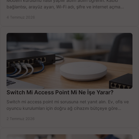
Modem kurulumu nasıl yapılır adım adım öğrenin. Kablo
bağlantısı, arayüz ayarı, Wi-Fi adı, şifre ve internet açma
sürecini hızlıca tamamlayın.
4 Temmuz 2026
Switch Mi Access Point Mi Ne İşe Yarar?
Switch mi access point mi sorusuna net yanıt alın. Ev, ofis ve
oyuncu kurulumları için doğru ağ cihazını bütçeye göre
seçmenin yolu burada.
2 Temmuz 2026