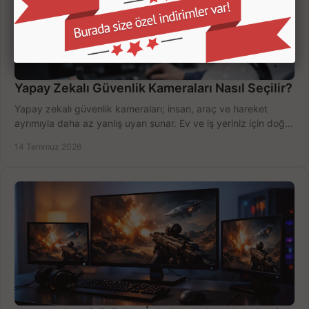
Yapay Zekalı Güvenlik Kameraları Nasıl Seçilir?
Yapay zekalı güvenlik kameraları; insan, araç ve hareket
ayrımıyla daha az yanlış uyarı sunar. Ev ve iş yeriniz için doğru
modeli, fiyatı karşılaştırın.
14 Temmuz 2026