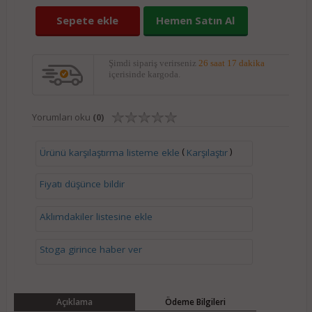
Sepete ekle
Hemen Satın Al
Şimdi sipariş verirseniz
26 saat 17 dakika
içerisinde kargoda.
Yorumları oku
(0)
(
)
Ürünü karşılaştırma listeme ekle
Karşılaştır
Fiyatı düşünce bildir
Aklımdakiler listesine ekle
Stoga girince haber ver
Açıklama
Ödeme Bilgileri