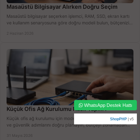
Masaüstü Bilgisayar Alırken Doğru Seçim
Masaüstü bilgisayar seçerken işlemci, RAM, SSD, ekran kartı
ve kullanım senaryosuna göre doğru modeli bulun, bütçenizi
boşa harcamayın.
2 Haziran 2026
WhatsApp Destek Hattı
Küçük Ofis Ağ Kurulumu Nasıl Yapılır?
Küçük ofis ağ kurulumu için modem, router, switch, kablolama
ShopPHP
| v5
ve güvenlik adımlarını doğru planlayın, bütçeyi zorlamadan
verim alın.
31 Mayıs 2026