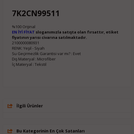
7K2CN99511
%100 Orijinal
EN İYİ FİYAT
sloganımızla satışta olan fırsattır, etiket
fiyatının yarısı civarına satılmaktadır.
2100000080931
RENK: Yeşil - Siyah
Su Geçirmezlik Garantisi var mı? : Evet

Dış Materyal : Microfiber

İç Materyal : Tekstil
İlgili Ürünler
Bu Kategorinin En Çok Satanları