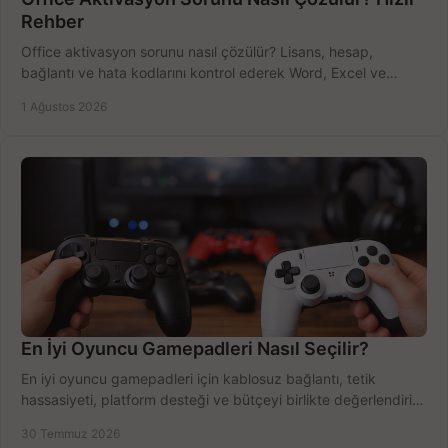
Rehber
Office aktivasyon sorunu nasıl çözülür? Lisans, hesap,
bağlantı ve hata kodlarını kontrol ederek Word, Excel ve
Outlook'u güvenle hemen etkinleştirin.
1 Ağustos 2026
En İyi Oyuncu Gamepadleri Nasıl Seçilir?
En iyi oyuncu gamepadleri için kablosuz bağlantı, tetik
hassasiyeti, platform desteği ve bütçeyi birlikte değerlendirin;
doğru modeli kolayca seçin.
30 Temmuz 2026