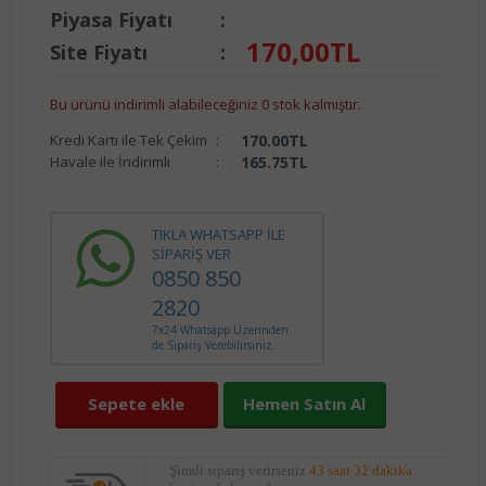
Piyasa Fiyatı
:
170,00
TL
Site Fiyatı
:
Bu ürünü indirimli alabileceğiniz 0 stok kalmıştır.
Kredi Kartı ile Tek Çekim
:
170.00
TL
Havale ile İndirimli
:
165.75
TL
TIKLA WHATSAPP İLE
SİPARİŞ VER
0850 850
2820
7x24 Whatsapp Üzerinden
de Sipariş Verebilirsiniz.
Sepete ekle
Hemen Satın Al
Şimdi sipariş verirseniz
43 saat 32 dakika