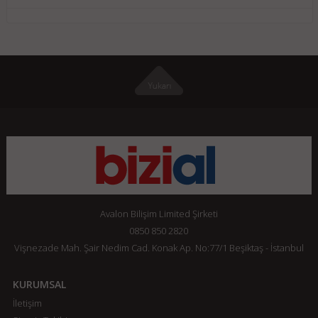
Avalon Bilişim Limited Şirketi
0850 850 2820
Vişnezade Mah. Şair Nedim Cad. Konak Ap. No:77/1 Beşiktaş - İstanbul
KURUMSAL
İletişim