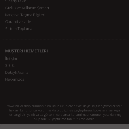
Sipariş Takibi
Gizlilik ve Kullanım Şartları
Kargo ve Taşıma Bilgileri
Garanti ve İade
Sistem Toplama
MÜŞTERİ HİZMETLERİ
İletişim
S.S.S.
Detaylı Arama
Hakkımızda
www.bizial.shop bulunan tüm ürün ürünlere ait açıklayıcı bilgiler, görseller telif
hakları kanununca korunmakta olup izinsiz paylaşılması, kopyalanması veya
herhangi biri yazılı ya da görsel mecralarda kullanılması kanunen yasaklanmış
olup hukuki yaptırıma tabi tutulmaktadır.