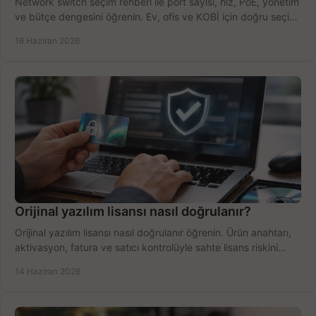
Network switch seçim rehberi ile port sayısı, hız, PoE, yönetim
ve bütçe dengesini öğrenin. Ev, ofis ve KOBİ için doğru seçimi
yapın.
16 Haziran 2026
Orijinal yazılım lisansı nasıl doğrulanır?
Orijinal yazılım lisansı nasıl doğrulanır öğrenin. Ürün anahtarı,
aktivasyon, fatura ve satıcı kontrolüyle sahte lisans riskini
azaltın.
14 Haziran 2026