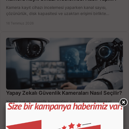
Kamera kayıt cihazı incelemesi yaparken kanal sayısı,
çözünürlük, disk kapasitesi ve uzaktan erişimi birlikte
değerlendirin; bütçenizi doğru yönetin.
16 Temmuz 2026
Yapay Zekalı Güvenlik Kameraları Nasıl Seçilir?
Yapay zekalı güvenlik kameraları; insan, araç ve hareket
ayrımıyla daha az yanlış uyarı sunar. Ev ve iş yeriniz için doğru
modeli, fiyatı karşılaştırın.
14 Temmuz 2026