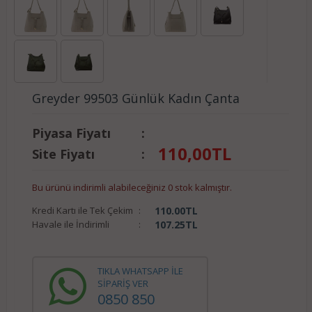
Greyder 99503 Günlük Kadın Çanta
Piyasa Fiyatı
:
110,00
TL
Site Fiyatı
:
Bu ürünü indirimli alabileceğiniz 0 stok kalmıştır.
Kredi Kartı ile Tek Çekim
:
110.00
TL
Havale ile İndirimli
:
107.25
TL
TIKLA WHATSAPP İLE
SİPARİŞ VER
0850 850