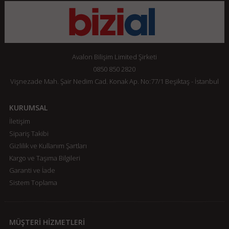
Avalon Bilişim Limited Şirketi
0850 850 2820
Vişnezade Mah. Şair Nedim Cad. Konak Ap. No:77/1 Beşiktaş - İstanbul
KURUMSAL
İletişim
Sipariş Takibi
Gizlilik ve Kullanım Şartları
Kargo ve Taşıma Bilgileri
Garanti ve İade
Sistem Toplama
MÜŞTERİ HİZMETLERİ