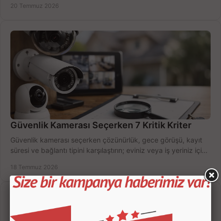
20 Temmuz 2026
Güvenlik Kamerası Seçerken 7 Kritik Kriter
Güvenlik kamerası seçerken çözünürlük, gece görüşü, kayıt
süresi ve bağlantı tipini karşılaştırın; eviniz veya iş yeriniz için
doğru sistemi hemen seçin.
18 Temmuz 2026