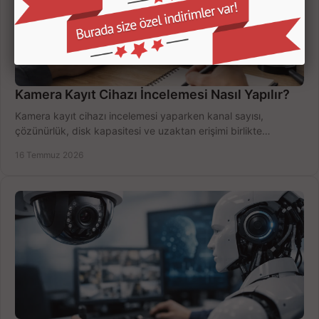
Kamera Kayıt Cihazı İncelemesi Nasıl Yapılır?
Kamera kayıt cihazı incelemesi yaparken kanal sayısı,
çözünürlük, disk kapasitesi ve uzaktan erişimi birlikte
değerlendirin; bütçenizi doğru yönetin.
16 Temmuz 2026