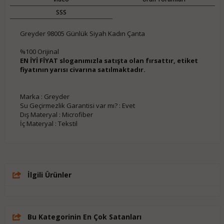
SSS
Greyder 98005 Günlük Siyah Kadın Çanta
%100 Orijinal
EN İYİ FİYAT sloganımızla satışta olan fırsattır, etiket
fiyatının yarısı civarına satılmaktadır.
Marka : Greyder

Su Geçirmezlik Garantisi var mı? : Evet

Dış Materyal : Microfiber

İlgili Ürünler
Bu Kategorinin En Çok Satanları