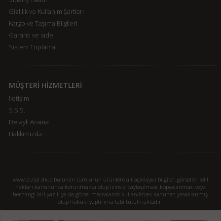
Gizlilik ve Kullanım Şartları
Kargo ve Taşıma Bilgileri
Garanti ve İade
Sistem Toplama
MÜŞTERİ HİZMETLERİ
İletişim
S.S.S.
Detaylı Arama
Hakkımızda
www.bizial.shop bulunan tüm ürün ürünlere ait açıklayıcı bilgiler, görseller telif
hakları kanununca korunmakta olup izinsiz paylaşılması, kopyalanması veya
herhangi biri yazılı ya da görsel mecralarda kullanılması kanunen yasaklanmış
olup hukuki yaptırıma tabi tutulmaktadır.