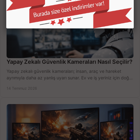
Yapay Zekalı Güvenlik Kameraları Nasıl Seçilir?
Yapay zekalı güvenlik kameraları; insan, araç ve hareket
ayrımıyla daha az yanlış uyarı sunar. Ev ve iş yeriniz için doğru
modeli, fiyatı karşılaştırın.
14 Temmuz 2026