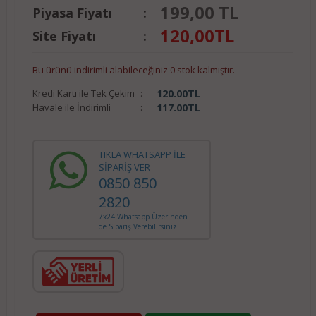
199,00 TL
Piyasa Fiyatı
:
120,00
TL
Site Fiyatı
:
Bu ürünü indirimli alabileceğiniz 0 stok kalmıştır.
Kredi Kartı ile Tek Çekim
:
120.00
TL
Havale ile İndirimli
:
117.00
TL
TIKLA WHATSAPP İLE
SİPARİŞ VER
0850 850
2820
7x24 Whatsapp Üzerinden
de Sipariş Verebilirsiniz.