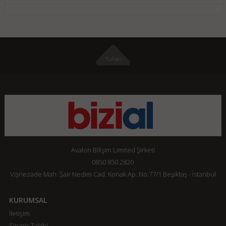
Avalon Bilişim Limited Şirketi
0850 850 2820
Vişnezade Mah. Şair Nedim Cad. Konak Ap. No:77/1 Beşiktaş - İstanbul
KURUMSAL
İletişim
Sipariş Takibi