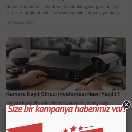
Güvenlik kamerası seçerken çözünürlük, gece görüşü, kayıt
süresi ve bağlantı tipini karşılaştırın; eviniz veya iş yeriniz için
doğru sistemi hemen seçin.
18 Temmuz 2026
Kamera Kayıt Cihazı İncelemesi Nasıl Yapılır?
Kamera kayıt cihazı incelemesi yaparken kanal sayısı,
çözünürlük, disk kapasitesi ve uzaktan erişimi birlikte
değerlendirin; bütçenizi doğru yönetin.
16 Temmuz 2026