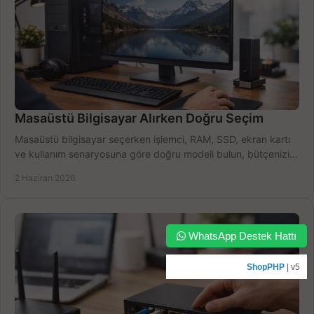
Masaüstü Bilgisayar Alırken Doğru Seçim
Masaüstü bilgisayar seçerken işlemci, RAM, SSD, ekran kartı
ve kullanım senaryosuna göre doğru modeli bulun, bütçenizi
boşa harcamayın.
2 Haziran 2026
WhatsApp Destek Hattı
ShopPHP
| v5