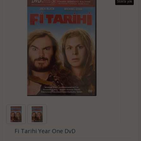
Stokta yok
Fi Tarihi Year One DvD