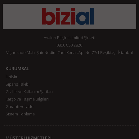
Avalon Bilişim Limited Şirketi
0850 850 2820
Vişnezade Mah. Şair Nedim Cad. Konak Ap. No:77/1 Beşiktaş - İstanbul
KURUMSAL
İletişim
Sipariş Takibi
Gizlilik ve Kullanım Şartları
Kargo ve Taşıma Bilgileri
Garanti ve İade
Sistem Toplama
MÜŞTERİ HİZMETLERİ