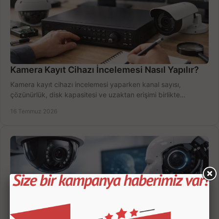
Kamera Kayıt Cihazı İncelemesi Nasıl Yapılır?
Kamera kayıt cihazı incelemesi yaparken kanal sayısı,
çözünürlük, disk kapasitesi ve uzaktan erişimi birlikte
değerlendirin; bütçenizi doğru yönetin.
16 Temmuz 2026