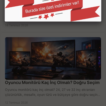
Yapay Zekalı Güvenlik Kameraları Nasıl Seçilir?
Yapay zekalı güvenlik kameraları; insan, araç ve hareket
ayrımıyla daha az yanlış uyarı sunar. Ev ve iş yeriniz için doğru
modeli, fiyatı karşılaştırın.
14 Temmuz 2026
Oyuncu Monitörü Kaç İnç Olmalı? Doğru Seçim
Oyuncu monitörü kaç inç olmalı? 24, 27 ve 32 inç ekranları
çözünürlük, mesafe, oyun türü ve bütçeye göre doğru seçin,
fırsatları değerlendirin, inceleyin.
12 Temmuz 2026