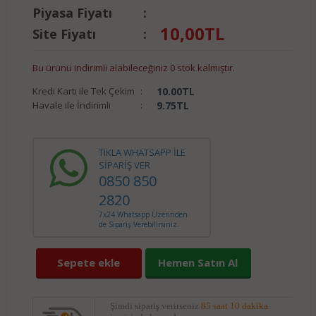
Piyasa Fiyatı
:
10,00
TL
Site Fiyatı
:
Bu ürünü indirimli alabileceğiniz 0 stok kalmıştır.
Kredi Kartı ile Tek Çekim
:
10.00
TL
Havale ile İndirimli
:
9.75
TL
TIKLA WHATSAPP İLE
SİPARİŞ VER
0850 850
2820
7x24 Whatsapp Üzerinden
de Sipariş Verebilirsiniz.
Sepete ekle
Hemen Satın Al
Şimdi sipariş verirseniz
85 saat 10 dakika