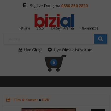
Bilgi ve Danışma
0850 850 2820
İletişim
S.S.S.
Detaylı Arama
Hakkımızda
Üye Girişi
Üye Olmak İstiyorum
0
Film & Konser
»
DVD