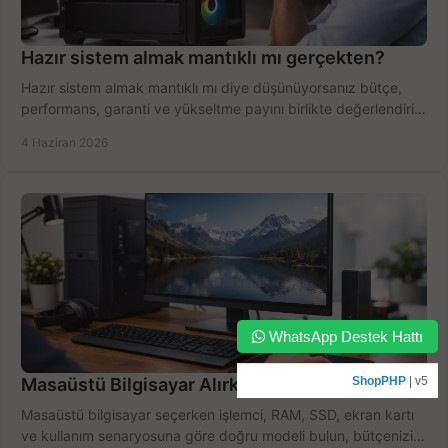
Hazır sistem almak mantıklı mı gerçekten?
Hazır sistem almak mantıklı mı diye düşünüyorsanız bütçe,
performans, garanti ve yükseltme payını birlikte değerlendirin,
doğru seçin.
4 Haziran 2026
WhatsApp Destek Hattı
Masaüstü Bilgisayar Alırken Doğru Seçim
ShopPHP
| v5
Masaüstü bilgisayar seçerken işlemci, RAM, SSD, ekran kartı
ve kullanım senaryosuna göre doğru modeli bulun, bütçenizi