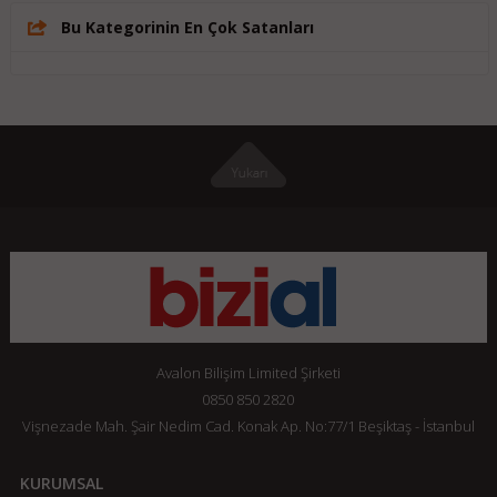
Bu Kategorinin En Çok Satanları
Avalon Bilişim Limited Şirketi
0850 850 2820
Vişnezade Mah. Şair Nedim Cad. Konak Ap. No:77/1 Beşiktaş - İstanbul
KURUMSAL