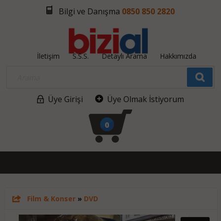
Bilgi ve Danışma
0850 850 2820
İletişim
S.S.S.
Detaylı Arama
Hakkımızda
Üye Girişi
Üye Olmak İstiyorum
0
Film & Konser
»
DVD