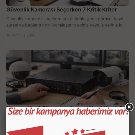
Güvenlik Kamerası Seçerken 7 Kritik Kriter
Güvenlik kamerası seçerken çözünürlük, gece görüşü, kayıt
süresi ve bağlantı tipini karşılaştırın; eviniz veya iş yeriniz için
doğru sistemi hemen seçin.
18 Temmuz 2026
Kamera Kayıt Cihazı İncelemesi Nasıl Yapılır?
Kamera kayıt cihazı incelemesi yaparken kanal sayısı,
çözünürlük, disk kapasitesi ve uzaktan erişimi birlikte
değerlendirin; bütçenizi doğru yönetin.
16 Temmuz 2026