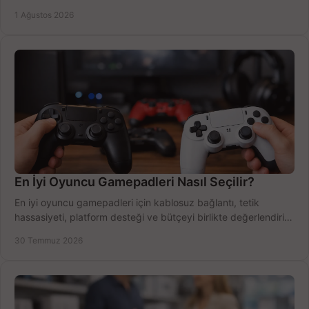
Outlook'u güvenle hemen etkinleştirin.
1 Ağustos 2026
En İyi Oyuncu Gamepadleri Nasıl Seçilir?
En iyi oyuncu gamepadleri için kablosuz bağlantı, tetik
hassasiyeti, platform desteği ve bütçeyi birlikte değerlendirin;
doğru modeli kolayca seçin.
30 Temmuz 2026