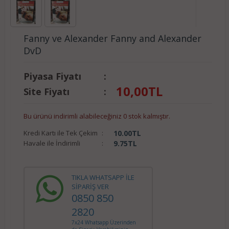
Fanny ve Alexander Fanny and Alexander
DvD
Piyasa Fiyatı
:
10,00
TL
Site Fiyatı
:
Bu ürünü indirimli alabileceğiniz 0 stok kalmıştır.
Kredi Kartı ile Tek Çekim
:
10.00
TL
Havale ile İndirimli
:
9.75
TL
TIKLA WHATSAPP İLE
SİPARİŞ VER
0850 850
2820
7x24 Whatsapp Üzerinden