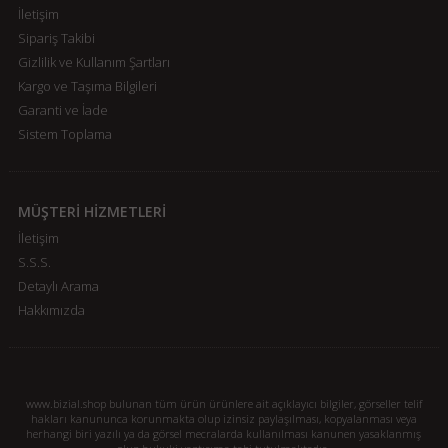
İletişim
Sipariş Takibi
Gizlilik ve Kullanım Şartları
Kargo ve Taşıma Bilgileri
Garanti ve İade
Sistem Toplama
MÜŞTERİ HİZMETLERİ
İletişim
S.S.S.
Detaylı Arama
Hakkımızda
www.bizial.shop bulunan tüm ürün ürünlere ait açıklayıcı bilgiler, görseller telif
hakları kanununca korunmakta olup izinsiz paylaşılması, kopyalanması veya
herhangi biri yazılı ya da görsel mecralarda kullanılması kanunen yasaklanmış