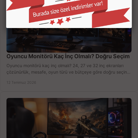
Oyuncu Monitörü Kaç İnç Olmalı? Doğru Seçim
Oyuncu monitörü kaç inç olmalı? 24, 27 ve 32 inç ekranları
çözünürlük, mesafe, oyun türü ve bütçeye göre doğru seçin,
fırsatları değerlendirin, inceleyin.
12 Temmuz 2026