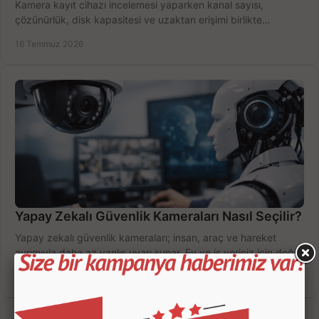
Kamera kayıt cihazı incelemesi yaparken kanal sayısı,
çözünürlük, disk kapasitesi ve uzaktan erişimi birlikte
değerlendirin; bütçenizi doğru yönetin.
16 Temmuz 2026
Yapay Zekalı Güvenlik Kameraları Nasıl Seçilir?
Yapay zekalı güvenlik kameraları; insan, araç ve hareket
ayrımıyla daha az yanlış uyarı sunar. Ev ve iş yeriniz için doğru
modeli, fiyatı karşılaştırın.
14 Temmuz 2026