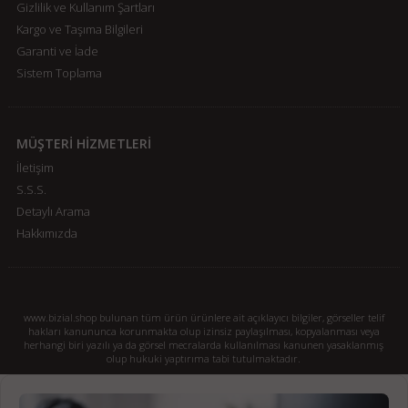
Gizlilik ve Kullanım Şartları
Kargo ve Taşıma Bilgileri
Garanti ve İade
Sistem Toplama
MÜŞTERİ HİZMETLERİ
İletişim
S.S.S.
Detaylı Arama
Hakkımızda
www.bizial.shop bulunan tüm ürün ürünlere ait açıklayıcı bilgiler, görseller telif
hakları kanununca korunmakta olup izinsiz paylaşılması, kopyalanması veya
herhangi biri yazılı ya da görsel mecralarda kullanılması kanunen yasaklanmış
olup hukuki yaptırıma tabi tutulmaktadır.