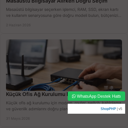
Masaüstü Bilgisayar Alırken Doğru Seçim
Masaüstü bilgisayar seçerken işlemci, RAM, SSD, ekran kartı
ve kullanım senaryosuna göre doğru modeli bulun, bütçenizi
boşa harcamayın.
2 Haziran 2026
Küçük Ofis Ağ Kurulumu Nasıl Yapılır?
WhatsApp Destek Hattı
Küçük ofis ağ kurulumu için modem, router, switch, kablolama
ve güvenlik adımlarını doğru planlayın, bütçeyi zorlamadan
ShopPHP
| v5
verim alın.
31 Mayıs 2026