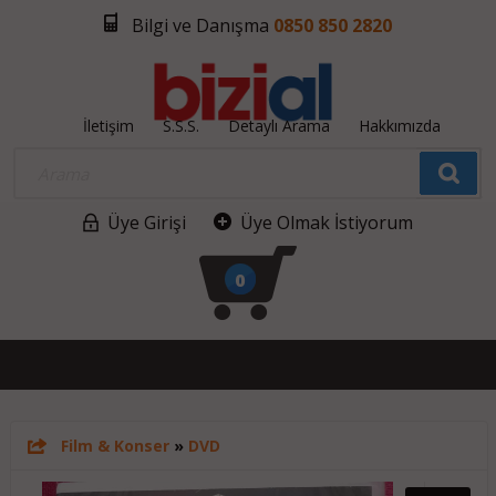
Bilgi ve Danışma
0850 850 2820
İletişim
S.S.S.
Detaylı Arama
Hakkımızda
Üye Girişi
Üye Olmak İstiyorum
0
Film & Konser
»
DVD