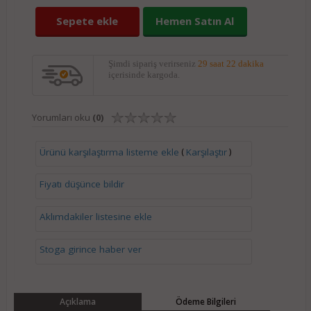
Sepete ekle
Hemen Satın Al
Şimdi sipariş verirseniz
29 saat 22 dakika
içerisinde kargoda.
Yorumları oku
(0)
(
)
Ürünü karşılaştırma listeme ekle
Karşılaştır
Fiyatı düşünce bildir
Aklımdakiler listesine ekle
Stoga girince haber ver
Açıklama
Ödeme Bilgileri