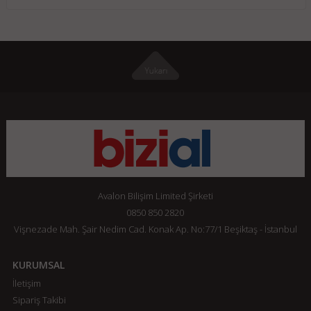
Avalon Bilişim Limited Şirketi
0850 850 2820
Vişnezade Mah. Şair Nedim Cad. Konak Ap. No:77/1 Beşiktaş - İstanbul
KURUMSAL
İletişim
Sipariş Takibi