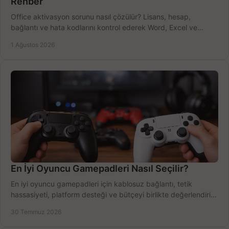
Rehber
Office aktivasyon sorunu nasıl çözülür? Lisans, hesap,
bağlantı ve hata kodlarını kontrol ederek Word, Excel ve
Outlook'u güvenle hemen etkinleştirin.
1 Ağustos 2026
En İyi Oyuncu Gamepadleri Nasıl Seçilir?
En iyi oyuncu gamepadleri için kablosuz bağlantı, tetik
hassasiyeti, platform desteği ve bütçeyi birlikte değerlendirin;
doğru modeli kolayca seçin.
30 Temmuz 2026