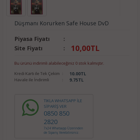
Düşmanı Korurken Safe House DvD
Piyasa Fiyatı
:
10,00
TL
Site Fiyatı
:
Bu ürünü indirimli alabileceğiniz 0 stok kalmıştır.
Kredi Kartı ile Tek Çekim
:
10.00
TL
Havale ile İndirimli
:
9.75
TL
TIKLA WHATSAPP İLE
SİPARİŞ VER
0850 850
2820
7x24 Whatsapp Üzerinden
de Sipariş Verebilirsiniz.