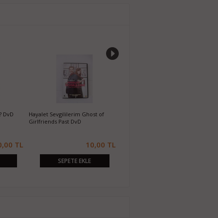
? DvD
Hayalet Sevgililerim Ghost of
Koruyucu Machine Gun Preacher
P
Girlfriends Past DvD
DvD
0,00 TL
10,00 TL
10,00 TL
SEPETE EKLE
SEPETE EKLE