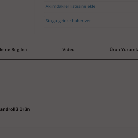
Aklımdakiler listesine ekle
Stoga girince haber ver
eme Bilgileri
Video
Ürün Yorumla
 Bandrollü Ürün