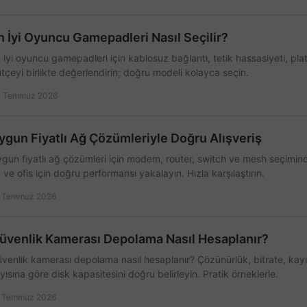
n İyi Oyuncu Gamepadleri Nasıl Seçilir?
 iyi oyuncu gamepadleri için kablosuz bağlantı, tetik hassasiyeti, pl
tçeyi birlikte değerlendirin; doğru modeli kolayca seçin.
 Temmuz 2026
ygun Fiyatlı Ağ Çözümleriyle Doğru Alışveriş
gun fiyatlı ağ çözümleri için modem, router, switch ve mesh seçimin
 ve ofis için doğru performansı yakalayın. Hızla karşılaştırın.
 Temmuz 2026
üvenlik Kamerası Depolama Nasıl Hesaplanır?
venlik kamerası depolama nasıl hesaplanır? Çözünürlük, bitrate, kay
yısına göre disk kapasitesini doğru belirleyin. Pratik örneklerle.
 Temmuz 2026