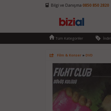
Bilgi ve Danışma
0850 850 2820
Tüm Kategoriler
İndi
Film & Konser
»
DVD