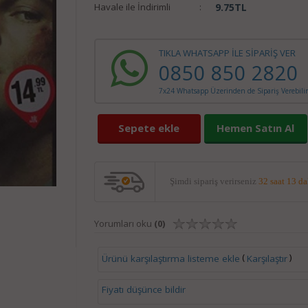
Havale ile İndirimli
:
9.75
TL
TIKLA WHATSAPP İLE SİPARİŞ VER
0850 850 2820
7x24 Whatsapp Üzerinden de Sipariş Verebilir
Sepete ekle
Hemen Satın Al
Şimdi sipariş verirseniz
32 saat 13 d
Yorumları oku
(0)
(
)
Ürünü karşılaştırma listeme ekle
Karşılaştır
Fiyatı düşünce bildir