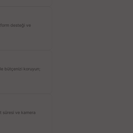
atform desteği ve
de bütçenizi koruyun;
ıt süresi ve kamera