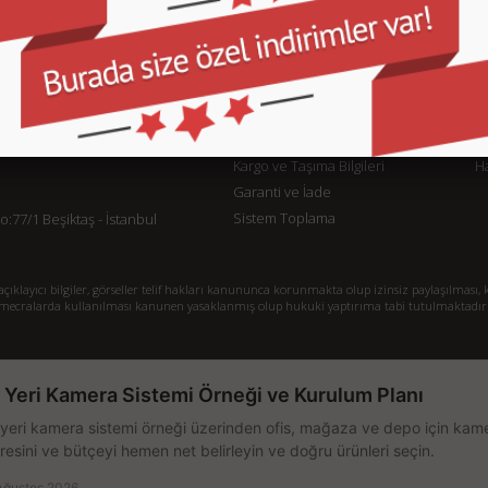
KURUMSAL
M
İletişim
İl
Sipariş Takibi
S.
Gizlilik ve Kullanım Şartları
De
Kargo ve Taşıma Bilgileri
H
Garanti ve İade
Sistem Toplama
77/1 Beşiktaş - İstanbul
klayıcı bilgiler, görseller telif hakları kanununca korunmakta olup izinsiz paylaşılması, k
mecralarda kullanılması kanunen yasaklanmış olup hukuki yaptırıma tabi tutulmaktadır
ş Yeri Kamera Sistemi Örneği ve Kurulum Planı
 yeri kamera sistemi örneği üzerinden ofis, mağaza ve depo için kamer
resini ve bütçeyi hemen net belirleyin ve doğru ürünleri seçin.
Ağustos 2026