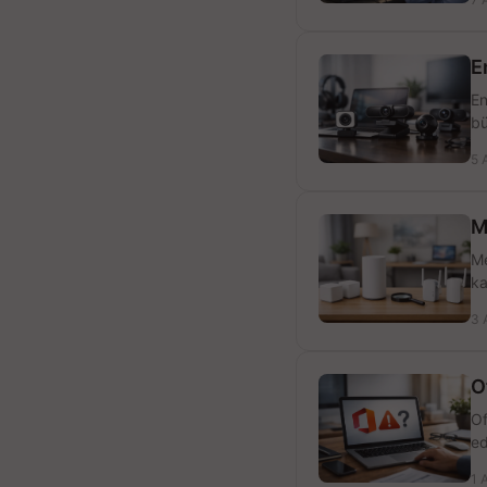
E
En
bü
5 
M
Me
ka
3 
O
Of
ed
1 