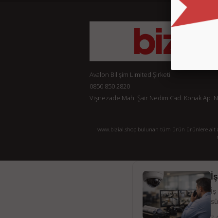
Avalon Bilişim Limited Şirketi
0850 850 2820
Vişnezade Mah. Şair Nedim Cad. Konak Ap. No:
www.bizial.shop bulunan tüm ürün ürünlere ait açı
İ
İş
sü
7 