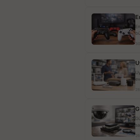
E
En
bü
30
U
Uy
ev
28
G
Gü
sa
26