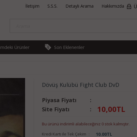
İletişim
S.S.S.
Detaylı Arama
Hakkımızda
Ü
rimdeki Ürünler
Son Eklenenler
Dövüş Kulübü Fight Club DvD
Piyasa Fiyatı
:
10,00
TL
Site Fiyatı
:
Bu ürünü indirimli alabileceğiniz 0 stok kalmıştır.
Kredi Kartı ile Tek Çekim
:
10.00
TL