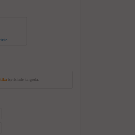
siniz.
akika
içerisinde kargoda.