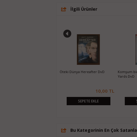
İlgili Ürünler
Paris'te 2 Gün Two Days in Paris
Öteki Dünya Hereafter DvD
Komşum bir
DvD
Yards DvD
10,00 TL
10,00 TL
SEPETE EKLE
SEPETE EKLE
Bu Kategorinin En Çok Satanla