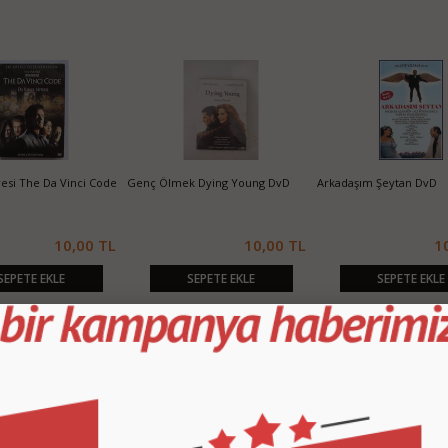
fresi The Da Vinci Code
Genç Ölmek Dying Young DvD
Arkadaşım Şeytan DvD
10,00 TL
10,00 TL
1
SEPETE EKLE
SEPETE EKLE
SEPETE EKLE