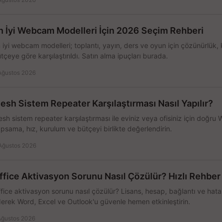
n İyi Webcam Modelleri İçin 2026 Seçim Rehberi
 iyi webcam modelleri; toplantı, yayın, ders ve oyun için çözünürlük, 
tçeye göre karşılaştırıldı. Satın alma ipuçları burada.
Ağustos 2026
esh Sistem Repeater Karşılaştırması Nasıl Yapılır?
sh sistem repeater karşılaştırması ile eviniz veya ofisiniz için doğru
psama, hız, kurulum ve bütçeyi birlikte değerlendirin.
Ağustos 2026
ffice Aktivasyon Sorunu Nasıl Çözülür? Hızlı Rehber
fice aktivasyon sorunu nasıl çözülür? Lisans, hesap, bağlantı ve hata 
erek Word, Excel ve Outlook'u güvenle hemen etkinleştirin.
Ağustos 2026