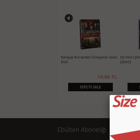
Günah Şehri Sin City DvD
Karayip Korsanları Dünyanın Sonu
Da Vinci Şi
DvD
(2DvD)
10,00 TL
10,00 TL
SEPETE EKLE
SEPETE EKLE
Ebülten Aboneliği