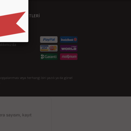
ÜŞTERİ HİZMETLERİ
etişim
S.S.
taylı Arama
akkımızda
opyalanması veya herhangi biri yazılı ya da görsel
.
a sayısını, kayıt