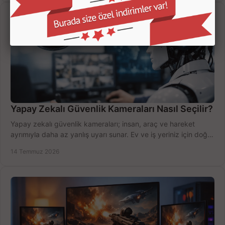
Yapay Zekalı Güvenlik Kameraları Nasıl Seçilir?
Yapay zekalı güvenlik kameraları; insan, araç ve hareket
ayrımıyla daha az yanlış uyarı sunar. Ev ve iş yeriniz için doğru
modeli, fiyatı karşılaştırın.
14 Temmuz 2026