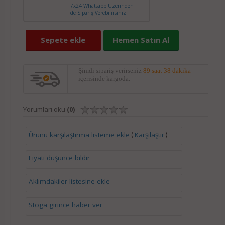
7x24 Whatsapp Üzerinden
de Sipariş Verebilirsiniz.
Sepete ekle
Hemen Satın Al
Şimdi sipariş verirseniz
89 saat 38 dakika
içerisinde kargoda.
Yorumları oku
(0)
(
)
Ürünü karşılaştırma listeme ekle
Karşılaştır
Fiyatı düşünce bildir
Aklımdakiler listesine ekle
Stoga girince haber ver