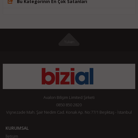
Bu Kategorinin En Çok Satanları
Avalon Bilişim Limited Şirketi
0850 850 2820
Vişnezade Mah. Şair Nedim Cad. Konak Ap. No:77/1 Beşiktaş - İstanbul
KURUMSAL
İletişim