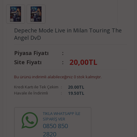
Depeche Mode Live in Milan Touring The
Angel DvD
Piyasa Fiyatı
:
20,00
TL
Site Fiyatı
:
Bu ürünü indirimli alabileceğiniz 0 stok kalmıştır.
Kredi Kartı ile Tek Çekim
:
20.00
TL
Havale ile İndirimli
:
19.50
TL
TIKLA WHATSAPP İLE
SİPARİŞ VER
0850 850
2820