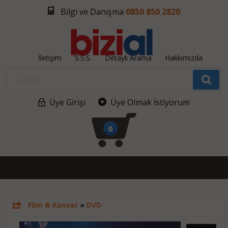
Bilgi ve Danışma
0850 850 2820
İletişim
S.S.S.
Detaylı Arama
Hakkımızda
Üye Girişi
Üye Olmak İstiyorum
0
Film & Konser
»
DVD