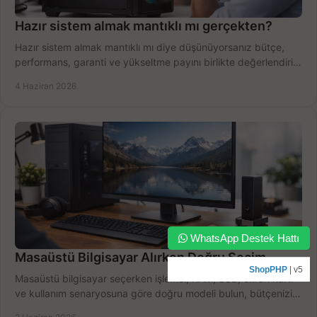
Hazır sistem almak mantıklı mı gerçekten?
Hazır sistem almak mantıklı mı diye düşünüyorsanız bütçe,
performans, garanti ve yükseltme payını birlikte değerlendirin,
doğru seçin.
4 Haziran 2026
WhatsApp Destek Hattı
Masaüstü Bilgisayar Alırken Doğru Seçim
ShopPHP
| v5
Masaüstü bilgisayar seçerken işlemci, RAM, SSD, ekran kartı
ve kullanım senaryosuna göre doğru modeli bulun, bütçenizi
boşa harcamayın.