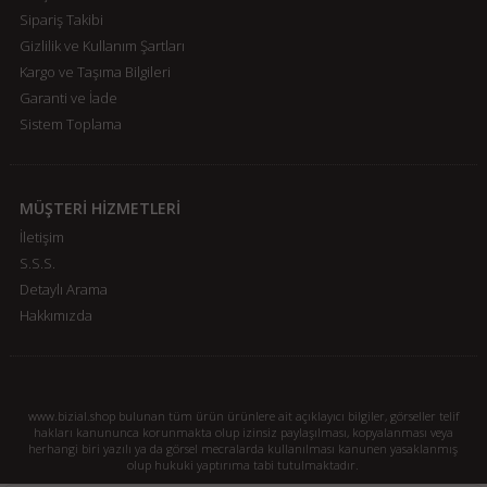
Sipariş Takibi
Gizlilik ve Kullanım Şartları
Kargo ve Taşıma Bilgileri
Garanti ve İade
Sistem Toplama
MÜŞTERİ HİZMETLERİ
İletişim
S.S.S.
Detaylı Arama
Hakkımızda
www.bizial.shop bulunan tüm ürün ürünlere ait açıklayıcı bilgiler, görseller telif
hakları kanununca korunmakta olup izinsiz paylaşılması, kopyalanması veya
herhangi biri yazılı ya da görsel mecralarda kullanılması kanunen yasaklanmış
olup hukuki yaptırıma tabi tutulmaktadır.