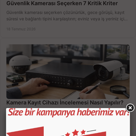
Güvenlik Kamerası Seçerken 7 Kritik Kriter
Güvenlik kamerası seçerken çözünürlük, gece görüşü, kayıt
süresi ve bağlantı tipini karşılaştırın; eviniz veya iş yeriniz için
doğru sistemi hemen seçin.
18 Temmuz 2026
Kamera Kayıt Cihazı İncelemesi Nasıl Yapılır?
Kamera kayıt cihazı incelemesi yaparken kanal sayısı,
çözünürlük, disk kapasitesi ve uzaktan erişimi birlikte
değerlendirin; bütçenizi doğru yönetin.
16 Temmuz 2026