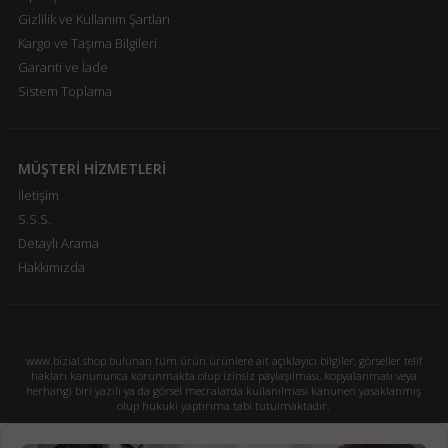
Gizlilik ve Kullanım Şartları
Kargo ve Taşıma Bilgileri
Garanti ve İade
Sistem Toplama
MÜŞTERİ HİZMETLERİ
İletişim
S.S.S.
Detaylı Arama
Hakkımızda
www.bizial.shop bulunan tüm ürün ürünlere ait açıklayıcı bilgiler, görseller telif
hakları kanununca korunmakta olup izinsiz paylaşılması, kopyalanması veya
herhangi biri yazılı ya da görsel mecralarda kullanılması kanunen yasaklanmış
olup hukuki yaptırıma tabi tutulmaktadır.