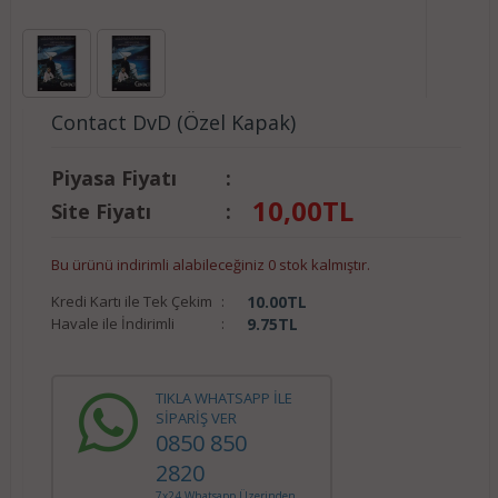
Contact DvD (Özel Kapak)
Piyasa Fiyatı
:
10,00
TL
Site Fiyatı
:
Bu ürünü indirimli alabileceğiniz 0 stok kalmıştır.
Kredi Kartı ile Tek Çekim
:
10.00
TL
Havale ile İndirimli
:
9.75
TL
TIKLA WHATSAPP İLE
SİPARİŞ VER
0850 850
2820
7x24 Whatsapp Üzerinden