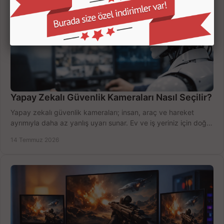
Yapay Zekalı Güvenlik Kameraları Nasıl Seçilir?
Yapay zekalı güvenlik kameraları; insan, araç ve hareket
ayrımıyla daha az yanlış uyarı sunar. Ev ve iş yeriniz için doğru
modeli, fiyatı karşılaştırın.
14 Temmuz 2026