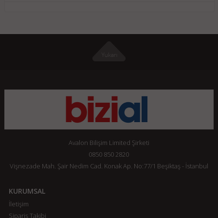
Avalon Bilişim Limited Şirketi
0850 850 2820
Vişnezade Mah. Şair Nedim Cad. Konak Ap. No:77/1 Beşiktaş - İstanbul
KURUMSAL
İletişim
Sipariş Takibi