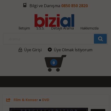
Bilgi ve Danışma
0850 850 2820
İletişim
S.S.S.
Detaylı Arama
Hakkımızda
Üye Girişi
Üye Olmak İstiyorum
0
Film & Konser
»
DVD