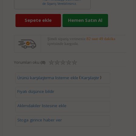
de Sipariş Verebilirsiniz.
Sepete ekle
Hemen Satın Al
Şimdi sipariş verirseniz
82 saat 49 dakika
içerisinde kargoda.
Yorumları oku
(0)
(
)
Ürünü karşılaştırma listeme ekle
Karşılaştır
Fiyatı düşünce bildir
Aklımdakiler listesine ekle
Stoga girince haber ver