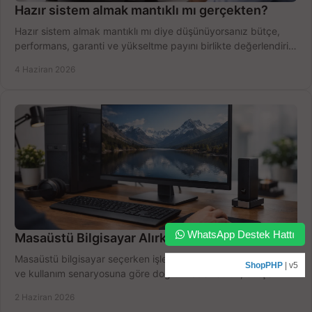
Hazır sistem almak mantıklı mı gerçekten?
Hazır sistem almak mantıklı mı diye düşünüyorsanız bütçe,
performans, garanti ve yükseltme payını birlikte değerlendirin,
doğru seçin.
4 Haziran 2026
WhatsApp Destek Hattı
Masaüstü Bilgisayar Alırken Doğru Seçim
Masaüstü bilgisayar seçerken işlemci, RAM, SSD, ekran kartı
ShopPHP
| v5
ve kullanım senaryosuna göre doğru modeli bulun, bütçenizi
boşa harcamayın.
2 Haziran 2026