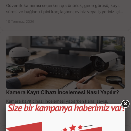
Güvenlik kamerası seçerken çözünürlük, gece görüşü, kayıt
süresi ve bağlantı tipini karşılaştırın; eviniz veya iş yeriniz için
doğru sistemi hemen seçin.
18 Temmuz 2026
Kamera Kayıt Cihazı İncelemesi Nasıl Yapılır?
Kamera kayıt cihazı incelemesi yaparken kanal sayısı,
çözünürlük, disk kapasitesi ve uzaktan erişimi birlikte
değerlendirin; bütçenizi doğru yönetin.
16 Temmuz 2026