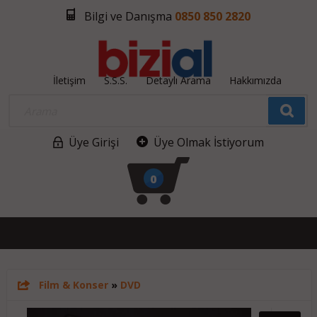
Bilgi ve Danışma
0850 850 2820
İletişim
S.S.S.
Detaylı Arama
Hakkımızda
Üye Girişi
Üye Olmak İstiyorum
0
Film & Konser
»
DVD