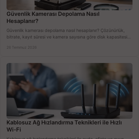
Güvenlik Kamerası Depolama Nasıl
Hesaplanır?
Güvenlik kamerası depolama nasıl hesaplanır? Çözünürlük,
bitrate, kayıt süresi ve kamera sayısına göre disk kapasitesini
doğru belirleyin. Pratik örneklerle.
26 Temmuz 2026
Kablosuz Ağ Hızlandırma Teknikleri ile Hızlı
Wi-Fi
Kablosuz ağ hızlandırma teknikleri ile evde, ofiste ve oyun