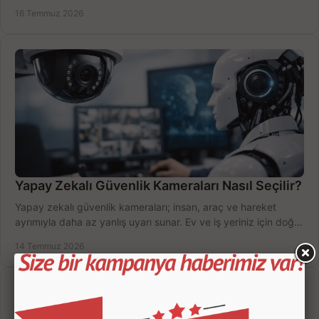
değerlendirin; bütçenizi doğru yönetin.
16 Temmuz 2026
Yapay Zekalı Güvenlik Kameraları Nasıl Seçilir?
Yapay zekalı güvenlik kameraları; insan, araç ve hareket
ayrımıyla daha az yanlış uyarı sunar. Ev ve iş yeriniz için doğru
modeli, fiyatı karşılaştırın.
14 Temmuz 2026