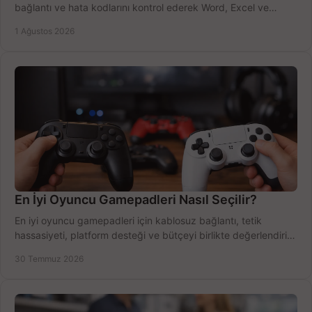
bağlantı ve hata kodlarını kontrol ederek Word, Excel ve
Outlook'u güvenle hemen etkinleştirin.
1 Ağustos 2026
En İyi Oyuncu Gamepadleri Nasıl Seçilir?
En iyi oyuncu gamepadleri için kablosuz bağlantı, tetik
hassasiyeti, platform desteği ve bütçeyi birlikte değerlendirin;
doğru modeli kolayca seçin.
30 Temmuz 2026