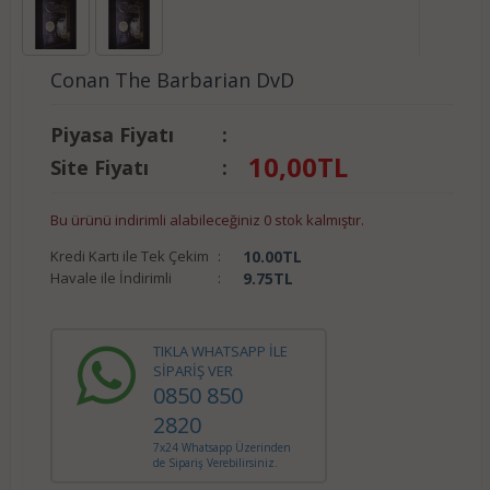
Conan The Barbarian DvD
Piyasa Fiyatı
:
10,00
TL
Site Fiyatı
:
Bu ürünü indirimli alabileceğiniz 0 stok kalmıştır.
Kredi Kartı ile Tek Çekim
:
10.00
TL
Havale ile İndirimli
:
9.75
TL
TIKLA WHATSAPP İLE
SİPARİŞ VER
0850 850
2820
7x24 Whatsapp Üzerinden
de Sipariş Verebilirsiniz.