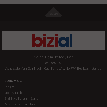
Avalon Bilişim Limited Şirketi
0850 850 2820
Vişnezade Mah. Şair Nedim Cad. Konak Ap. No:77/1 Beşiktaş - İstanbul
KURUMSAL
İletişim
Sipariş Takibi
Gizlilik ve Kullanım Şartları
Kargo ve Taşıma Bilgileri