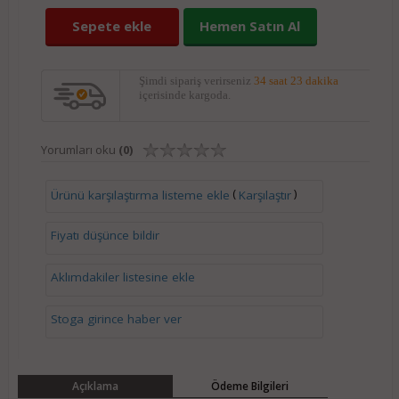
Sepete ekle
Hemen Satın Al
Şimdi sipariş verirseniz
34 saat 23 dakika
içerisinde kargoda.
Yorumları oku
(0)
(
)
Ürünü karşılaştırma listeme ekle
Karşılaştır
Fiyatı düşünce bildir
Aklımdakiler listesine ekle
Stoga girince haber ver
Açıklama
Ödeme Bilgileri