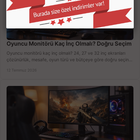
Oyuncu Monitörü Kaç İnç Olmalı? Doğru Seçim
Oyuncu monitörü kaç inç olmalı? 24, 27 ve 32 inç ekranları
çözünürlük, mesafe, oyun türü ve bütçeye göre doğru seçin,
fırsatları değerlendirin, inceleyin.
12 Temmuz 2026