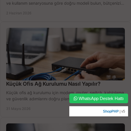
ve kullanım senaryosuna göre doğru modeli bulun, bütçenizi
boşa harcamayın.
2 Haziran 2026
Küçük Ofis Ağ Kurulumu Nasıl Yapılır?
Küçük ofis ağ kurulumu için modem, router, switch, kablolama
WhatsApp Destek Hattı
ve güvenlik adımlarını doğru planlayın, bütçeyi zorlamadan
verim alın.
31 Mayıs 2026
ShopPHP
| v5