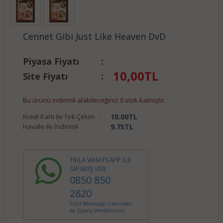
Cennet Gibi Just Like Heaven DvD
Piyasa Fiyatı
:
10,00
TL
Site Fiyatı
:
Bu ürünü indirimli alabileceğiniz 0 stok kalmıştır.
Kredi Kartı ile Tek Çekim
:
10.00
TL
Havale ile İndirimli
:
9.75
TL
TIKLA WHATSAPP İLE
SİPARİŞ VER
0850 850
2820
7x24 Whatsapp Üzerinden
de Sipariş Verebilirsiniz.