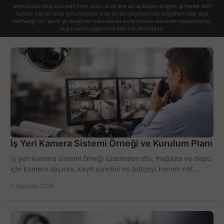
www.bizial.shop bulunan tüm ürün ürünlere ait açıklayıcı bilgiler, görseller telif
hakları kanununca korunmakta olup izinsiz paylaşılması, kopyalanması veya
herhangi biri yazılı ya da görsel mecralarda kullanılması kanunen yasaklanmış
olup hukuki yaptırıma tabi tutulmaktadır.
İş Yeri Kamera Sistemi Örneği ve Kurulum Planı
İş yeri kamera sistemi örneği üzerinden ofis, mağaza ve depo
için kamera sayısını, kayıt süresini ve bütçeyi hemen net
belirleyin ve doğru ürünleri seçin.
7 Ağustos 2026