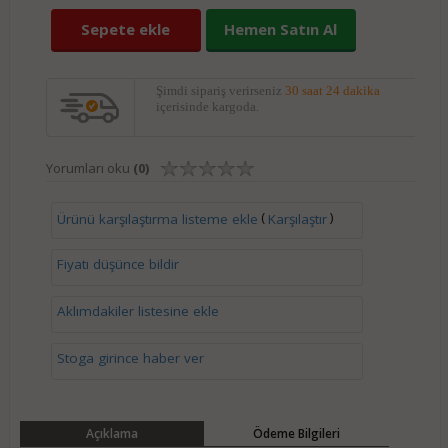
Sepete ekle
Hemen Satın Al
Şimdi sipariş verirseniz
30 saat 24 dakika
içerisinde kargoda.
Yorumları oku
(0)
(
)
Ürünü karşılaştırma listeme ekle
Karşılaştır
Fiyatı düşünce bildir
Aklımdakiler listesine ekle
Stoga girince haber ver
Açıklama
Ödeme Bilgileri