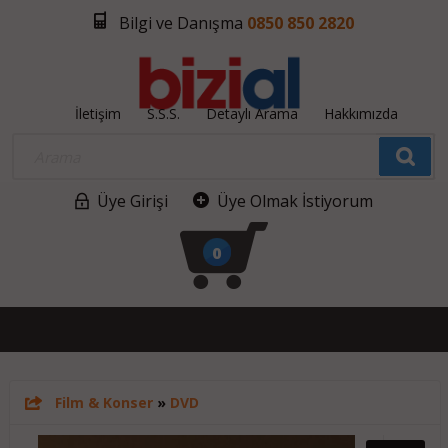
Bilgi ve Danışma
0850 850 2820
İletişim
S.S.S.
Detaylı Arama
Hakkımızda
Üye Girişi
Üye Olmak İstiyorum
0
Film & Konser
»
DVD