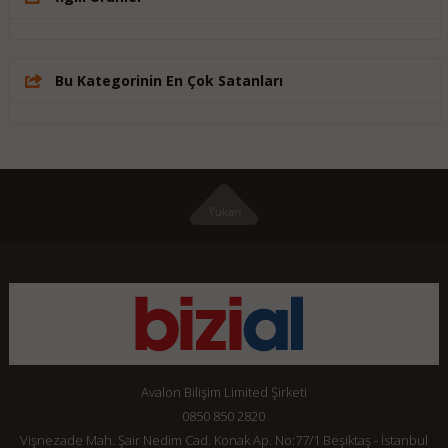
Bu Kategorinin En Çok Satanları
Avalon Bilişim Limited Şirketi
0850 850 2820
Vişnezade Mah. Şair Nedim Cad. Konak Ap. No:77/1 Beşiktaş - İstanbul