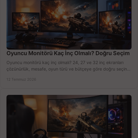
Oyuncu Monitörü Kaç İnç Olmalı? Doğru Seçim
Oyuncu monitörü kaç inç olmalı? 24, 27 ve 32 inç ekranları
çözünürlük, mesafe, oyun türü ve bütçeye göre doğru seçin,
fırsatları değerlendirin, inceleyin.
12 Temmuz 2026