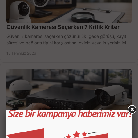
Güvenlik Kamerası Seçerken 7 Kritik Kriter
Güvenlik kamerası seçerken çözünürlük, gece görüşü, kayıt
süresi ve bağlantı tipini karşılaştırın; eviniz veya iş yeriniz için
doğru sistemi hemen seçin.
18 Temmuz 2026
Kamera Kayıt Cihazı İncelemesi Nasıl Yapılır?
Kamera kayıt cihazı incelemesi yaparken kanal sayısı,