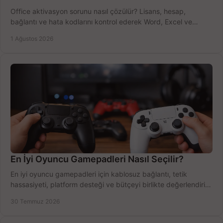
Office aktivasyon sorunu nasıl çözülür? Lisans, hesap,
bağlantı ve hata kodlarını kontrol ederek Word, Excel ve
Outlook'u güvenle hemen etkinleştirin.
1 Ağustos 2026
En İyi Oyuncu Gamepadleri Nasıl Seçilir?
En iyi oyuncu gamepadleri için kablosuz bağlantı, tetik
hassasiyeti, platform desteği ve bütçeyi birlikte değerlendirin;
doğru modeli kolayca seçin.
30 Temmuz 2026