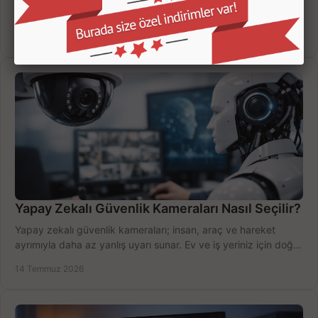
çözünürlük, disk kapasitesi ve uzaktan erişimi birlikte
değerlendirin; bütçenizi doğru yönetin.
16 Temmuz 2026
Yapay Zekalı Güvenlik Kameraları Nasıl Seçilir?
Yapay zekalı güvenlik kameraları; insan, araç ve hareket
ayrımıyla daha az yanlış uyarı sunar. Ev ve iş yeriniz için doğru
modeli, fiyatı karşılaştırın.
14 Temmuz 2026