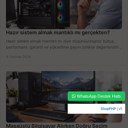
Hazır sistem almak mantıklı mı gerçekten?
Hazır sistem almak mantıklı mı diye düşünüyorsanız bütçe,
performans, garanti ve yükseltme payını birlikte değerlendirin,
doğru seçin.
4 Haziran 2026
WhatsApp Destek Hattı
ShopPHP
| v5
Masaüstü Bilgisayar Alırken Doğru Seçim