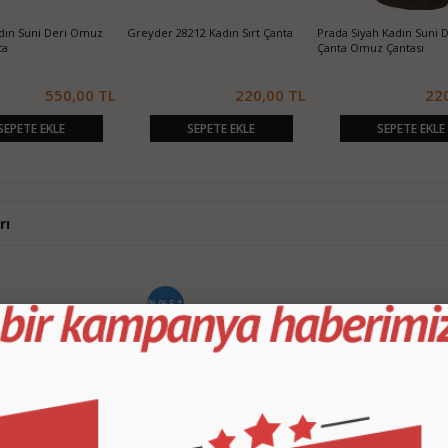
ın Suni Deri Omuz
Greyder 28212 Kadın Sırt Çanta
Prada Siyah Kadın Suni De
ta
Çanta Omuz Çantası
550,00 TL
220,00 TL
22
SEPETE EKLE
SEPETE EKLE
SEPETE EKLE
rı
%%51
on Kadın Suni Deri
Ramoni RMN200 Kadın Omuz
AVON Altın Rengi Makya
a
Çantası
Çantası