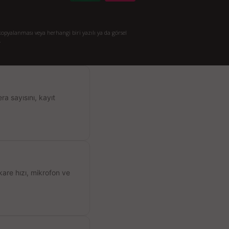
opyalanması veya herhangi biri yazılı ya da görsel
.
a sayısını, kayıt
kare hızı, mikrofon ve