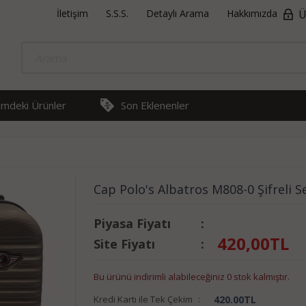
İletişim
S.S.S.
Detaylı Arama
Hakkımızda
Ü
rimdeki Ürünler
Son Eklenenler
Cap Polo's Albatros M808-0 Şifreli 
Piyasa Fiyatı
:
420,00
TL
Site Fiyatı
:
Bu ürünü indirimli alabileceğiniz 0 stok kalmıştır.
Kredi Kartı ile Tek Çekim
:
420.00
TL