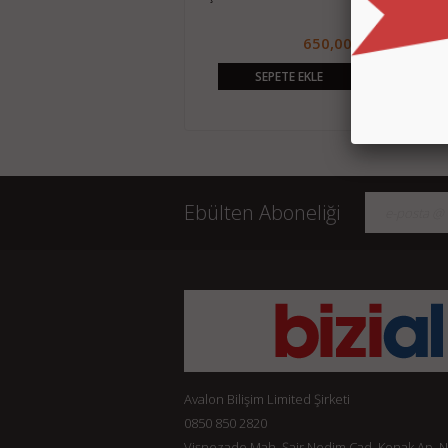
220,00 TL
650,00 TL
SEPETE EKLE
SEPETE EKLE
Ebülten Aboneliği
Avalon Bilişim Limited Şirketi
0850 850 2820
Vişnezade Mah. Şair Nedim Cad. Konak Ap. No: