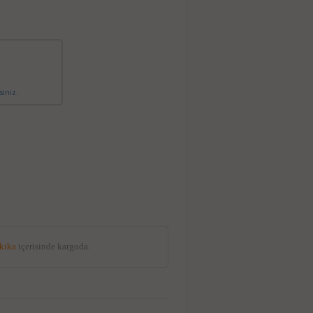
siniz.
akika
içerisinde kargoda.