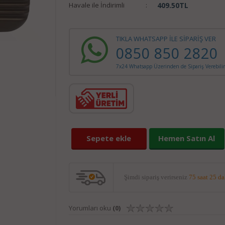
Havale ile İndirimli
:
409.50
TL
TIKLA WHATSAPP İLE SİPARİŞ VER
0850 850 2820
7x24 Whatsapp Üzerinden de Sipariş Verebilir
Sepete ekle
Hemen Satın Al
Şimdi sipariş verirseniz
75 saat 25 d
Yorumları oku
(0)