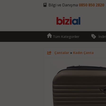
Bilgi ve Danışma
0850 850 2820
Tüm Kategoriler
İndi
Çantalar
»
Kadın Çanta