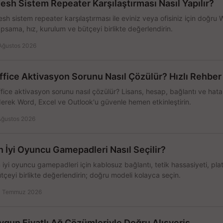
esh Sistem Repeater Karşılaştırması Nasıl Yapılır?
sh sistem repeater karşılaştırması ile eviniz veya ofisiniz için doğru
psama, hız, kurulum ve bütçeyi birlikte değerlendirin.
Ağustos 2026
ffice Aktivasyon Sorunu Nasıl Çözülür? Hızlı Rehber
fice aktivasyon sorunu nasıl çözülür? Lisans, hesap, bağlantı ve hata 
erek Word, Excel ve Outlook'u güvenle hemen etkinleştirin.
Ağustos 2026
n İyi Oyuncu Gamepadleri Nasıl Seçilir?
 iyi oyuncu gamepadleri için kablosuz bağlantı, tetik hassasiyeti, pl
tçeyi birlikte değerlendirin; doğru modeli kolayca seçin.
 Temmuz 2026
ygun Fiyatlı Ağ Çözümleriyle Doğru Alışveriş