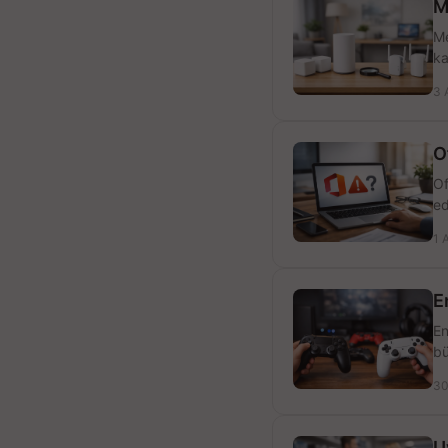
M
Me
ka
3 
O
Of
ed
1 
E
En
bü
30
U