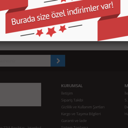
160,00 TL
220,00 TL
2
450,00 TL
SEPETE EKLE
SEPETE EKLE
SEPETE EKLE
KURUMSAL
M
İletişim
İl
Sipariş Takibi
S.
Gizlilik ve Kullanım Şartları
De
Kargo ve Taşıma Bilgileri
H
Garanti ve İade
Sistem Toplama
77/1 Beşiktaş - İstanbul