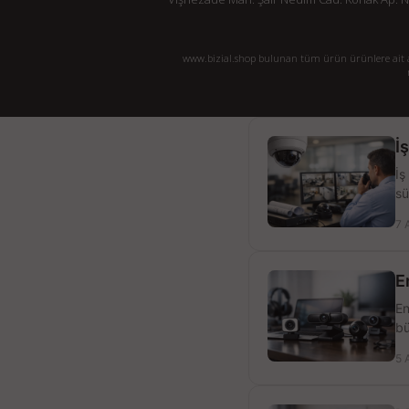
www.bizial.shop bulunan tüm ürün ürünlere ait açı
İ
İş
sü
7 
E
En
bü
5 