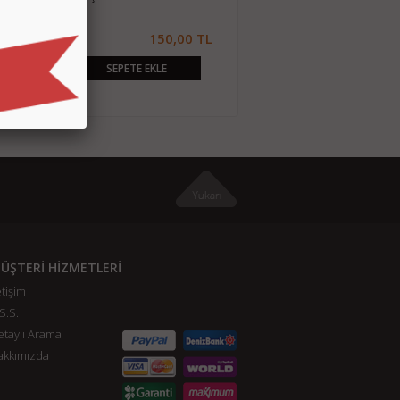
0,00 TL
150,00 TL
280,00 TL
485,00 TL
SEPETE EKLE
SEPETE EKLE
ÜŞTERİ HİZMETLERİ
etişim
S.S.
taylı Arama
akkımızda