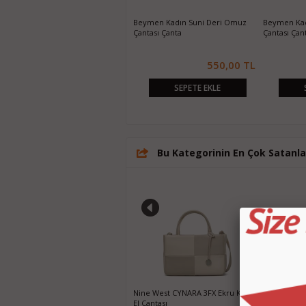
Nine West Siyah Kadın Mini El
Beymen Kadın Suni Deri Omuz
Beymen Kad
Çantası
Çantası Çanta
Çantası Çan
550,00 TL
550,00 TL
SEPETE EKLE
SEPETE EKLE
Bu Kategorinin En Çok Satanla
Christian Dior Tabanca Kol Çantası -
Nine West CYNARA 3FX Ekru Kadın
Louis Vuitt
Klasiğe Yazılı
El Çantası
Büyük Çant