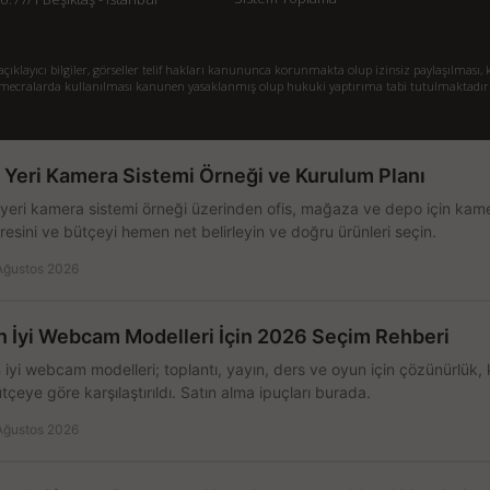
klayıcı bilgiler, görseller telif hakları kanununca korunmakta olup izinsiz paylaşılması, k
mecralarda kullanılması kanunen yasaklanmış olup hukuki yaptırıma tabi tutulmaktadır
ş Yeri Kamera Sistemi Örneği ve Kurulum Planı
 yeri kamera sistemi örneği üzerinden ofis, mağaza ve depo için kamer
resini ve bütçeyi hemen net belirleyin ve doğru ürünleri seçin.
Ağustos 2026
n İyi Webcam Modelleri İçin 2026 Seçim Rehberi
 iyi webcam modelleri; toplantı, yayın, ders ve oyun için çözünürlük, 
tçeye göre karşılaştırıldı. Satın alma ipuçları burada.
Ağustos 2026