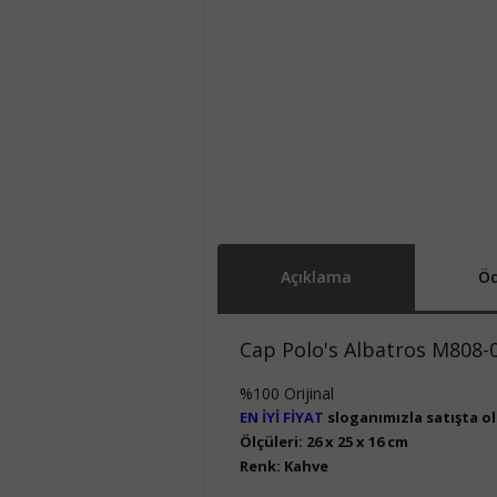
Açıklama
Öd
Cap Polo's Albatros M808-0
%100 Orijinal
EN İYİ FİYAT
sloganımızla satışta ol
Ölçüleri: 26 x 25 x 16 cm
Renk: Kahve